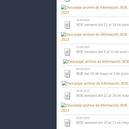
19-06-2023
BOE semana del 12 al 18 de juni
12-06-2023
BOE semana del 5 al 11 de junio
05-06-2023
BOE del 29 de mayo al 4 de juni
28-05-2023
BOE semana del 22 al 28 de may
22-05-2023
BOE semana del 15 al 21 de may