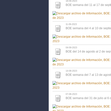
18-09-2023
BOE semana del 11 al 17 de sep
11-09-2023
BOE semana del 4 al 10 de sept
04-09-2023
BOE del 14 de agosto al 2 de se
14-08-2023
BOE semana del 7 al 13 de agos
07-08-2023
BOE semana del 31 de julio al 6 