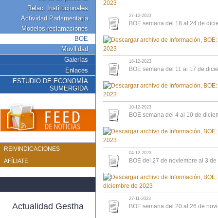
Relac. Institucionales
27-12-2023
Actividad Parlamentaria
BOE semana del 18 al 24 de dic
Modelos reclamaciones
BOE
Movilidad
Galerías
18-12-2023
BOE semana del 11 al 17 de dic
Enlaces
ESTUDIO DE ECONOMÍA
SUMERGIDA
10-12-2023
BOE semana del 4 al 10 de dici
REIVINDICACIONES
04-12-2023
BOE del 27 de noviembre al 3 de
AFÍLIATE
27-11-2023
Actualidad Gestha
BOE semana del 20 al 26 de nov