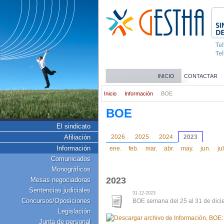
INICIO
CONTACTAR
Inicio
Información
BOE
BOE
El sindicato
Afiliación
2026
2025
2024
2023
Información
ene.
feb.
mar.
abr.
may.
jun.
jul
Comunicados
Monográficos
2023
Mesas negociadoras
Sentencias judiciales
31-12-2023
Concursos/Oposiciones
BOE semana del 25 al 31 de dic
Legislación
Junta de personal