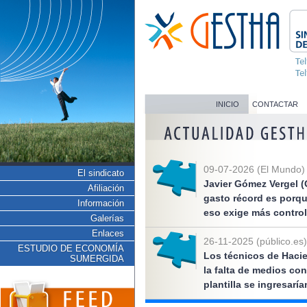
INICIO
CONTACTAR
09-07-2026 (El Mundo)
El sindicato
Javier Gómez Vergel (
Afiliación
gasto récord es porq
Información
eso exige más control
Galerías
Enlaces
26-11-2025 (público.es)
ESTUDIO DE ECONOMÍA
Los técnicos de Hacie
SUMERGIDA
la falta de medios co
plantilla se ingresarí