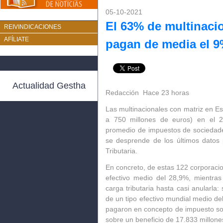
05-10-2021
El 63% de multinaci
REIVINDICACIONES
AFÍLIATE
pagan de media el 
Actualidad Gestha
Redacción Hace 23 horas
Las multinacionales con matriz en Es
a 750 millones de euros) en el 2
promedio de impuestos de sociedade
se desprende de los últimos datos 
Tributaria.
En concreto, de estas 122 corporaci
efectivo medio del 28,9%, mientras
carga tributaria hasta casi anularla:
de un tipo efectivo mundial medio d
pagaron en concepto de impuesto so
sobre un beneficio de 17.833 millone