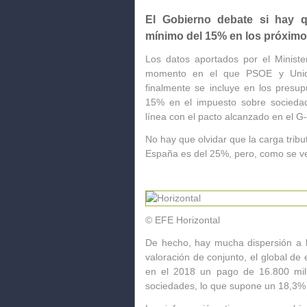
El Gobierno debate si hay qu
mínimo del 15% en los próxim
Los datos aportados por el Minist
momento en el que PSOE y Unid
finalmente se incluye en los presu
15% en el impuesto sobre socieda
línea con el pacto alcanzado en el G-
No hay que olvidar que la carga trib
España es del 25%, pero, como se ve,
© EFE
Horizontal
De hecho, hay mucha dispersión a la
valoración de conjunto, el global de
en el 2018 un pago de 16.800 mil
sociedades, lo que supone un 18,3% d