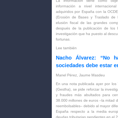
La información tiene como objet
información a nivel internacion
adquiridos por España con la OCDE
(Erosión de Bases y Traslado de B
elusión fiscal de las grandes com
después de la publicación de los
investigación que ha puesto al descub
fortunas.
Lee también
Nacho Álvarez: “No h
sociedades debe estar e
Manel Pérez, Jaume Masdeu
En una nota publicada ayer por los 
(Gestha), se pide reforzar la investiga
y fraudes más abultados para cer
38.000 millones de euros –la mitad 
reembolsables– debido al mayor dife
España respecto a la media europe
deudas tributarias pendientes en el 