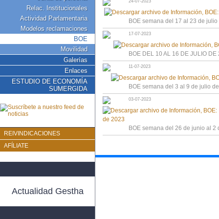
24-07-2023
Relac. Institucionales
Actividad Parlamentaria
BOE semana del 17 al 23 de julio
Modelos reclamaciones
17-07-2023
BOE
Movilidad
BOE DEL 10 AL 16 DE JULIO DE
Galerías
11-07-2023
Enlaces
ESTUDIO DE ECONOMÍA
BOE semana del 3 al 9 de julio d
SUMERGIDA
03-07-2023
BOE semana del 26 de junio al 2 
REIVINDICACIONES
AFÍLIATE
Actualidad Gestha