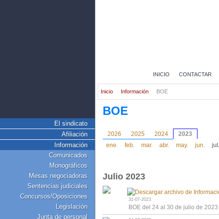
INICIO
CONTACTAR
Inicio
Información
BOE
BOE
El sindicato
Afiliación
2026
2025
2024
2023
Información
ene.
feb.
mar.
abr.
may.
jun.
jul
Comunicados
Monográficos
Julio 2023
Mesas negociadoras
Sentencias judiciales
Concursos/Oposiciones
31-07-2023
Legislación
BOE del 24 al 30 de julio de 2023
Junta de personal