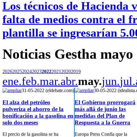
Los técnicos de Hacienda va
falta de medios contra el
plantilla se ingresarían 5.
Noticias Gestha mayo
2026
2025
2024
2023
2022
2021
2020
2019
ene.
feb.
mar.
abr.
may.
jun.
jul.
31-05-2022 (eldebate.com)
30-05-2022 (idealista
El alza del petróleo
El Gobierno prorrogará
pulveriza el ahorro de la
más allá de junio las
bonificación a la gasolina en
medidas del Plan de
solo dos meses
Respuesta a la Guerra
El precio de la gasolina se ha
Europa Press Confía que la