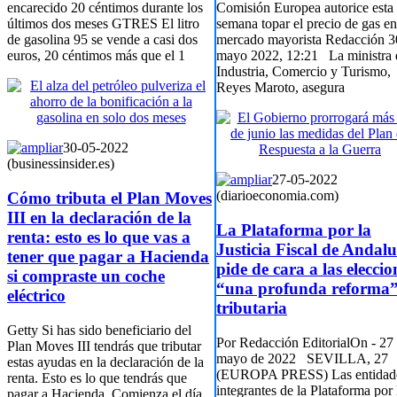
encarecido 20 céntimos durante los
Comisión Europea autorice esta
últimos dos meses GTRES El litro
semana topar el precio de gas en
de gasolina 95 se vende a casi dos
mercado mayorista Redacción 3
euros, 20 céntimos más que el 1
mayo 2022, 12:21 La ministra 
Industria, Comercio y Turismo,
Reyes Maroto, asegura
30-05-2022
(businessinsider.es)
27-05-2022
(diarioeconomia.com)
Cómo tributa el Plan Moves
III en la declaración de la
La Plataforma por la
renta: esto es lo que vas a
Justicia Fiscal de Andalu
tener que pagar a Hacienda
pide de cara a las eleccio
si compraste un coche
“una profunda reforma
eléctrico
tributaria
Getty Si has sido beneficiario del
Por Redacción EditorialOn - 27
Plan Moves III tendrás que tributar
mayo de 2022 SEVILLA, 27
estas ayudas en la declaración de la
(EUROPA PRESS) Las entidad
renta. Esto es lo que tendrás que
integrantes de la Plataforma por 
pagar a Hacienda. Comienza el día