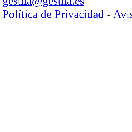
14-07-2026
MOVILIDAD EF
PANEL CTH 2026P04
13-07-2026
BOE semana del 6
13-07-2026
CSIHE OEP202