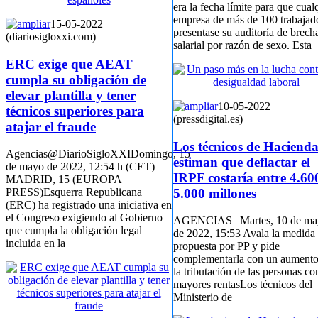
era la fecha límite para que cual
empresa de más de 100 trabajad
15-05-2022
presentase su auditoría de brech
(diariosigloxxi.com)
salarial por razón de sexo. Esta
ERC exige que AEAT
cumpla su obligación de
elevar plantilla y tener
10-05-2022
técnicos superiores para
(pressdigital.es)
atajar el fraude
Los técnicos de Haciend
Agencias@DiarioSigloXXIDomingo, 15
estiman que deflactar el
de mayo de 2022, 12:54 h (CET)
IRPF costaría entre 4.60
MADRID, 15 (EUROPA
5.000 millones
PRESS)Esquerra Republicana
(ERC) ha registrado una iniciativa en
el Congreso exigiendo al Gobierno
AGENCIAS | Martes, 10 de ma
que cumpla la obligación legal
de 2022, 15:53 Avala la medida
incluida en la
propuesta por PP y pide
complementarla con un aumento
la tributación de las personas co
mayores rentasLos técnicos del
Ministerio de