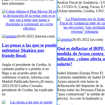
Justicia Fiscal de Andalucía –
bien informado
A, CCOO-A, Caong, Facua, E
Oxfam Intermón, Gestha, USO y
26-05-2022 (lasexta.com)
26-05-2022 (as.com)
Las penas a las que se puede
Qué es deflactar el IRPF,
enfrentar Shakira por
medida de Ayuso contra 
fraude fiscal:
inflación: ¿cómo afecta a
salario?
Según el presidente de Gestha, la
cantante podría ir a prisión si no
llega a un acuerdo antes de
Isabel Infantes Europa Press El
celebrarse el juicio. laSexta.com
Gobierno madrileño de Isabel D
Madrid Publicado:Jueves,26 mayo,
Ayuso anunció este lunes la
202219:20 Carlos Cruzado,
deflactación del Impuesto de la
presidente de Gestha, ha explicado
Renta sobre las Personas Físicas
en
“para contrarrestar” la subida de
precios. As.com Actualizado a: