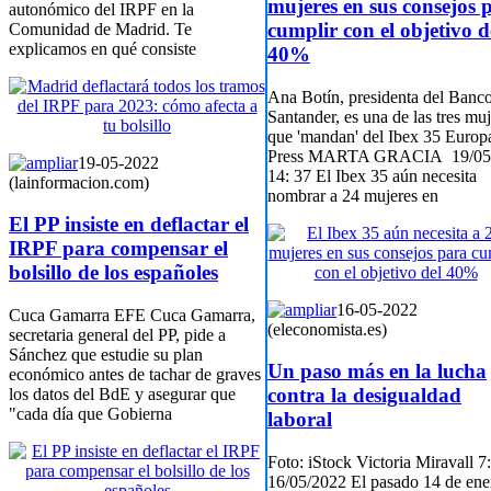
mujeres en sus consejos 
autonómico del IRPF en la
cumplir con el objetivo d
Comunidad de Madrid. Te
explicamos en qué consiste
40%
Ana Botín, presidenta del Banc
Santander, es una de las tres mu
que 'mandan' del Ibex 35 Europ
Press MARTA GRACIA 19/05/
19-05-2022
14: 37 El Ibex 35 aún necesita
(lainformacion.com)
nombrar a 24 mujeres en
El PP insiste en deflactar el
IRPF para compensar el
bolsillo de los españoles
16-05-2022
Cuca Gamarra EFE Cuca Gamarra,
(eleconomista.es)
secretaria general del PP, pide a
Sánchez que estudie su plan
Un paso más en la lucha
económico antes de tachar de graves
contra la desigualdad
los datos del BdE y asegurar que
"cada día que Gobierna
laboral
Foto: iStock Victoria Miravall 7
16/05/2022 El pasado 14 de ene