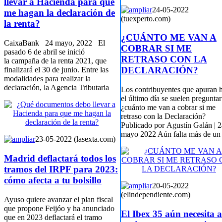
llevar a Hacienda para que
24-05-2022
me hagan la declaración de
(tuexperto.com)
la renta?
¿CUÁNTO ME VAN A
CaixaBank 24 mayo, 2022 El
COBRAR SI ME
pasado 6 de abril se inició
RETRASO CON LA
la campaña de la renta 2021, que
DECLARACIÓN?
finalizará el 30 de junio. Entre las
modalidades para realizar la
declaración, la Agencia Tributaria
Los contribuyentes que apuran h
el último día se suelen preguntar
¿cuánto me van a cobrar si me
retraso con la Declaración?
Publicado por Agustín Galán | 
mayo 2022 Aún falta más de un
23-05-2022 (lasexta.com)
Madrid deflactará todos los
tramos del IRPF para 2023:
cómo afecta a tu bolsillo
20-05-2022
(elindependiente.com)
Ayuso quiere avanzar el plan fiscal
que propone Feijóo y ha anunciado
El Ibex 35 aún necesita 
que en 2023 deflactará el tramo