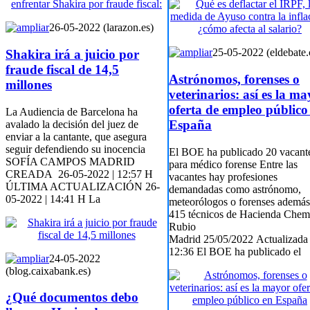
26-05-2022 (larazon.es)
25-05-2022 (eldebate
Shakira irá a juicio por
fraude fiscal de 14,5
Astrónomos, forenses o
millones
veterinarios: así es la m
oferta de empleo público
La Audiencia de Barcelona ha
España
avalado la decisión del juez de
enviar a la cantante, que asegura
seguir defendiendo su inocencia
El BOE ha publicado 20 vacant
SOFÍA CAMPOS MADRID
para médico forense Entre las
CREADA 26-05-2022 | 12:57 H
vacantes hay profesiones
ÚLTIMA ACTUALIZACIÓN 26-
demandadas como astrónomo,
05-2022 | 14:41 H La
meteorólogos o forenses además
415 técnicos de Hacienda Chem
Rubio
Madrid 25/05/2022 Actualizada
12:36 El BOE ha publicado el
24-05-2022
(blog.caixabank.es)
¿Qué documentos debo