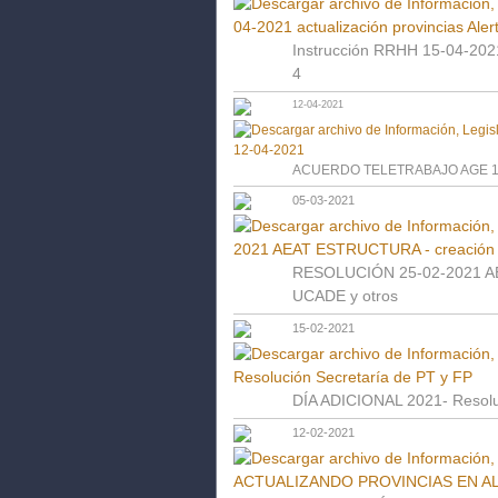
Instrucción RRHH 15-04-2021 
4
12-04-2021
ACUERDO TELETRABAJO AGE 1
05-03-2021
RESOLUCIÓN 25-02-2021 A
UCADE y otros
15-02-2021
DÍA ADICIONAL 2021- Resolu
12-02-2021