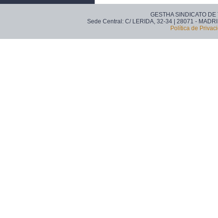
GESTHA SINDICATO DE
Sede Central: C/ LERIDA, 32-34 | 28071 - MADRI
Política de Privac