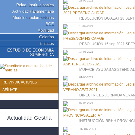
28-09-2021
Relac. Institucionales
Actividad Parlamentaria
Modelos reclamaciones
RESOLUCIÓN DG AEAT 28 SEPT
BOE
15-09-2021
Movilidad
Galerías
Enlaces
RESOLUCIÓN 15 sep 2021 SEFP
ESTUDIO DE ECONOMÍA
14-06-2021
SUMERGIDA
MUFACE- AYUDAS ASISTENCIAL
01-06-2021
REIVINDICACIONES
AFÍLIATE
DIRECTRICES JORNADA VERAN
07-05-2021
Actualidad Gestha
INSTRUCCIÓN RRHH PROVINCI
16-04-2021