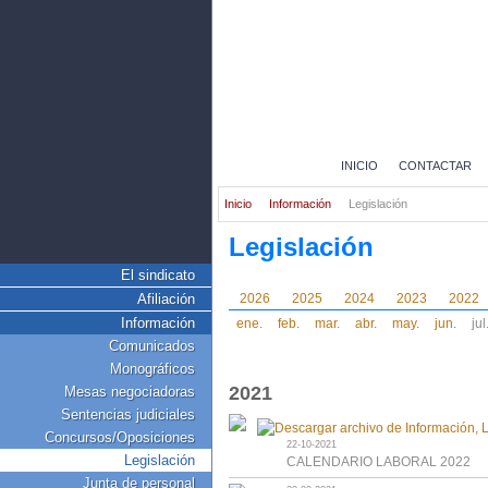
INICIO
CONTACTAR
Inicio
Información
Legislación
Legislación
El sindicato
Afiliación
2026
2025
2024
2023
2022
Información
ene.
feb.
mar.
abr.
may.
jun.
jul
Comunicados
Monográficos
2021
Mesas negociadoras
Sentencias judiciales
Concursos/Oposiciones
22-10-2021
Legislación
CALENDARIO LABORAL 2022
Junta de personal