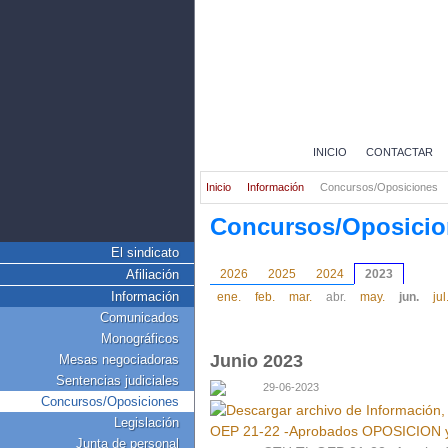
INICIO
CONTACTAR
Inicio
Información
Concursos/Oposiciones
Concursos/Oposicio
El sindicato
Afiliación
2026
2025
2024
2023
Información
ene.
feb.
mar.
abr.
may.
jun.
jul
Comunicados
Monográficos
Junio 2023
Mesas negociadoras
Sentencias judiciales
29-06-2023
Concursos/Oposiciones
Legislación
Junta de personal