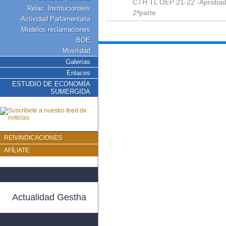
CTH TL OEP 21-22 -Aprobado
Relac. Institucionales
2ªparte
Actividad Parlamentaria
Modelos reclamaciones
BOE
Movilidad
Galerías
Enlaces
ESTUDIO DE ECONOMÍA
SUMERGIDA
REIVINDICACIONES
AFÍLIATE
Actualidad Gestha