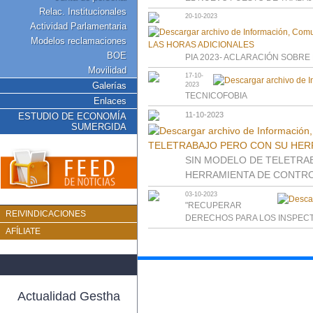
Relac. Institucionales
20-10-2023
Actividad Parlamentaria
Modelos reclamaciones
BOE
PIA 2023- ACLARACIÓN SOBRE
Movilidad
17-10-
Galerías
2023
TECNICOFOBIA
Enlaces
11-10-2023
ESTUDIO DE ECONOMÍA
SUMERGIDA
SIN MODELO DE TELETRA
HERRAMIENTA DE CONTR
03-10-2023
"RECUPERAR
REIVINDICACIONES
DERECHOS PARA LOS INSPEC
AFÍLIATE
Actualidad Gestha