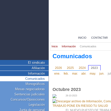
INICIO
CONTACTAR
Inicio
Información
Comunicados
Comunicados
El sindicato
Afiliación
2026
2025
2024
2023
Información
ene.
feb.
mar.
abr.
may.
jun.
jul
Comunicados
Monográficos
Octubre 2023
Mesas negociadoras
Sentencias judiciales
26-10-2023
Concursos/Oposiciones
Legislación
Junta de personal
EL NUEVO PUESTO DE TRABAJ