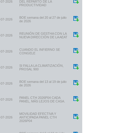
-07-2026
DEL REPARTO DE LA
PRODUCTIVIDAD
BOE semana del 20 al 27 de julio
-07-2026
de 2026
REUNIÓN DE GESTHA CON LA
-07-2026
NUEVA DIRECCIÓN DE LA AEAT
CUANDO EL INFIERNO SE
-07-2026
CONGELE
SI FALLA LA CLIMATIZACIÓN,
-07-2026
PROSAL 900
BOE semana del 13 al 19 de julio
-07-2026
de 2026
PANEL CTH 2026P04 CADA
-07-2026
PANEL, MÁS LEJOS DE CASA.
MOVILIDAD EFECTIVA Y
-07-2026
ANTICIPADA PANEL CTH
2026P04