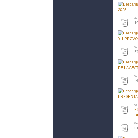
20
1
09
E
09
I
07
E
D
07
C