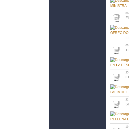
06
E
L
02
T
25
C
22
S
19