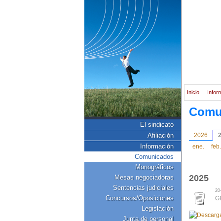
Inicio
Infor
Comu
El sindicato
Afiliación
2026
Información
ene.
feb.
Comunicados
Monográficos
2025
Mesas negociadoras
Sentencias judiciales
20
Concursos/Oposiciones
G
Legislación
Junta de personal