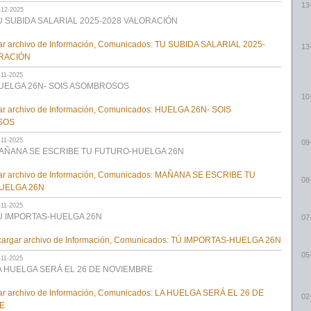
13
-12-2025
U SUBIDA SALARIAL 2025-2028 VALORACIÓN
13
-11-2025
UELGA 26N- SOIS ASOMBROSOS
10
-11-2025
09
AÑANA SE ESCRIBE TU FUTURO-HUELGA 26N
08
-11-2025
Ú IMPORTAS-HUELGA 26N
07
05
-11-2025
A HUELGA SERÁ EL 26 DE NOVIEMBRE
02