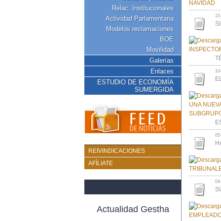
Relac. Institucionales
15
Actividad Parlamentaria
S
Modelos reclamaciones
BOE
Movilidad
T
Galerías
Enlaces
10
E
ESTUDIO DE ECONOMÍA
SUMERGIDA
E
05
H
REIVINDICACIONES
AFÍLIATE
04
S
Actualidad Gestha