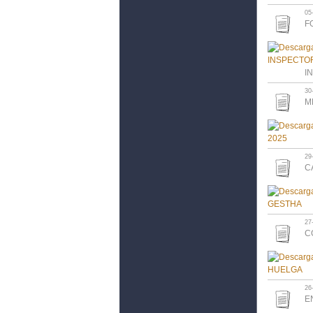
05
F
I
30
M
29
C
27
C
26
E