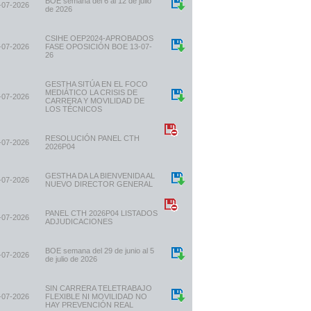
BOE semana del 6 al 12 de julio
-07-2026
de 2026
CSIHE OEP2024-APROBADOS
-07-2026
FASE OPOSICIÓN BOE 13-07-
26
GESTHA SITÚA EN EL FOCO
MEDIÁTICO LA CRISIS DE
-07-2026
CARRERA Y MOVILIDAD DE
LOS TÉCNICOS
RESOLUCIÓN PANEL CTH
-07-2026
2026P04
GESTHA DA LA BIENVENIDA AL
-07-2026
NUEVO DIRECTOR GENERAL
PANEL CTH 2026P04 LISTADOS
-07-2026
ADJUDICACIONES
BOE semana del 29 de junio al 5
-07-2026
de julio de 2026
SIN CARRERA TELETRABAJO
-07-2026
FLEXIBLE NI MOVILIDAD NO
HAY PREVENCIÓN REAL