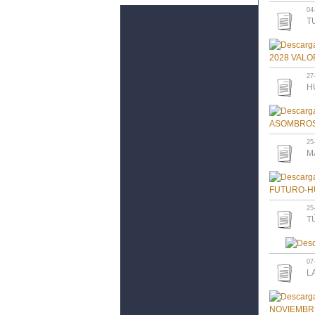
04
T
27
H
25
M
25
T
07
L