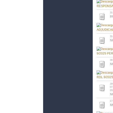
31
P
31
N
30
N
18
07
20
N
17
M