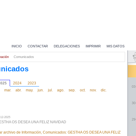
INICIO
CONTACTAR
DELEGACIONES
IMPRIMIR
MIS DATOS
mación
Comunicados
nicados
2025
2024
2023
03
mar.
abr.
may.
jun.
jul.
ago.
sep.
oct.
nov.
dic.
30
-12-2025
29
ESTHA OS DESEA UNA FELIZ NAVIDAD