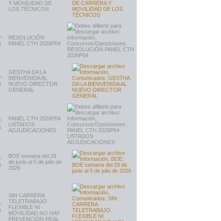
Y MOVILIDAD DE
LOS TÉCNICOS
7-
RESOLUCIÓN
6
PANEL CTH 2026P04
GESTHA DA LA
7-
BIENVENIDA AL
6
NUEVO DIRECTOR
GENERAL
PANEL CTH 2026P04
7-
LISTADOS
6
ADJUDICACIONES
BOE semana del 29
7-
de junio al 5 de julio de
6
2026
SIN CARRERA
TELETRABAJO
7-
FLEXIBLE NI
6
MOVILIDAD NO HAY
PREVENCIÓN REAL