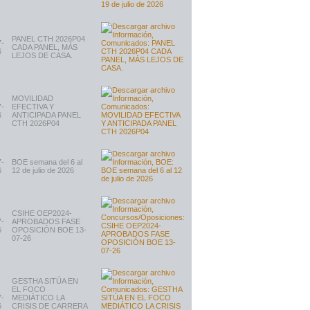
PANEL CTH 2026P04
7-
CADA PANEL, MÁS
6
LEJOS DE CASA.
MOVILIDAD
7-
EFECTIVA Y
6
ANTICIPADA PANEL
CTH 2026P04
7-
BOE semana del 6 al
6
12 de julio de 2026
CSIHE OEP2024-
7-
APROBADOS FASE
6
OPOSICIÓN BOE 13-
07-26
GESTHA SITÚA EN
EL FOCO
7-
MEDIÁTICO LA
6
CRISIS DE CARRERA