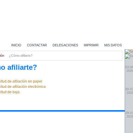
INICIO
CONTACTAR
DELEGACIONES
IMPRIMIR
MIS DATOS
ción
¿Cómo afiliarte?
 afiliarte?
03-0
202
citud de afiliación en papel
citud de afiliación electrónica
30-0
citud de baja
202
29-0
202