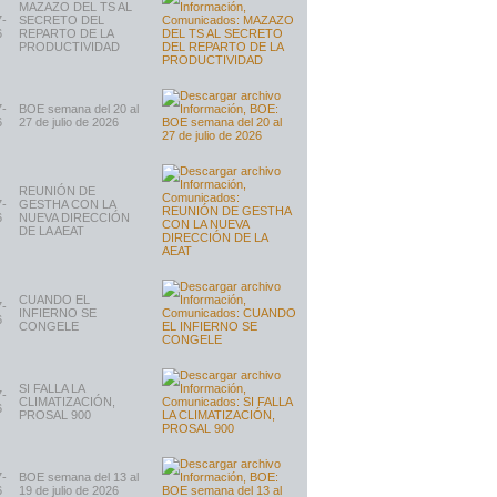
MAZAZO DEL TS AL
7-
SECRETO DEL
6
REPARTO DE LA
PRODUCTIVIDAD
7-
BOE semana del 20 al
6
27 de julio de 2026
REUNIÓN DE
7-
GESTHA CON LA
6
NUEVA DIRECCIÓN
DE LA AEAT
CUANDO EL
7-
INFIERNO SE
6
CONGELE
SI FALLA LA
7-
CLIMATIZACIÓN,
6
PROSAL 900
7-
BOE semana del 13 al
6
19 de julio de 2026