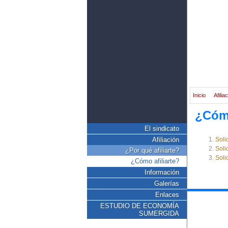
Inicio
Afilia
¿Cómo
El sindicato
Afiliación
Soli
Soli
¿Por qué afiliarte?
Soli
¿Cómo afiliarte?
Información
Galerías
Enlaces
ESTUDIO DE ECONOMÍA
SUMERGIDA