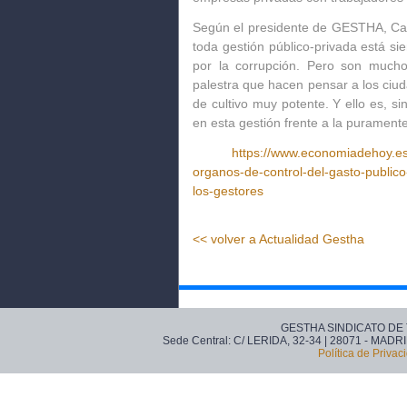
Según el presidente de GESTHA, Car
toda gestión público-privada está s
por la corrupción. Pero son mucho
palestra que hacen pensar a los ciu
de cultivo muy potente. Y ello es, si
en esta gestión frente a la puramente
https://www.economiadehoy.es
organos-de-control-del-gasto-publico
los-gestores
<< volver a Actualidad Gestha
GESTHA SINDICATO DE
Sede Central: C/ LERIDA, 32-34 | 28071 - MADRI
Política de Privac