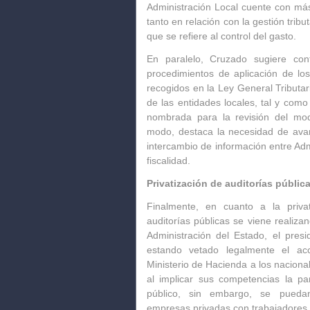
Administración Local cuente con más
tanto en relación con la gestión trib
que se refiere al control del gasto.
En paralelo, Cruzado sugiere cont
procedimientos de aplicación de los
recogidos en la Ley General Tributar
de las entidades locales, tal y com
nombrada para la revisión del mode
modo, destaca la necesidad de avan
intercambio de información entre Adm
fiscalidad.
Privatización de auditorías públic
Finalmente, en cuanto a la priva
auditorías públicas se viene realiza
Administración del Estado, el pre
estando vetado legalmente el ac
Ministerio de Hacienda a los naciona
al implicar sus competencias la par
público, sin embargo, se pueda
empresas privadas con trabajadores 