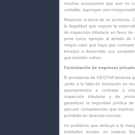
muchas actuaciones que aun no con
contable, supongan una irresponsable
Respecto al tema de su ponencia, C
la ilegalidad que supone la external
de inspección tributaria en favor de
pone como ejemplo al ámbito de la
ningún caso que haya que contratar 
letrados a desarrollar sus competen
que también sufren.
Contratación de empresas privada
El presidente de GESTHA lamenta qu
-junto a la falta de formación en 
ayuntamientos a contratar a em
inspección tributaria y de proc
garantizan la seguridad jurídica de 
ejecutar competencias que implican e
prohibido en diversas normas.
Un problema que atribuye a la marg
entidades locales en materia fi