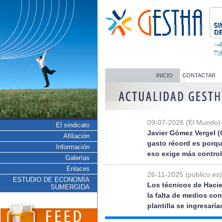
INICIO
CONTACTAR
09-07-2026 (El Mundo)
El sindicato
Javier Gómez Vergel (
Afiliación
gasto récord es porq
Información
eso exige más control
Galerías
Enlaces
26-11-2025 (público.es)
ESTUDIO DE ECONOMÍA
Los técnicos de Hacie
SUMERGIDA
la falta de medios co
plantilla se ingresarí