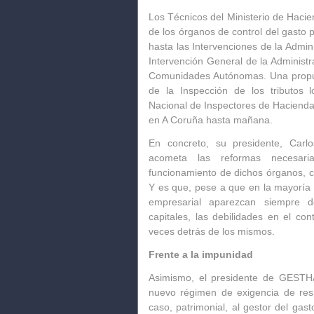
Los Técnicos del Ministerio de Hac
de los órganos de control del gasto 
hasta las Intervenciones de la Admini
Intervención General de la Administr
Comunidades Autónomas. Una propue
de la Inspección de los tributos l
Nacional de Inspectores de Hacienda
en A Coruña hasta mañana.
En concreto, su presidente, Carl
acometa las reformas necesari
funcionamiento de dichos órganos, co
Y es que, pese a que en la mayoría d
empresarial aparezcan siempre d
capitales, las debilidades en el co
veces detrás de los mismos.
Frente a la impunidad
Asimismo, el presidente de GESTHA
nuevo régimen de exigencia de resp
caso, patrimonial, al gestor del gast