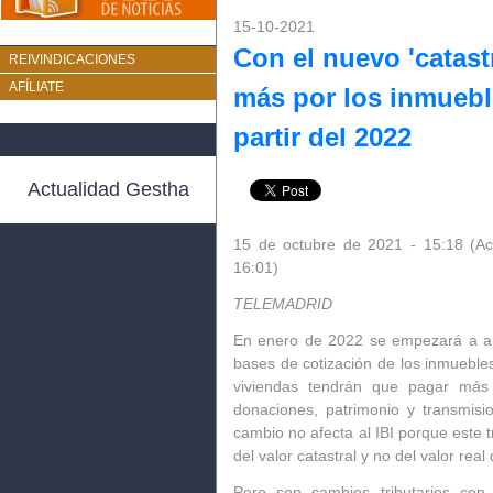
15-10-2021
Con el nuevo 'catast
REIVINDICACIONES
AFÍLIATE
más por los inmuebl
partir del 2022
Actualidad Gestha
15 de octubre de 2021 - 15:18
(Ac
16:01)
TELEMADRID
En enero de 2022 se empezará a ap
bases de cotización
de los inmuebles
viviendas tendrán que pagar más
donaciones, patrimonio y transmisi
cambio
no afecta al IBI
porque este t
del valor catastral y no del valor real
Pero son cambios tributarios con