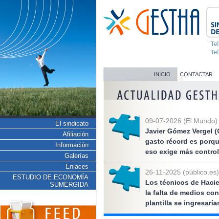
INICIO
CONTACTAR
09-07-2026 (El Mundo)
El sindicato
Javier Gómez Vergel (
Afiliación
gasto récord es porq
Información
eso exige más control
Galerías
Enlaces
26-11-2025 (público.es)
ESTUDIO DE ECONOMÍA
Los técnicos de Hacie
SUMERGIDA
la falta de medios co
plantilla se ingresarí