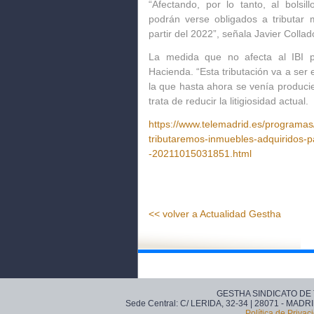
“Afectando, por lo tanto, al bolsil
podrán verse
obligados a tributar
partir del 2022”
, señala
Javier Collad
La medida que no afecta al IBI
Hacienda
. “Esta tributación va a ser
la que hasta ahora se venía produci
trata de reducir la litigiosidad actual.
https://www.telemadrid.es/programas/
tributaremos-inmuebles-adquiridos-p
-20211015031851.html
<< volver a Actualidad Gestha
GESTHA SINDICATO DE
Sede Central: C/ LERIDA, 32-34 | 28071 - MADRI
Política de Privac