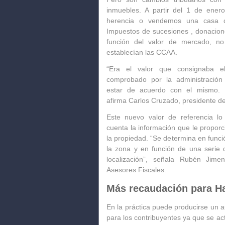
inmuebles. A partir del 1 de ener
herencia o vendemos una casa 
Impuestos de
sucesiones , donacion
función del valor de mercado,
no
establecían las CCAA.
“Era el valor que consignaba e
comprobado por la administración
estar de acuerdo con el mismo. Es
afirma
Carlos Cruzado,
presidente d
Este
nuevo valor de referencia lo
cuenta la información que le proporc
la propiedad. “Se determina en funci
la zona y en función de una serie d
localización”, señala
Rubén Jimen
Asesores Fiscales.
Más recaudación para H
En la práctica puede
producirse un a
para los contribuyentes
ya que se act