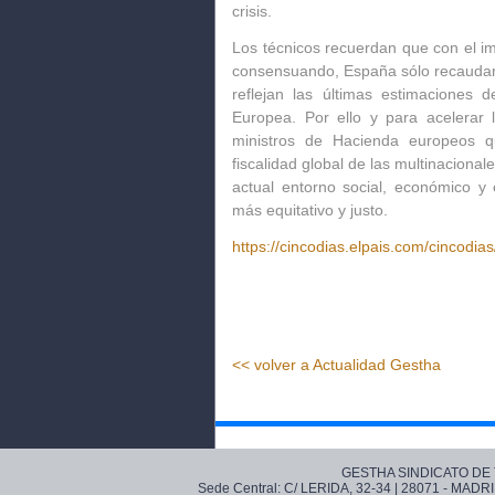
crisis.
Los técnicos recuerdan que con el 
consensuando, España sólo recaudarí
reflejan las últimas estimaciones 
Europea. Por ello y para acelerar 
ministros de Hacienda europeos 
fiscalidad global de las multinaciona
actual entorno social, económico y
más equitativo y justo.
https://cincodias.elpais.com/cincod
<< volver a Actualidad Gestha
GESTHA SINDICATO DE
Sede Central: C/ LERIDA, 32-34 | 28071 - MADRI