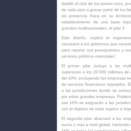
detalló el club de los países ricos, p
de cada país a gravar parte de los 
sin presencia física en su territo
establecimiento de una base impo
grandes multinacionales, el pilar 2.
Este diseño, explicó el organis
necesario a los gobiernos que necesi
para reparar sus presupuestos y sus
servicios públicos esenciales”.
El primer pilar incluye a las mul
superiores a los 20.000 millones de
del 10%, excluyendo las empresas ext
de servicios financieros regulados. 
a las jurisdicciones donde se consu
por estas grandes empresas. Posteri
ese 10% se asignarán a las jurisdic
con el objetivo de estar sujetos a imp
El segundo pilar abarcará a las em
euros o más a nivel global, haciendo 
15% en todas las jurisdicciones adher