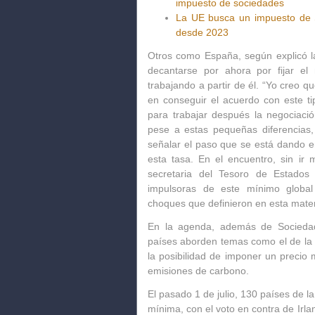
impuesto de sociedades
La UE busca un impuesto de 
desde 2023
Otros como España, según explicó la
decantarse por ahora por fijar e
trabajando a partir de él. “Yo creo
en conseguir el acuerdo con este 
para trabajar después la negociaci
pese a estas pequeñas diferencias, 
señalar el paso que se está dando 
esta tasa. En el encuentro, sin ir 
secretaria del Tesoro de Estados
impulsoras de este mínimo globa
choques que definieron en esta mater
En la agenda, además de Sociedad
países aborden temas como el de la 
la posibilidad de imponer un precio 
emisiones de carbono.
El pasado 1 de julio, 130 países de 
mínima, con el voto en contra de Irla