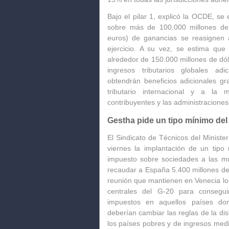
Bajo el pilar 1, explicó la OCDE, se
sobre más de 100.000 millones de
euros) de ganancias se reasignen a
ejercicio. A su vez, se estima qu
alrededor de 150.000 millones de dó
ingresos tributarios globales a
obtendrán beneficios adicionales gra
tributario internacional y a la 
contribuyentes y las administraciones
Gestha pide un tipo mínimo de
El Sindicato de Técnicos del Ministe
viernes la implantación de un tip
impuesto sobre sociedades a las mul
recaudar a España 5.400 millones de
reunión que mantienen en Venecia lo
centrales del G-20 para consegui
impuestos en aquellos países d
deberían cambiar las reglas de la dis
los países pobres y de ingresos med