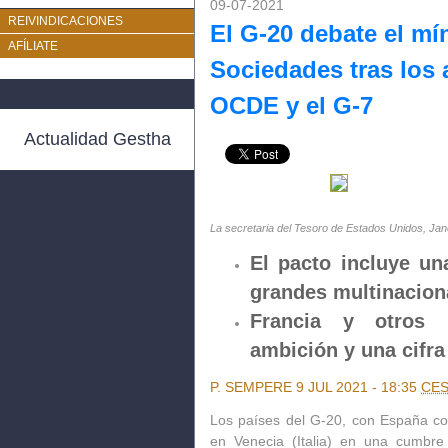
09-07-2021
REIVINDICACIONES
El G-20 debate el mí
AFÍLIATE
Sociedades tras los 
OCDE y el G-7
Actualidad Gestha
La secretaria del Tesoro de Estados Unidos, Jane
El pacto incluye un
grandes multinacion
Francia y otros 
ambición y una cifr
P. SEMPERE
9 JUL 2021 - 18:35
CE
Los países del G-20, con España c
en Venecia (Italia) en una cumbre