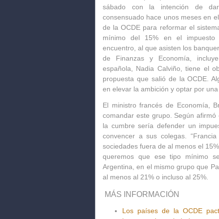
sábado con la intención de da
consensuado hace unos meses en el
de la OCDE para reformar el sistema f
mínimo del 15% en el impuesto d
encuentro, al que asisten los banquer
de Finanzas y Economía, incluye
española, Nadia Calviño, tiene el o
propuesta que salió de la OCDE. Al
en elevar la ambición y optar por un
El ministro francés de Economía, 
comandar este grupo. Según afirmó el
la cumbre sería defender un impue
convencer a sus colegas. “Franci
sociedades fuera de al menos el 15% 
queremos que ese tipo mínimo se
Argentina, en el mismo grupo que Par
al menos al 21% o incluso al 25%.
MÁS INFORMACIÓN
Los países de la OCDE pact