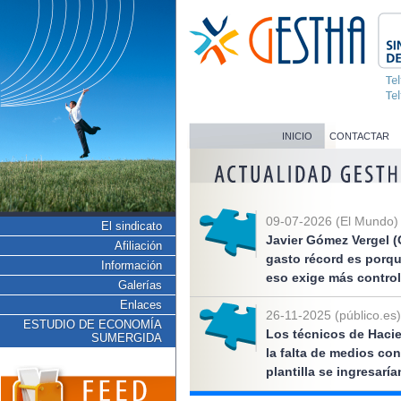
INICIO
CONTACTAR
09-07-2026 (El Mundo)
El sindicato
Javier Gómez Vergel (
Afiliación
gasto récord es porq
Información
eso exige más control
Galerías
Enlaces
26-11-2025 (público.es)
ESTUDIO DE ECONOMÍA
Los técnicos de Hacie
SUMERGIDA
la falta de medios co
plantilla se ingresarí