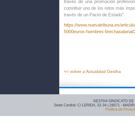
través de una promoción profesiona
constituir uno de los retos más imp
través de un Pacto de Estado”.
https://www.nuevatribuna.es/articul
5000euros-hombres-brechasalarial
<< volver a Actualidad Gestha
GESTHA SINDICATO DE
Sede Central: C/ LERIDA, 32-34 | 28071 - MADRI
Política de Privac