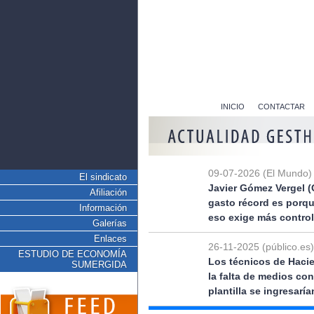
INICIO
CONTACTAR
09-07-2026 (El Mundo)
El sindicato
Javier Gómez Vergel (
Afiliación
gasto récord es porq
Información
eso exige más control
Galerías
Enlaces
26-11-2025 (público.es)
ESTUDIO DE ECONOMÍA
Los técnicos de Hacie
SUMERGIDA
la falta de medios co
plantilla se ingresarí