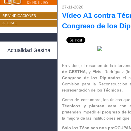
27-11-2020
Vídeo A1 contra Téc
REIVINDICACIONES
AFÍLIATE
Congreso de los Di
Actualidad Gestha
En vídeo, el resumen de la interven
de GESTHA,
y Elvira Rodríguez (In
Congreso de los Diputados
el p
Comisión para la Reconstrucción
representación de los
Técnicos
.
Como de costumbre, los únicos qu
Técnicos y plantan cara
con ar
pretenden impedir el
progreso de l
la mejora de las instituciones en qu
Sólo los Técnicos nos preOCUPAM