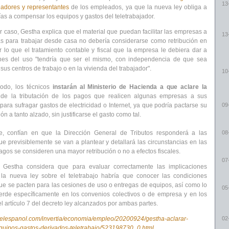
13
adores y representantes
de los empleados, ya que la nueva ley obliga a
as a compensar los equipos y gastos del teletrabajador.
r caso, Gestha explica que el material que puedan facilitar las empresas a
13
las para trabajar desde casa no debería considerarse como retribución en
r lo que el tratamiento contable y fiscal que la empresa le debiera dar a
nes del uso "tendría que ser el mismo, con independencia de que sea
 sus centros de trabajo o en la vivienda del trabajador".
10
odo, los técnicos
instarán al Ministerio de Hacienda a que aclare la
de la tributación de los pagos que realicen algunas empresas a sus
ara sufragar gastos de electricidad o Internet, ya que podría pactarse su
09
 a tanto alzado, sin justificarse el gasto como tal.
e, confían en que la Dirección General de Tributos responderá a las
08
ue previsiblemente se van a plantear y detallará las circunstancias en las
agos se consideren una mayor retribución o no a efectos fiscales.
07
, Gestha considera que para evaluar correctamente las implicaciones
 la nueva ley sobre el teletrabajo habría que conocer las condiciones
ue se pacten para las cesiones de uso o entregas de equipos, así como lo
05
rde específicamente en los convenios colectivos o de empresa y en los
l artículo 7 del decreto ley alcanzados por ambas partes.
.elespanol.com/invertia/economia/empleo/20200924/gestha-aclarar-
02
equipos-gastos-derivados-teletrabajo/523198730_0.html