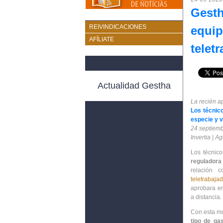
Gesth
REIVINDICACIONES
equip
AFÍLIATE
telet
Actualidad Gestha
La recién ap
Los técnic
especie y v
24 septiemb
Invertia | A
Los técnic
reguladora 
relación 
teletrabajad
aprobara en
a distancia.
Con esta mo
tipo de ga