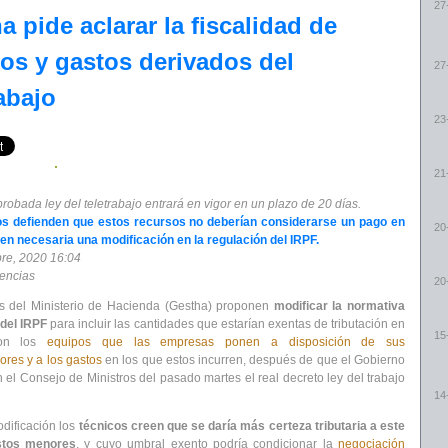
27
a pide aclarar la fiscalidad de
os y gastos derivados del
27
rabajo
23
21
robada ley del teletrabajo entrará en vigor en un plazo de 20 días.
os defienden que estos recursos no deberían considerarse un pago en
20
en necesaria una modificación en la regulación del IRPF.
re, 2020
16:04
gencias
20
os del Ministerio de Hacienda (Gestha) proponen
modificar la normativa
del IRPF
para incluir las cantidades que estarían exentas de tributación en
15
con los
equipos que las empresas ponen a disposición de sus
ores y a los gastos
en los que estos incurren, después de que el Gobierno
 el Consejo de Ministros del pasado martes el real decreto ley del trabajo
14
dificación los
técnicos creen que se daría más certeza tributaria a este
stos menores
, y cuyo umbral exento podría condicionar la
negociación