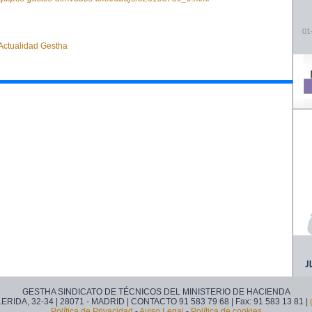
01
 Actualidad Gestha
GESTHA SINDICATO DE TÉCNICOS DEL MINISTERIO DE HACIENDA
 LERIDA, 32-34 | 28071 - MADRID | CONTACTO 91 583 79 68 | Fax: 91 583 13 81 |
Política de Privacidad
-
Aviso Legal
-
Política de cookies