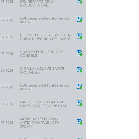
-07-2026
DEL REPARTO DE LA
PRODUCTIVIDAD
BOE semana del 20 al 27 de julio
-07-2026
de 2026
REUNIÓN DE GESTHA CON LA
-07-2026
NUEVA DIRECCIÓN DE LA AEAT
CUANDO EL INFIERNO SE
-07-2026
CONGELE
SI FALLA LA CLIMATIZACIÓN,
-07-2026
PROSAL 900
BOE semana del 13 al 19 de julio
-07-2026
de 2026
PANEL CTH 2026P04 CADA
-07-2026
PANEL, MÁS LEJOS DE CASA.
MOVILIDAD EFECTIVA Y
-07-2026
ANTICIPADA PANEL CTH
2026P04