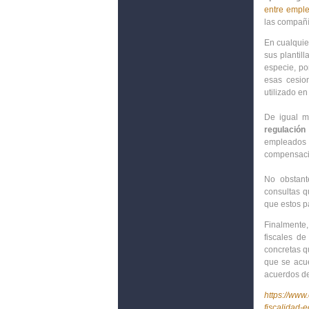
entre emple
las compañí
En cualquie
sus plantil
especie, po
esas cesio
utilizado en
De igual m
regulación
empleados p
compensación
No obstant
consultas q
que estos p
Finalmente
fiscales de
concretas q
que se acue
acuerdos de
https://www
fiscalidad-