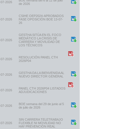
BOE semana del 6 al 12 de julio
-07-2026
de 2026
CSIHE OEP2024-APROBADOS
-07-2026
FASE OPOSICIÓN BOE 13-07-
26
GESTHA SITÚA EN EL FOCO
MEDIÁTICO LA CRISIS DE
-07-2026
CARRERA Y MOVILIDAD DE
LOS TÉCNICOS
RESOLUCIÓN PANEL CTH
-07-2026
2026P04
GESTHA DA LA BIENVENIDA AL
-07-2026
NUEVO DIRECTOR GENERAL
PANEL CTH 2026P04 LISTADOS
-07-2026
ADJUDICACIONES
BOE semana del 29 de junio al 5
-07-2026
de julio de 2026
SIN CARRERA TELETRABAJO
-07-2026
FLEXIBLE NI MOVILIDAD NO
HAY PREVENCIÓN REAL