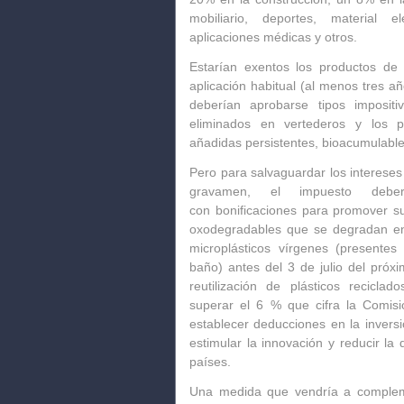
mobiliario, deportes, material el
aplicaciones médicas y otros.
Estarían exentos los productos de 
aplicación habitual (al menos tres año
deberían aprobarse tipos imposit
eliminados en vertederos y los p
añadidas persistentes, bioacumulable
Pero para salvaguardar los interese
gravamen, el impuesto debería
con
bonificaciones
para promover su 
oxodegradables que se degradan en 
microplásticos vírgenes (presente
baño) antes del 3 de julio del pró
reutilización de plásticos recicl
superar el 6 % que cifra la Comisi
establecer deducciones en la inversi
estimular la innovación y reducir l
países.
Una medida que vendría a comple