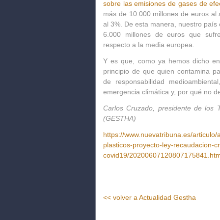
sobre las emisiones de gases de efe
más de 10.000 millones de euros al 
al 3%. De esta manera, nuestro país 
6.000 millones de euros que sufr
respecto a la media europea.
Y es que, como ya hemos dicho en 
principio de que quien contamina p
de responsabilidad medioambient
emergencia climática y, por qué no d
Carlos Cruzado, presidente de los 
(GESTHA)
https://www.nuevatribuna.es/articulo
plasticos-proyecto-ley-recaudacion-cri
covid19/20200607120807175841.htm
<< volver a Actualidad Gestha