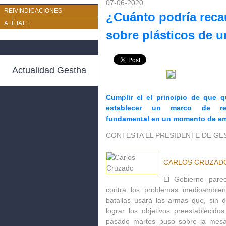
07-06-2020
REIVINDICACIONES
¿Cuánto podría reca
AFÍLIATE
sobre plásticos de 
Actualidad Gestha
Cumplir el el principio de que 
establecer un marco de resp
fundamental en un momento de eme
CONTESTA EL PRESIDENTE DE GE
CARLOS CRUZAD
El Gobierno pare
contra los problemas medioambie
batallas usará las armas que, sin 
lograr los objetivos preestablecido
pasado martes puso sobre la mesa 