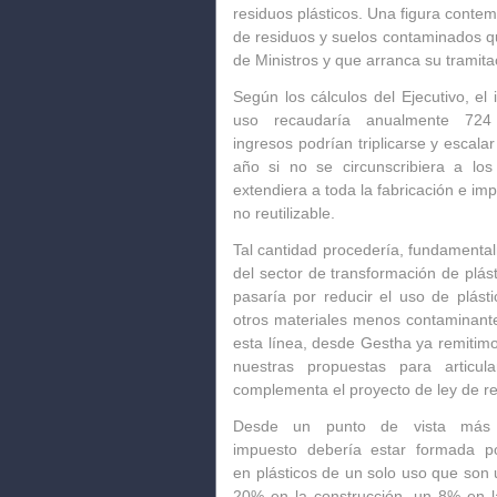
residuos plásticos. Una figura conte
de residuos y suelos contaminados
qu
de Ministros y que arranca su tramita
Según los cálculos del Ejecutivo, el
uso
recaudaría anualmente 724
ingresos
podrían triplicarse y escala
año si no se circunscribiera a los
extendiera a toda la fabricación e imp
no reutilizable.
Tal cantidad procedería, fundamenta
del sector de transformación de plá
pasaría por reducir el uso de plástic
otros materiales menos contaminante
esta línea, desde Gestha ya remitimo
nuestras propuestas para articu
complementa el proyecto de ley de re
Desde un punto de vista más
impuesto
debería estar formada po
en plásticos de un solo uso que son
20% en la construcción, un 8% en l