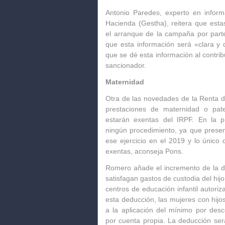
Antonio Paredes, experto en inform
Hacienda (Gestha), reitera que est
el arranque de la campaña por parte
que esta información será «clara y 
que se dé esta información al contri
sancionador.
Maternidad
Otra de las novedades de la Renta de
prestaciones de maternidad o pat
estarán exentas del IRPF. En la 
ningún procedimiento,
ya que present
ese ejercicio en el 2019 y lo únic
exentas, aconseja Pons.
Romero añade el incremento de la 
satisfagan gastos de custodia del hi
centros de educación infantil autor
esta deducción, las mujeres con hij
a la aplicación del mínimo por desc
por cuenta propia. La deducción se