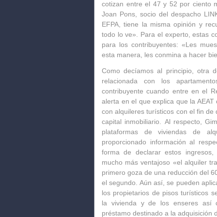
cotizan entre el 47 y 52 por ciento
Joan Pons, socio del despacho LIN
EFPA, tiene la misma opinión y re
todo lo ve». Para el experto, estas 
para los contribuyentes: «Les mues
esta manera, les conmina a hacer bie
Como decíamos al principio, otra 
relacionada con los apartamento
contribuyente cuando entre en el 
alerta en el que explica que la AEAT
con alquileres turísticos con el fin d
capital inmobiliario.
Al respecto, Gi
plataformas de viviendas de alqu
proporcionado información al respe
forma de declarar estos ingresos
mucho más ventajoso «el alquiler tra
primero goza de una reducción del 60
el segundo. Aún así, se pueden aplic
los propietarios de pisos turísticos
la vivienda y de los enseres así
préstamo destinado a la adquisición 