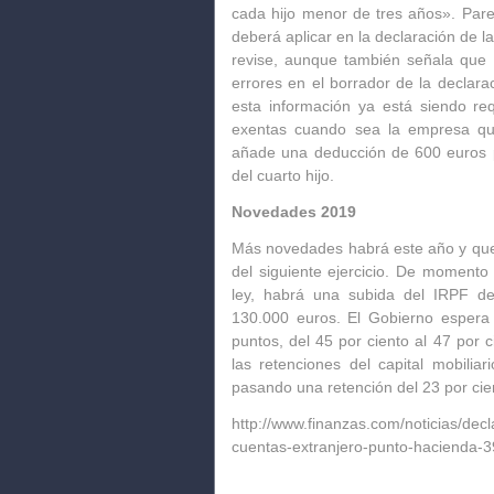
cada hijo menor de tres años». Par
deberá aplicar en la declaración de 
revise, aunque también señala que
errores en el borrador de la declara
esta información ya está siendo re
exentas cuando sea la empresa qui
añade una deducción de 600 euros p
del cuarto hijo.
Novedades 2019
Más novedades habrá este año y que 
del siguiente ejercicio. De momento
ley, habrá una subida del IRPF de
130.000 euros. El Gobierno espera
puntos, del 45 por ciento al 47 por
las retenciones del capital mobilia
pasando una retención del 23 por cien
http://www.finanzas.com/noticias/dec
cuentas-extranjero-punto-hacienda-