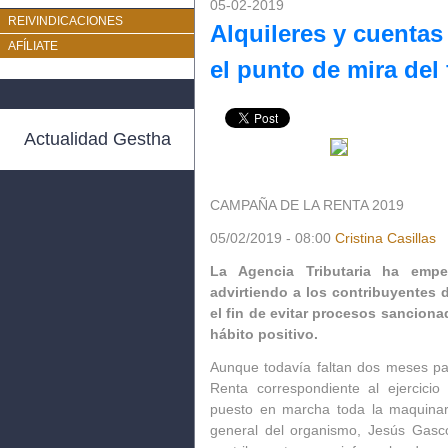
05-02-2019
REIVINDICACIONES
Alquileres y cuentas 
AFÍLIATE
el punto de mira del 
Actualidad Gestha
CAMPAÑA DE LA RENTA 2019
05/02/2019 - 08:00
Cristina Casillas
La Agencia Tributaria ha empe
advirtiendo a los contribuyentes
el fin de evitar procesos sanciona
hábito positivo.
Aunque todavía faltan dos meses p
Renta correspondiente al ejercicio
puesto en marcha toda la maquinaria
general del organismo, Jesús Gascó