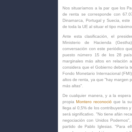
Nos situaríamos a la par que los Pa
de renta se corresponde con 67.07
Dinamarca, Portugal y Suecia, este
de toda la UE al situar el tipo máxim
Ante esta clasificación, el presid
Ministerio de Hacienda (Gestha
conversación con este periódico que
puesto número 15 de los 28 país
marginales más altos en relación al
considera que el Gobierno debería t
Fondo Monetario Internacional (FMI)
altos de renta, ya que "hay margen 
más altas".
De cualquier manera, y a la espera 
propia
Montero reconoció
que la su
llega al 0,5% de los contribuyentes 
será significativo. "No tiene afán re
negociación con Unidos Podemos", a
partido de Pablo Iglesias. "Para el