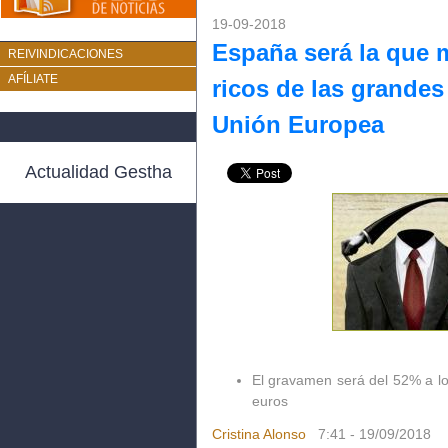
19-09-2018
España será la que 
REIVINDICACIONES
AFÍLIATE
ricos de las grande
Unión Europea
Actualidad Gestha
El gravamen será del 52% a l
euros
Cristina Alonso
7:41 -
19/09/2018