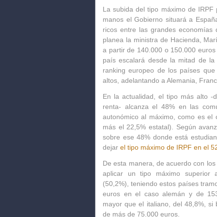
La subida del tipo máximo de IRPF p
manos el Gobierno situará a Españ
ricos entre las grandes economías 
planea la ministra de Hacienda, Mar
a partir de 140.000 o 150.000 euros 
país escalará desde la mitad de la 
ranking europeo de los países que
altos, adelantando a Alemania, Francia
En la actualidad, el tipo más alto 
renta- alcanza el 48% en las com
autonómico al máximo, como es el c
más el 22,5% estatal). Según avanzó
sobre ese 48% donde está estudian
dejar
el tipo máximo de IRPF en el 
De esta manera, de acuerdo con los 
aplicar un tipo máximo superior 
(50,2%), teniendo estos países tram
euros en el caso alemán y de 153
mayor que el italiano, del 48,8%, si
de más de 75.000 euros.