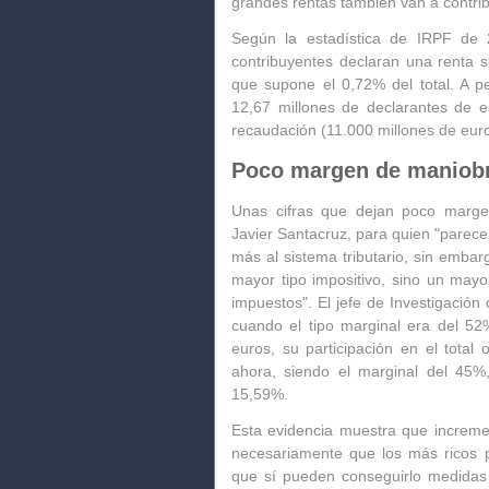
grandes rentas también van a contribu
Según la estadística de IRPF de 
contribuyentes declaran una renta s
que supone el 0,72% del total. A p
12,67 millones de declarantes de e
recaudación (11.000 millones de euro
Poco margen de maniob
Unas cifras que dejan poco marge
Javier Santacruz, para quien "parece 
más al sistema tributario, sin emba
mayor tipo impositivo, sino un mayor
impuestos". El jefe de Investigació
cuando el tipo marginal era del 52
euros, su participación en el total 
ahora, siendo el marginal del 45%,
15,59%.
Esta evidencia muestra que increme
necesariamente que los más ricos p
que sí pueden conseguirlo medidas