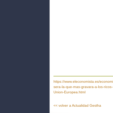
https://www.eleconomista.es/econom
sera-la-que-mas-gravara-a-los-ricos
Union-Europea.html
<< volver a Actualidad Gestha