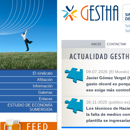
INICIO
CONTACTAR
09-07-2026 (El Mundo)
El sindicato
Javier Gómez Vergel (
Afiliación
gasto récord es porq
Información
eso exige más control
Galerías
Enlaces
26-11-2025 (público.es)
ESTUDIO DE ECONOMÍA
Los técnicos de Hacie
SUMERGIDA
la falta de medios co
plantilla se ingresarí