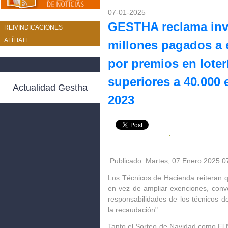
07-01-2025
GESTHA reclama inve
REIVINDICACIONES
AFÍLIATE
millones pagados a 
por premios en loter
superiores a 40.000 
Actualidad Gestha
2023
Publicado: Martes, 07 Enero 2025 0
Los Técnicos de Hacienda reiteran qu
en vez de ampliar exenciones, conv
responsabilidades de los técnicos d
la recaudación"
Tanto el Sorteo de Navidad como El 