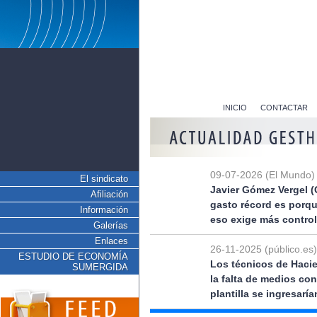
INICIO
CONTACTAR
09-07-2026 (El Mundo)
El sindicato
Javier Gómez Vergel (
Afiliación
gasto récord es porq
Información
eso exige más control
Galerías
Enlaces
26-11-2025 (público.es)
ESTUDIO DE ECONOMÍA
Los técnicos de Hacie
SUMERGIDA
la falta de medios co
plantilla se ingresarí