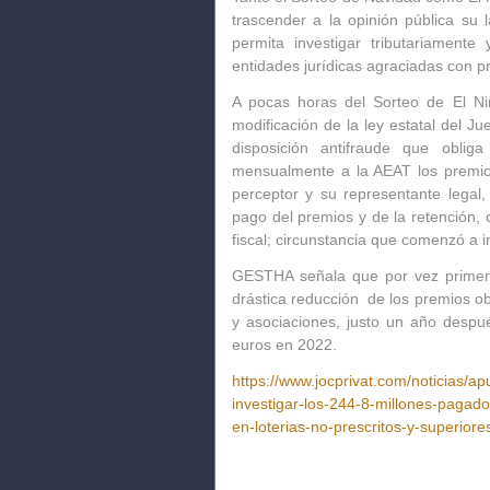
trascender a la opinión pública su
permita investigar tributariamente
entidades jurídicas agraciadas con pr
A pocas horas del Sorteo de El Ni
modificación de la ley estatal del 
disposición antifraude que obl
mensualmente a la AEAT los premios
perceptor y su representante legal,
pago del premios y de la retención, 
fiscal; circunstancia que comenzó a 
GESTHA señala que por vez primer
drástica reducción de los premios o
y asociaciones, justo un año despu
euros en 2022.
https://www.jocprivat.com/noticias/
investigar-los-244-8-millones-pagado
en-loterias-no-prescritos-y-superio