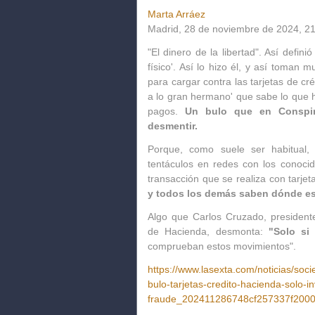
Marta Arráez
Madrid, 28 de noviembre de 2024, 2
"El dinero de la libertad". Así defi
físico'. Así lo hizo él, y así toman
para cargar contra las tarjetas de cr
a lo gran hermano' que sabe lo que 
pagos.
Un bulo que en Conspir
desmentir.
Porque, como suele ser habitual,
tentáculos en redes con los conoci
transacción que se realiza con tarjeta
y todos los demás saben dónde es
Algo que Carlos Cruzado, president
de Hacienda, desmonta:
"Solo si 
comprueban estos movimientos".
https://www.lasexta.com/noticias/so
bulo-tarjetas-credito-hacienda-solo-in
fraude_202411286748cf257337f2000