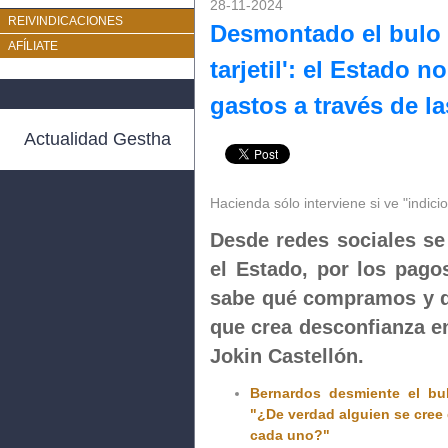
28-11-2024
REIVINDICACIONES
Desmontado el bulo 
AFÍLIATE
tarjetil': el Estado 
gastos a través de la
Actualidad Gestha
Hacienda sólo interviene si ve "indici
Desde redes sociales se
el Estado, por los pagos
sabe qué compramos y d
que crea desconfianza en
Jokin Castellón.
Bernardos desmiente el bul
"¿De verdad alguien se cree 
cada uno?"