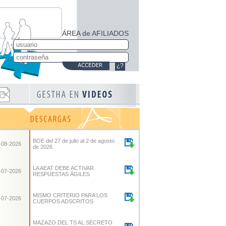
ÁREA de AFILIADOS
¿?
BOE del 27 de julio al 2 de agosto
-08-2026
de 2026
LA AEAT DEBE ACTIVAR
-07-2026
RESPUESTAS ÁGILES
MISMO CRITERIO PARA LOS
-07-2026
CUERPOS ADSCRITOS
MAZAZO DEL TS AL SECRETO