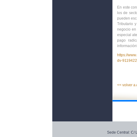
En este con
los de sect
pueden escap
Tributario
negocio en 
especial at
pago radic
información
https://www
dv-911942
<< volver a
Sede Central: C/