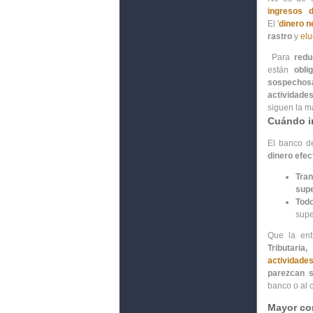
ingresos 
El
'
dinero n
rastro
y
elu
Para
reduc
están
obli
sospecho
actividade
siguen la m
Cuándo i
El banco d
dinero efec
Tra
supe
Tod
supe
Que la ent
Tributaria,
n
actividades
parezcan 
banco o al c
Mayor co