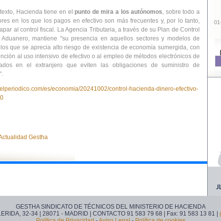
texto, Hacienda tiene en el
punto de mira a los autónomos
, sobre todo a
ores en los que los pagos en efectivo son más frecuentes y, por lo tanto,
01
ar al control fiscal. La Agencia Tributaria, a través de su Plan de Control
 y Aduanero, mantiene "su presencia en aquellos sectores y modelos de
los que se aprecia alto riesgo de existencia de economía sumergida, con
ención al uso intensivo de efectivo o al empleo de métodos electrónicos de
ados en el extranjero que eviten las obligaciones de suministro de
".
.elperiodico.com/es/economia/20241002/control-hacienda-dinero-efectivo-
20
 Actualidad Gestha
GESTHA SINDICATO DE TÉCNICOS DEL MINISTERIO DE HACIENDA
 LERIDA, 32-34 | 28071 - MADRID | CONTACTO 91 583 79 68 | Fax: 91 583 13 81 |
Política de Privacidad
-
Aviso Legal
-
Política de cookies