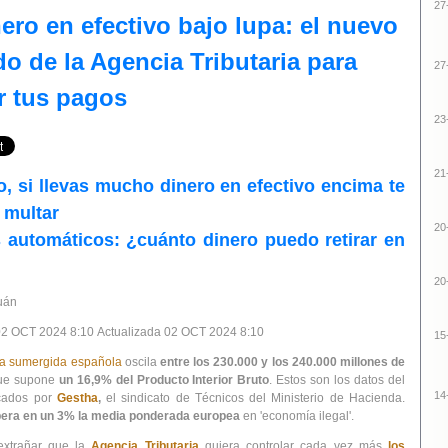
27
nero en efectivo bajo lupa: el nuevo
o de la Agencia Tributaria para
27
ar tus pagos
23
21
, si llevas mucho dinero en efectivo encima te
 multar
20
 automáticos: ¿cuánto dinero puedo retirar en
20
uán
2 OCT 2024 8:10 Actualizada 02 OCT 2024 8:10
15
a sumergida española
oscila
entre los 230.000 y los 240.000 millones de
que supone
un 16,9% del Producto Interior Bruto
. Estos son los datos del
14
cados por
Gestha
,
el sindicato de Técnicos del Ministerio de Hacienda.
era en un 3% la media ponderada europea
en 'economía ilegal'.
extrañar que la
Agencia Tributaria
quiera controlar cada vez más
los