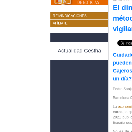
El di
REIVINDICACIONES
métod
AFÍLIATE
vigil
Actualidad Gestha
Cuidado
pueden
Cajeros
un día?
Pedro Sanj
Barcelona
0
La
economí
euros
, lo 
2021 publi
España
sup
No es de 