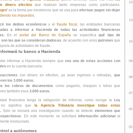
13
de dinero efectivo
que realizan tanto empresas como particulares.
egro'
es la forma por excelencia que se usa para
efectuar pagos sin dejar
diendo los impuestos.
13
ir los delitos económicos
y el
fraude fiscal
, las entidades bancarias
gadas a informar a Hacienda de todas las actividades financieras
sas.
En el
portal del Banco de España
se especifica
qué tipo de
s son las que se consideran dudosas
, de acuerdo con unos
patrones
que
10
ayoría de actividades de fraude.
nformará tu banco a Hacienda
ebe informar a Hacienda siempre que
vea una de estas acciones con
09
tivo
en tu cuenta bancaria:
nsacciones
con dinero en efectivo, ya sean ingresos o retiradas,
que
08
ren los 3.000 euros.
os los cobros de documentos
como pagarés, cheques o letras que
ren también esos
3.000 euros.
07
idad financiera tenga la obligación de informar, como recoge la
Ley
o significa que
la Agencia Tributaria investigue todas estas
05
.
Solo se iniciará una investigación cuando se detecte
elementos que
sospechosos
. En este momento se solicitará
información adicional
al
liente involucrado.
02
ntrol a autónomos