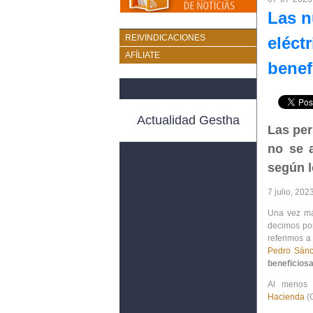
Las n
REIVINDICACIONES
eléct
AFÍLIATE
benef
Actualidad Gestha
Las per
no se 
según l
7 julio, 202
Una vez m
decimos po
referimos a
Pedro Sán
beneficiosa
Al menos 
Hacienda
(G