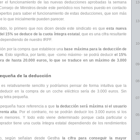
er el funcionamiento de las nuevas deducciones aprobadas la semana
13
onsejo de Ministros desde este periódico nos hemos puesto en contacto
xpertos para saber el funcionamiento de estas deducciones, que son más
e lo que inicialmente pueden parecer.
13
tido, lo primero que nos dicen desde este sindicato es que
esta nueva
el 15% se deduce de la cuota íntegra estatal
, que es una cifra resultante
l dependiendo de nuestro IRPF.
10
ión por la compra que establece una
base máxima para la deducción de
os
. Esto significa, por tanto, que -como máximo- se podrá deducir
el 15%
ra de hasta 20.000 euros, lo que se traduce en un máximo de 3.000
09
pequeña de la deducción
08
 es relativamente sencillo y podríamos pensar de forma intuitiva que la
 deducir en la compra de un coche eléctrico sería de 3.000 euros. Sin
y letra pequeña.
07
a pequeña hace referencia a que
la deducción será máxima si el usuario
renta alta
. Por el contrario, no se podrán deducir los 3.000 euros si los
05
on menores. Y todo esto viene determinado porque cada particular o
prador tiene una cuota íntegra estatal dependiendo de los rendimientos
02
to, según señalan desde Gestha
la cifra para conseguir la mayor