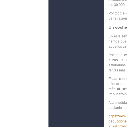
los 30.000 
Por todo el
penetración
Un coche 
En este sen
hemos pues
aquellos us
Por tanto,
e
euros.
Y ta
estaríamos 
rentas más a
Estas conc
afirmar que
más al 10%
impuesto de
"La medida
bastante la 
https://www
deducciones
altas/7769