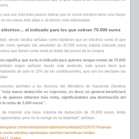
euros.
lo, una vez más todo parece indicar que el coche eléctrico tiene una mayor
 en las clases más altas o, al menos, más adineradas.
eléctrico… el indicado para los que cobran 70.000 euros
tido, desde Gestha señalan como hipótesis que un eléctrico como el que
to como ejemplo (de alrededor de 35.000 euros) estaría indicado para
uarios que tienen como renta el doble del precio de la compra.
sto significa que sería el indicado para quienes tengan rentas de 70.000
mbién según señalan desde este sindicato, esto quiere decir que
hablando de solo el 10% de los contribuyentes, que son los declaran las
ltas.
lusiones permiten a los técnicos del Ministerio de Hacienda (Gestha)
"esta nueva deducción es regresiva, es decir, en general beneficiará
 de quienes obtienen más renta, significándoles una disminución del
 la renta de 3.000 euros".
 de imponer una base máxima de deducción de 20.000 euros, limita
regresividad, pero no la corrige en su totalidad", señalan.
.elespanol.com/invertia/observatorios/movilidad/20230707/nuevas-
-coche-electrico-aprobadas-sanchez-benefician-rentas-
22427_0.html