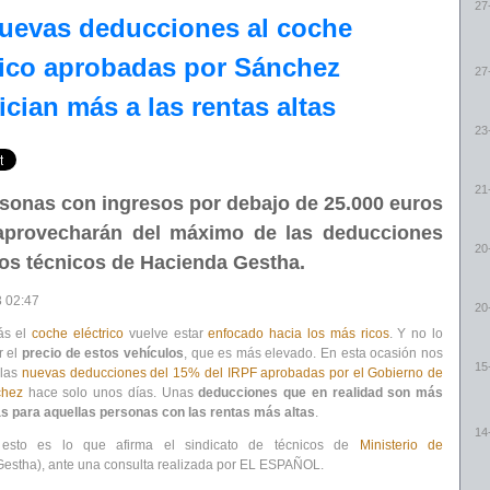
27
uevas deducciones al coche
rico aprobadas por Sánchez
27
ician más a las rentas altas
23
21
sonas con ingresos por debajo de 25.000 euros
aprovecharán del máximo de las deducciones
20
os técnicos de Hacienda Gestha.
3
02:47
20
ás el
coche eléctrico
vuelve estar
enfocado hacia los más ricos
. Y no lo
r el
precio de estos vehículos
, que es más elevado. En esta ocasión nos
15
 las
nuevas deducciones del 15% del IRPF aprobadas por el Gobierno de
chez
hace solo unos días. Unas
deducciones que en realidad son más
s para aquellas personas con las rentas más altas
.
14
esto es lo que afirma el sindicato de técnicos de
Ministerio de
estha), ante una consulta realizada por EL ESPAÑOL.