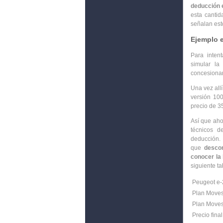
deducción 
esta canti
señalan est
Ejemplo e
Para inten
simular la
concesionar
Una vez all
versión 10
precio de 3
Así que aho
técnicos d
deducción.
que
descon
conocer la
siguiente ta
Peugeot e
Plan Moves 
Plan Moves 
Precio fina