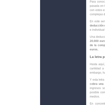
Para conoc
pasada en C
con estos e
complejas d
En este sen
deducción d
e individua
Una deducc
20.000 eur
de la comp
euros.
La letra 
Hasta aquí,
cantidad a
embargo, ha
Y esta letr
cobra una 
ingresos s
posible com
medios.
En concre