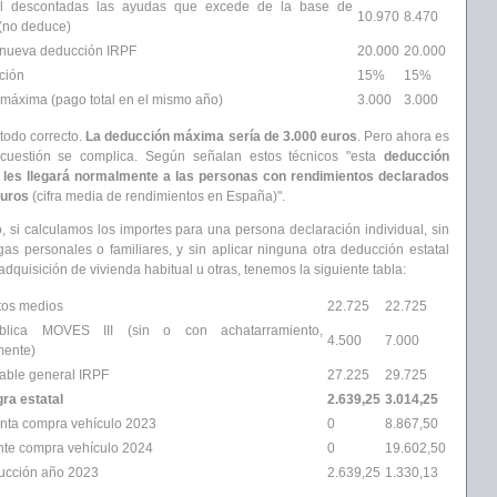
nal descontadas las ayudas que excede de la base de
10.970
8.470
(no deduce)
 nueva deducción IRPF
20.000
20.000
ción
15%
15%
máxima (pago total en el mismo año)
3.000
3.000
 todo correcto.
La deducción máxima sería de 3.000 euros
. Pero ahora es
cuestión se complica. Según señalan estos técnicos "esta
deducción
les llegará normalmente a las personas con rendimientos declarados
euros
(cifra media de rendimientos en España)".
, si calculamos los importes para una persona declaración individual, sin
rgas personales o familiares, y sin aplicar ninguna otra deducción estatal
dquisición de vivienda habitual u otras, tenemos la siguiente tabla:
tos medios
22.725
22.725
blica MOVES III (sin o con achatarramiento,
4.500
7.000
mente)
dable general IRPF
27.225
29.725
gra estatal
2.639,25
3.014,25
nta compra vehículo 2023
0
8.867,50
nte compra vehículo 2024
0
19.602,50
ucción año 2023
2.639,25
1.330,13