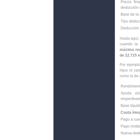
Precio fi
deducción 
Base de la
Tipo deduc
Deducción 
Hasta aquí,
cuando la 
máxima no 
de 22.725 
Por ejemplo
hijos ni ca
como la de a
Rendimien
Ayuda pú
respectiva
Base liqui
Cuota ínte
Pago a cue
Pago resta
Nueva ded