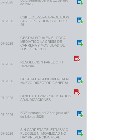
BOE semana del 6 al 12 de julio
-07-2026
de 2026
CSIHE OEP2024-APROBADOS
-07-2026
FASE OPOSICIÓN BOE 13-07-
26
GESTHA SITÚA EN EL FOCO
MEDIÁTICO LA CRISIS DE
-07-2026
CARRERA Y MOVILIDAD DE
LOS TÉCNICOS
RESOLUCIÓN PANEL CTH
-07-2026
2026P04
GESTHA DA LA BIENVENIDA AL
-07-2026
NUEVO DIRECTOR GENERAL
PANEL CTH 2026P04 LISTADOS
-07-2026
ADJUDICACIONES
BOE semana del 29 de junio al 5
-07-2026
de julio de 2026
SIN CARRERA TELETRABAJO
-07-2026
FLEXIBLE NI MOVILIDAD NO
HAY PREVENCIÓN REAL