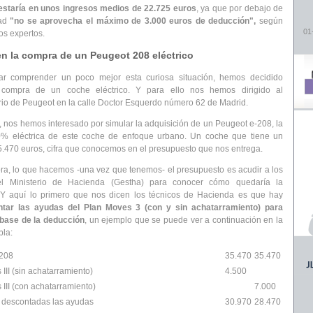
estaría en unos ingresos medios de 22.725 euros
, ya que por debajo de
dad
"no se aprovecha el máximo de 3.000 euros de deducción",
según
01
os expertos.
n la compra de un Peugeot 208 eléctrico
tar comprender un poco mejor esta curiosa situación, hemos decidido
 compra de un coche eléctrico. Y para ello nos hemos dirigido al
io de Peugeot en la calle Doctor Esquerdo número 62 de Madrid.
í, nos hemos interesado por simular la adquisición de un Peugeot e-208, la
0% eléctrica de este coche de enfoque urbano. Un coche que tiene un
5.470 euros, cifra que conocemos en el presupuesto que nos entrega.
ra, lo que hacemos -una vez que tenemos- el presupuesto es acudir a los
el Ministerio de Hacienda (Gestha) para conocer cómo quedaría la
 Y aquí lo primero que nos dicen los técnicos de Hacienda es que hay
tar las ayudas del Plan Moves 3 (con y sin achatarramiento) para
 base de la deducción
, un ejemplo que se puede ver a continuación en la
bla:
-208
35.470
35.470
III (sin achatarramiento)
4.500
III (con achatarramiento)
7.000
l descontadas las ayudas
30.970
28.470