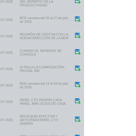
-07-2026
DEL REPARTO DE LA
PRODUCTIVIDAD
BOE semana del 20 al 27 de julio
-07-2026
de 2026
REUNIÓN DE GESTHA CON LA
-07-2026
NUEVA DIRECCIÓN DE LA AEAT
CUANDO EL INFIERNO SE
-07-2026
CONGELE
SI FALLA LA CLIMATIZACIÓN,
-07-2026
PROSAL 900
BOE semana del 13 al 19 de julio
-07-2026
de 2026
PANEL CTH 2026P04 CADA
-07-2026
PANEL, MÁS LEJOS DE CASA.
MOVILIDAD EFECTIVA Y
-07-2026
ANTICIPADA PANEL CTH
2026P04