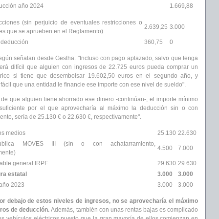
ucción año 2024
1.669,88
cciones (sin perjuicio de eventuales restricciones o
2.639,25
3.000
des que se aprueben en el Reglamento)
 deducción
360,75
0
según señalan desde Gestha: "Incluso con pago aplazado, salvo que tenga
erá difícil que alguien con ingresos de 22.725 euros pueda comprar un
trico si tiene que desembolsar 19.602,50 euros en el segundo año, y
fácil que una entidad le financie ese importe con ese nivel de sueldo".
 de que alguien tiene ahorrado ese dinero -continúan-, el importe mínimo
suficiente por el que aprovecharía al máximo la deducción sin o con
ento, sería de 25.130 € o 22.630 €, respectivamente".
os medios
25.130
22.630
blica MOVES III (sin o con achatarramiento,
4.500
7.000
mente)
dable general IRPF
29.630
29.630
ra estatal
3.000
3.000
 año 2023
3.000
3.000
or debajo de estos niveles de ingresos, no se aprovecharía el máximo
uros de deducción.
Además, también con unas rentas bajas es complicado
os vehículos eléctricos puesto que la gran mayoría de ellos comienzan en