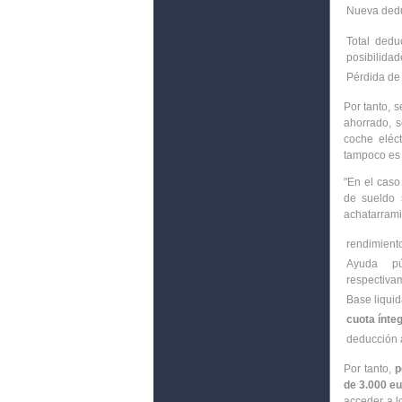
Nueva ded
Total dedu
posibilida
Pérdida de
Por tanto, 
ahorrado, s
coche eléc
tampoco es 
"En el caso
de sueldo 
achatarrami
rendimient
Ayuda pú
respectiva
Base liqui
cuota ínteg
deducción
Por tanto,
p
de 3.000 e
acceder a l