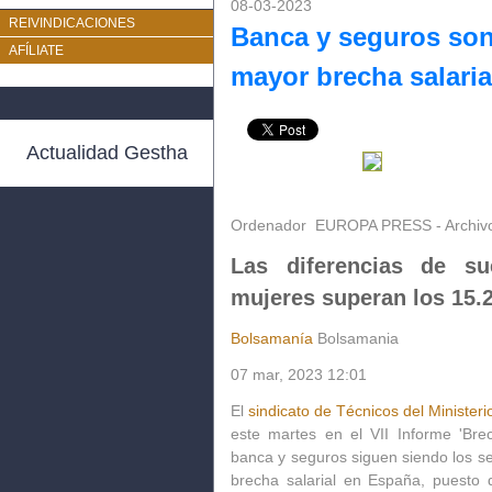
08-03-2023
REIVINDICACIONES
Banca y seguros son
AFÍLIATE
mayor brecha salari
Actualidad Gestha
Ordenador
EUROPA PRESS - Archiv
Las diferencias de s
mujeres superan los 15.
Bolsamanía
Bolsamania
07 mar, 2023 12:01
El
sindicato de Técnicos del Minister
este martes en el
VII Informe 'Brec
banca y seguros siguen siendo los 
brecha salarial en España, puesto 