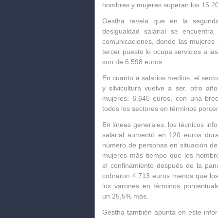
hombres y mujeres superan los
15.20
Gestha
revela que en la segunda
desigualdad salarial se encuentra
comunicaciones
, donde las mujeres
tercer puesto lo ocupa servicios a la
son de
6.598 euros.
En cuanto a
salarios medios
, el sect
y silvicultura
vuelve a ser, otro añ
mujeres:
6.645 euros
, con una brec
todos los sectores en términos porce
En líneas generales, los
técnicos
info
salarial aumentó en 120 euros
dura
número de personas en situación d
mujeres más tiempo que los hombr
el
confinamiento
después de la pand
cobraron
4.713 euros menos
que los
los varones en
términos porcentual
un
25,5% más.
Gestha
también apunta en este info