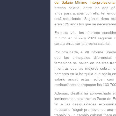
del Salario Mínimo Interprofesional
brecha salarial entre los dos g
años
para acabar con ella, teniend
está reduciendo. Según el ritmo ex
eran
125 años
los que se necesitaban
En esta vía, los técnicos consid
mínimo
en 2022 y 2023 seguirán c
cara a erradicar la brecha salarial.
Por otra parte, el
VII Informe 'Brecha
que las principales diferencias
femeninos
se hallan en los tres tr
mientras que las mujeres cobran 
hombres en la horquilla que oscila e
salario anual, estas reciben cas
retribuciones sobrepasan los
133.700
Además,
Gestha
ha aprovechado el 
inminente de alcanzar un
Pacto de E
fin a las
desigualdades económic
necesario "seguir promoviendo una m
trabajo" y un
cambio cultural
"para q