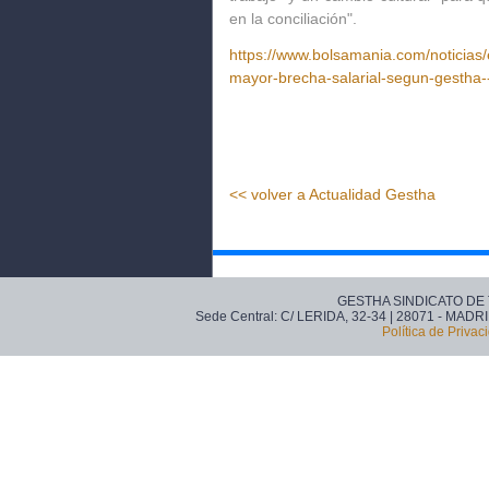
en la
conciliación
".
https://www.bolsamania.com/noticias
mayor-brecha-salarial-segun-gestha
<< volver a Actualidad Gestha
GESTHA SINDICATO DE
Sede Central: C/ LERIDA, 32-34 | 28071 - MADRI
Política de Privac