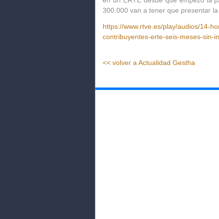
en un ERTE desde que empezó la pa
300.000 van a tener que presentar la
https://www.rtve.es/play/audios/14-ho
contribuyentes-erte-seis-meses-sin-i
<< volver a Actualidad Gestha