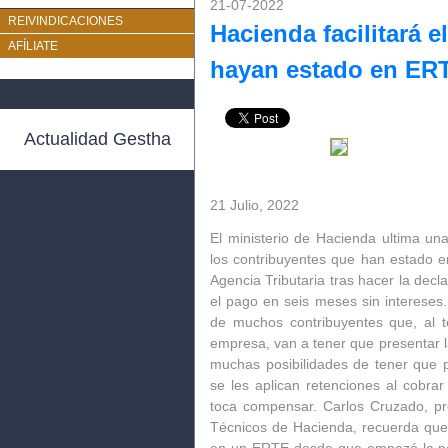
21-07-2022
REIVINDICACIONES
Hacienda facilitará e
AFÍLIATE
hayan estado en ER
Actualidad Gestha
21 Julio, 2022
El ministerio de Hacienda ultima una
los contribuyentes que han estado 
Agencia Tributaria tras hacer la decl
el pago en seis meses sin intereses.
de muchos contribuyentes que, al 
empresa, van a tener que presentar l
muchas posibilidades de tener que
se les aplican retenciones al cobra
toca compensar. Carlos Cruzado, pr
Técnicos de Hacienda, recuerda qu