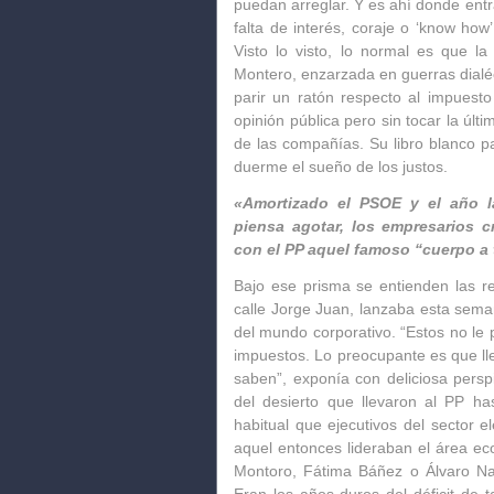
puedan arreglar
. Y es ahí donde entr
falta de interés, coraje o ‘know ho
Visto lo visto, lo normal es que l
Montero
, enzarzada en guerras dialé
parir un ratón respecto al impuesto
opinión pública pero sin tocar la últ
de las compañías. Su libro blanco par
duerme el sueño de los justos.
«Amortizado el PSOE y el año l
piensa agotar, los empresarios 
con el PP aquel famoso “cuerpo a 
Bajo ese prisma se entienden las re
calle Jorge Juan, lanzaba esta seman
del mundo corporativo.
“Estos no le 
impuestos. Lo preocupante es que lle
saben”
, exponía con deliciosa persp
del desierto que llevaron al PP ha
habitual que ejecutivos del sector e
aquel entonces lideraban el área 
Montoro, Fátima Báñez
o
Álvaro N