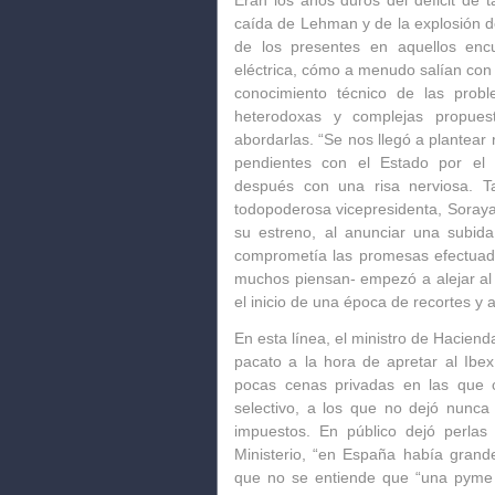
Eran los años duros del déficit de ta
caída de Lehman y de la explosión de
de los presentes en aquellos encu
eléctrica, cómo a menudo salían con e
conocimiento técnico de las prob
heterodoxas y complejas propue
abordarlas.
“Se nos llegó a plantear 
pendientes con el Estado por el dé
después con una risa nerviosa. T
todopoderosa vicepresidenta,
Soraya
su estreno, al anunciar una subida
comprometía las promesas efectuada
muchos piensan- empezó a alejar al 
el inicio de una época de recortes y a
En esta línea, el ministro de Haciend
pacato a la hora de apretar al Ibex
pocas
cenas privadas en las que 
selectivo
, a los que no dejó nunca
impuestos. En público dejó perlas
Ministerio, “en España había grand
que no se entiende que “una pyme 