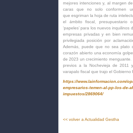
mejores intenciones y, al margen de 
caras que no solo conformen un
que
esgriman la hoja de ruta intelec
el ámbito fiscal, presupuestario o
‘papeles’ para los nuevos inquilinos
empresas privadas y en bien remun
privilegiada posición por aclamac
Además, puede que no sea plato d
corazón abierto una economía golpead
de 2023 un crecimiento menguante. 
previos a la Nochevieja de 2011 
varapalo fiscal que trajo el Gobiern
https://www.lainformacion.com/opi
empresarios-temen-al-pp-los-de-a
impuestos/2869064/
<< volver a Actualidad Gestha