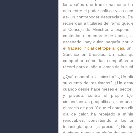
los apaños que tradicionalmente ha
odio entre el poder político y las co
es- un contrapoder despreciable. De
recuerdan a titulares del ramo que, 
al Consejo de Ministros a exponer
contenían el membrete de Unesa
, l
escenario, hay quien pagaría por ve
el
fracaso inicial del tope al gas
, un
Sánchez en Bruselas. Un rictus qu
comprobar cómo
las compañías an
récord para el año a lomos de la subi
¿Qué esperaba la ministra? ¿Un alt
su cuenta de resultados? ¿Un gest
cuando desde hace meses el sector m
y privada, contra el propio Ej
circunstancias geopolíticas, con un
el precio de gas. Y que el entorno c
ola de calor,
ha rebajado a mínim
renovables, convirtiendo a los 
tecnología que fija precio
. “¿No q
debieron pensar en algún despacho b