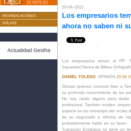
20-06-2022
Los empresarios tem
REIVINDICACIONES
AFÍLIATE
ahora no saben ni s
Actualidad Gestha
Los empresarios temen al PP: "
impuestos"
Nerea de Bilbao (Infografí
DANIEL TOLEDO
OPINIÓN
20.06.2
Glosan quienes conocen bien a
Ter
su profundo conocimiento de las pal
No hay razón alguna para dudar d
profesional. También inciden, emper
experta en los entresijos del recibo d
de su negociado a efectos de repe
probablemente hable en su favor-, 
Transición Ecológica no tiene un te