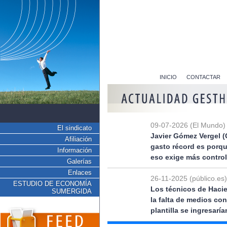
INICIO
CONTACTAR
09-07-2026 (El Mundo)
El sindicato
Javier Gómez Vergel (
Afiliación
gasto récord es porq
Información
eso exige más control
Galerías
Enlaces
26-11-2025 (público.es)
ESTUDIO DE ECONOMÍA
Los técnicos de Hacie
SUMERGIDA
la falta de medios co
plantilla se ingresarí