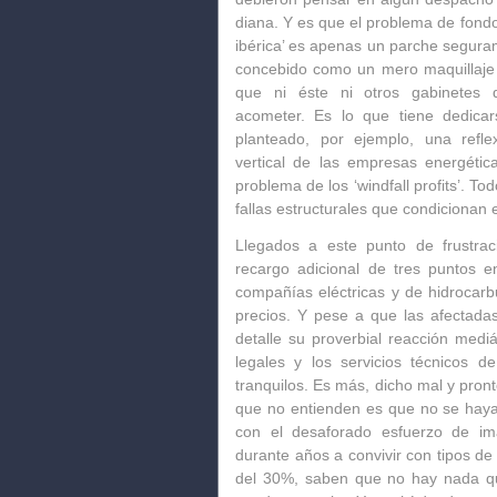
diana. Y es que el problema de fondo
ibérica’ es apenas un parche segura
concebido como
un mero maquillaje
que ni éste ni otros gabinetes 
acometer.
Es lo que tiene dedicars
planteado, por ejemplo, una refle
vertical de las empresas energétic
problema de los ‘windfall profits’. T
fallas estructurales que condicionan 
Llegados a este punto de frustrac
recargo adicional de tres puntos 
compañías eléctricas y de hidrocarbu
precios. Y pese a que las afectadas
detalle su proverbial reacción medi
legales y los servicios técnicos 
tranquilos
. Es más, dicho mal y pront
que no entienden es que no se hay
con el desaforado esfuerzo de im
durante años a
convivir con tipos d
del 30%, saben que no hay nada qu