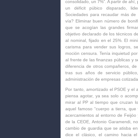
consolidado, un 7%”. A partir de ahí,
un déficit púbico disparado, li
Sociedades para recaudar más de 4
vía?
Eliminar buen número de bonific
que se acogían las grandes firmas
objetivo declarado de los técnicos d
al nominal, fijado en el 25%. El min
carisma para vender sus logros, se 
moción censura. Tenía inquietud por 
al frente de las finanzas públicas y 
diferencia de otros compañeros, de
tras sus años de servicio públic
administración de empresas cotizada
Por tanto, amortizado el PSOE y el 
piensa agotar, ya sea solo o acom
mirar al PP al tiempo que
cruzan l
aquel famoso “cuerpo a tierra, que 
acercamientos al entorno de Feijóo 
de la CEOE,
Antonio Garamendi
, n
cambio de guardia que se atisba en 
dice el clásico, el camino hacia e