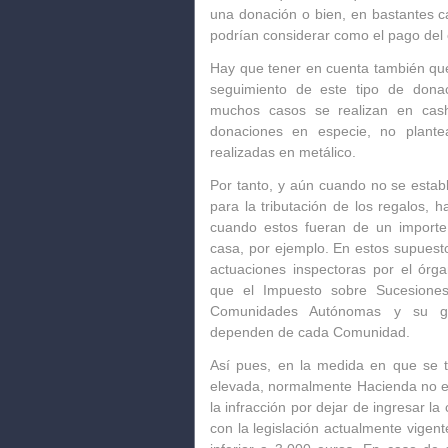
una donación
o bien, en bastantes c
podrían considerar como el pago del 
Hay que tener en cuenta también que
seguimiento de este tipo de dona
muchos casos se realizan en cash
donaciones en especie, no plantea
realizadas en metálico.
Por tanto, y
aún cuando no se estab
para la tributación de los regalos, h
cuando estos fueran de un import
casa, por ejemplo. En estos supuesto
actuaciones inspectoras por el órg
que el Impuesto sobre Sucesione
Comunidades Autónomas y su ges
dependen de cada Comunidad.
Así pues,
en la medida en que se t
elevada, normalmente Hacienda no e
la infracción por dejar de ingresar l
con la legislación actualmente vigen