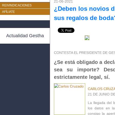
21-06-2021
REIVINDICACIONES
¿Deben los novios d
AFÍLIATE
sus regalos de boda
Actualidad Gestha
CONTESTA EL PRESIDENTE DE GE
¿Se está obligado a decl
sea su importe? Des
estrictamente legal, sí.
CARLOS CRUZ
21 DE JUNIO DE
La llegada del 
los datos en la
consigo la aper