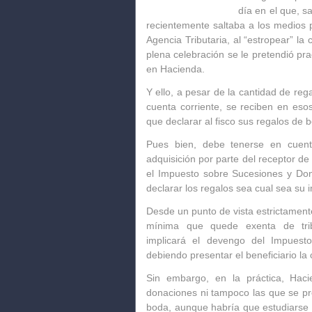
día en el que, 
recientemente saltaba a los medios 
Agencia Tributaria, al “estropear” la
plena celebración se le pretendió pra
en Hacienda.
Y ello, a pesar de la cantidad de reg
cuenta corriente, se reciben en eso
que declarar al fisco sus regalos de 
Pues bien, debe tenerse en cuent
adquisición por parte del receptor de
el Impuesto sobre Sucesiones y Do
declarar los regalos sea cual sea su
Desde un punto de vista estrictament
mínima que quede exenta de tribu
implicará el devengo del Impuest
debiendo presentar el beneficiario la
Sin embargo, en la práctica, Hac
donaciones ni tampoco las que se p
boda, aunque
habría que estudiarse