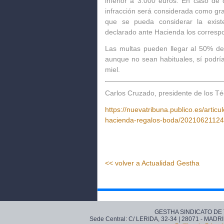
inferior a 3.000 euros.
En caso de q
infracción será considerada como gr
que se pueda considerar la exist
declarado ante Hacienda los correspo
Las multas pueden llegar al 50% de 
aunque no sean habituales, sí podr
miel.
Carlos Cruzado, presidente de los T
https://nuevatribuna.publico.es/artic
hacienda-regalos-boda/2021062112
<< volver a Actualidad Gestha
GESTHA SINDICATO DE
Sede Central: C/ LERIDA, 32-34 | 28071 - MADRI