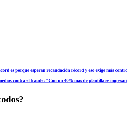
écord es porque esperan recaudación récord y eso exige más contr
e medios contra el fraude: "Con un 40% más de plantilla se ingresar
todos?