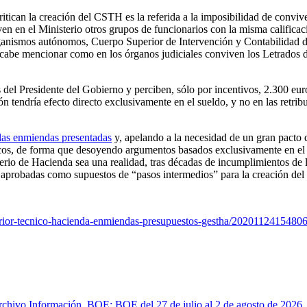
itican la creación del
CSTH
es la referida a la imposibilidad de convi
viven en el Ministerio otros grupos de funcionarios con la misma calific
anismos autónomos, Cuerpo Superior de Intervención y Contabilidad de 
abe mencionar como en los órganos judiciales conviven los Letrados de 
as del Presidente del Gobierno y perciben, sólo por incentivos, 2.300 e
ión tendría efecto directo exclusivamente en el sueldo, y no en las ret
las enmiendas presentadas
y, apelando a la necesidad de un gran pacto d
cos, de forma que desoyendo argumentos basados exclusivamente en el 
sterio de Hacienda
sea una realidad, tras décadas de incumplimientos de 
 aprobadas como supuestos de “pasos intermedios” para la creación de
uperior-tecnico-hacienda-enmiendas-presupuestos-gestha/202011241548