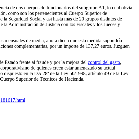
vencia de dos cuerpos de funcionarios del subgrupo A1, lo cual obvia
ación, como son los pertenecientes al Cuerpo Superior de
la Seguridad Social y así hasta más de 20 grupos distintos de
la Administración de Justicia con los Fiscales y los Jueces y
uros mensuales de media, ahora dicen que esta medida supondría
ribuciones complementarias, por un importe de 137,27 euros. Juzguen
e Estado frente al fraude y por la mejora del
control del gasto
,
corporativismo de quienes creen estar amenazado su actual
lo dispuesto en la DA 28ª de la Ley 50/1998, artículo 49 de la Ley
l Cuerpo Superior de Técnicos de Hacienda.
06181617.html