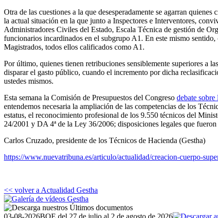
Otra de las cuestiones a la que desesperadamente se agarran quienes cr
la actual situación en la que junto a Inspectores e Interventores, con
Administradores Civiles del Estado, Escala Técnica de gestión de Org
funcionarios incardinados en el subgrupo A1. En este mismo sentido, c
Magistrados, todos ellos calificados como A1.
Por último, quienes tienen retribuciones sensiblemente superiores a l
disparar el gasto público, cuando el incremento por dicha reclasificac
ustedes mismos.
Esta semana la Comisión de Presupuestos del Congreso
debate sobre 
entendemos necesaria la ampliación de las competencias de los Técni
estatus, el
reconocimiento profesional de los 9.550 técnicos del Mini
24/2001 y DA 4ª de la Ley 36/2006; disposiciones legales que fueron
Carlos Cruzado, presidente de los Técnicos de Hacienda (Gestha)
https://www.nuevatribuna.es/articulo/actualidad/creacion-cuerpo-s
<< volver a Actualidad Gestha
03-08-2026
BOE del 27 de julio al 2 de agosto de 2026