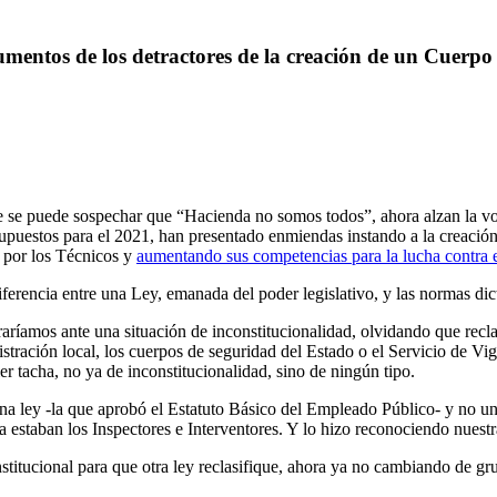
rgumentos de los detractores de la creación de un Cuerp
 se puede sospechar que “Hacienda no somos todos”, ahora alzan la voz
puestos para el 2021
, han presentado enmiendas instando a la creació
o por los Técnicos y
aumentando sus competencias para la lucha contra e
iferencia entre una Ley, emanada del poder legislativo, y las normas dic
aríamos ante una situación de inconstitucionalidad, olvidando que recl
stración local, los cuerpos de seguridad del Estado o el Servicio de Vi
uier tacha, no ya de inconstitucionalidad, sino de ningún tipo.
na ley -la que aprobó el Estatuto Básico del Empleado Público- y no una 
staban los Inspectores e Interventores. Y lo hizo reconociendo nuestra 
titucional para que otra ley reclasifique, ahora ya no cambiando de g