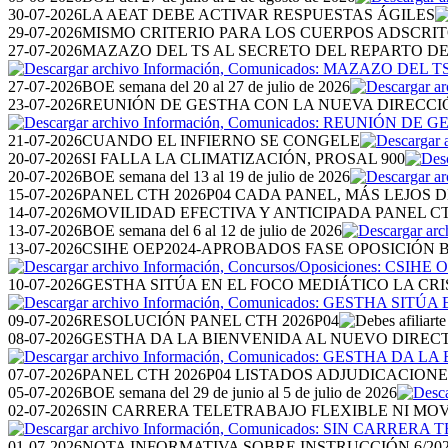
30-07-2026
LA AEAT DEBE ACTIVAR RESPUESTAS ÁGILES
29-07-2026
MISMO CRITERIO PARA LOS CUERPOS ADSCRI
27-07-2026
MAZAZO DEL TS AL SECRETO DEL REPARTO D
27-07-2026
BOE semana del 20 al 27 de julio de 2026
23-07-2026
REUNIÓN DE GESTHA CON LA NUEVA DIRECCI
21-07-2026
CUANDO EL INFIERNO SE CONGELE
20-07-2026
SI FALLA LA CLIMATIZACIÓN, PROSAL 900
20-07-2026
BOE semana del 13 al 19 de julio de 2026
15-07-2026
PANEL CTH 2026P04 CADA PANEL, MÁS LEJOS D
14-07-2026
MOVILIDAD EFECTIVA Y ANTICIPADA PANEL CT
13-07-2026
BOE semana del 6 al 12 de julio de 2026
13-07-2026
CSIHE OEP2024-APROBADOS FASE OPOSICIÓN BO
10-07-2026
GESTHA SITÚA EN EL FOCO MEDIÁTICO LA CRI
09-07-2026
RESOLUCIÓN PANEL CTH 2026P04
08-07-2026
GESTHA DA LA BIENVENIDA AL NUEVO DIRE
07-07-2026
PANEL CTH 2026P04 LISTADOS ADJUDICACIONE
05-07-2026
BOE semana del 29 de junio al 5 de julio de 2026
02-07-2026
SIN CARRERA TELETRABAJO FLEXIBLE NI MO
01-07-2026
NOTA INFORMATIVA SOBRE INSTRUCCIÓN 6/20