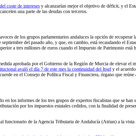
el coste de intereses
y alcanzarían mejor el objetivo de déficit, y el E
cancelen una parte de las deudas con terceros.
tavoces de los grupos parlamentarios andaluces la opción de recuperar 
e septiembre del pasado año, y que, en cambio,
está recaudando el Esta
perior a tres millones de euros cuando el Impuesto de Patrimonio está 
 medida aprobada por el Gobierno de la Región de
Murcia de elevar el m
itucional avaló el día 7 de este mes la continuidad del Itsgf
y el acuerdo
acuerde en el Consejo de Política Fiscal y Financiera, órgano que reú
o en los informes de los tres grupos de expertos fiscalistas que se h
ción por los impuestos estatales cedidos, con la finalidad de preserv
al funcionario
de la Agencia Tributaria de Andalucía (Atrian) a la vis