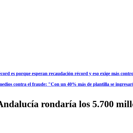
écord es porque esperan recaudación récord y eso exige más contr
e medios contra el fraude: "Con un 40% más de plantilla se ingresar
ndalucía rondaría los 5.700 millo