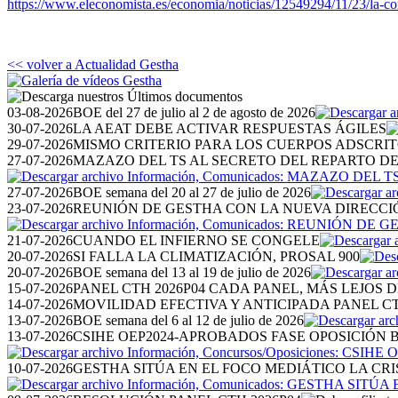
https://www.eleconomista.es/economia/noticias/12549294/11/23/la-co
<< volver a Actualidad Gestha
03-08-2026
BOE del 27 de julio al 2 de agosto de 2026
30-07-2026
LA AEAT DEBE ACTIVAR RESPUESTAS ÁGILES
29-07-2026
MISMO CRITERIO PARA LOS CUERPOS ADSCRI
27-07-2026
MAZAZO DEL TS AL SECRETO DEL REPARTO D
27-07-2026
BOE semana del 20 al 27 de julio de 2026
23-07-2026
REUNIÓN DE GESTHA CON LA NUEVA DIRECCI
21-07-2026
CUANDO EL INFIERNO SE CONGELE
20-07-2026
SI FALLA LA CLIMATIZACIÓN, PROSAL 900
20-07-2026
BOE semana del 13 al 19 de julio de 2026
15-07-2026
PANEL CTH 2026P04 CADA PANEL, MÁS LEJOS D
14-07-2026
MOVILIDAD EFECTIVA Y ANTICIPADA PANEL CT
13-07-2026
BOE semana del 6 al 12 de julio de 2026
13-07-2026
CSIHE OEP2024-APROBADOS FASE OPOSICIÓN BO
10-07-2026
GESTHA SITÚA EN EL FOCO MEDIÁTICO LA CRI