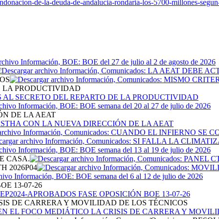
ndonacion-de-la-deuda-de-andalucia-rondaria-los-5700-millones-segun-
TOS
E LA PRODUCTIVIDAD
ÓN DE LA AEAT
E CASA.
H 2026P04
E 13-07-26
SIS DE CARRERA Y MOVILIDAD DE LOS TÉCNICOS