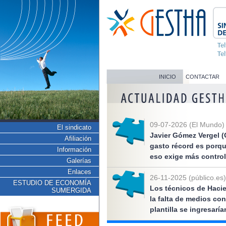
INICIO
CONTACTAR
09-07-2026 (El Mundo)
El sindicato
Javier Gómez Vergel (
Afiliación
gasto récord es porq
Información
eso exige más control
Galerías
Enlaces
26-11-2025 (público.es)
ESTUDIO DE ECONOMÍA
Los técnicos de Hacie
SUMERGIDA
la falta de medios co
plantilla se ingresarí