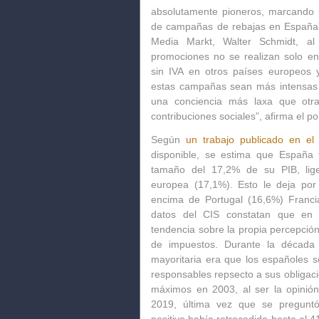
absolutamente pioneros
, marcando 
de campañas de rebajas en España”,
Media Markt, Walter Schmidt, al d
promociones no se realizan solo e
sin IVA en otros países europeos y
estas campañas sean más intensas e
una conciencia más laxa
que otra
contribuciones sociales”, afirma el p
Según
un trabajo publicado en el
disponible, se estima que España
tamaño del 17,2% de su PIB, lig
europea (17,1%). Esto le deja por 
encima de Portugal (16,6%) Franci
datos del CIS constatan que en
tendencia sobre la propia percepció
de impuestos. Durante la década 
mayoritaria era que los españoles s
responsables repsecto a sus obligaci
máximos en 2003, al ser la opinió
2019, última vez que se preguntó