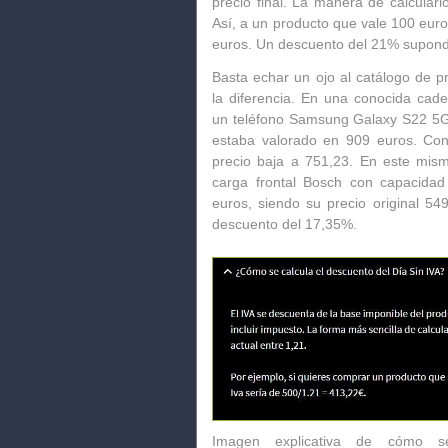
precio final. La manera de calcularlo 
Así, a un producto que vale 100 euro
euros. Un descuento del 21% supondr
Basta echar un ojo al catálogo de p
la diferencia. En una conocida cad
un teléfono Samsung Galaxy S22 
estaba valorado en 909 euros. Con 
precio baja a 751,23. En este mism
carga frontal Bosch con capacida
euros, siendo su precio original 54
descuento del 17,35%.
Imagen explicativa de cómo s