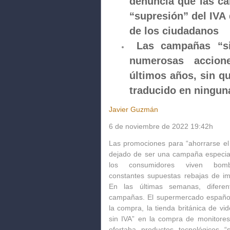
denuncia que las c
“supresión” del IVA 
de los ciudadanos
Las campañas “si
numerosas accione
últimos años, sin 
traducido en ningun
Javier Guzmán
6 de noviembre de 2022
19:42h
Las promociones para “ahorrarse el 
dejado de ser una campaña especial
los consumidores viven bo
constantes
supuestas rebajas de i
En las últimas semanas, difere
campañas. El supermercado español
la compra, la tienda británica de 
sin IVA” en la compra de monitore
ofertaba productos tecnológicos “