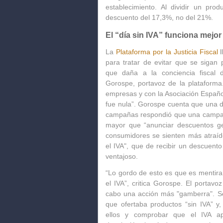
establecimiento. Al dividir un pro
descuento del 17,3%, no del 21%.
El “día sin IVA” funciona mejo
La
Plataforma por la Justicia Fiscal
l
para tratar de evitar que se sigan
que daña a la conciencia fiscal d
Gorospe, portavoz de la plataforma
empresas y con la Asociación Españo
fue nula”. Gorospe cuenta que una 
campañas respondió que
una campañ
mayor que “anunciar descuentos g
consumidores se sienten más atraíd
el IVA", que de recibir un descuent
ventajoso.
“
Lo gordo de esto es que es mentira
el IVA”, critica Gorospe. El portavo
cabo una acción más "gamberra". Se
que ofertaba productos “sin IVA” y
ellos y comprobar que el IVA apa