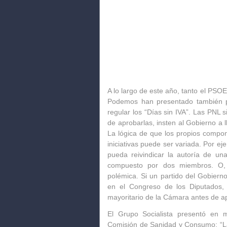
A lo largo de este año, tanto el PSO
Podemos
han presentado también p
regular los “Días sin IVA”. Las PNL 
de aprobarlas, insten al Gobierno a 
La lógica de que los propios compo
iniciativas puede ser variada. Por ej
pueda reivindicar la autoría de un
compuesto por dos miembros. O, 
polémica. Si un partido del Gobier
en el Congreso de los Diputados,
mayoritario de la Cámara antes de a
El Grupo Socialista presentó en 
Comisión de Sanidad y Consumo: “Las 