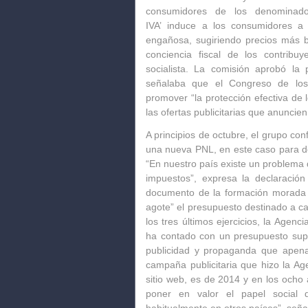
consumidores de los denominado
IVA’
induce a los consumidores a 
engañosa
, sugiriendo precios más 
conciencia fiscal de los contribuye
socialista. La comisión aprobó la pr
señalaba que el Congreso de los
promover “la protección efectiva de 
las ofertas publicitarias que anuncie
A principios de octubre, el grupo c
una nueva PNL, en este caso para de
“
En nuestro país existe un problema 
impuestos
”, expresa la declaración 
documento de la formación morada cr
agote” el presupuesto destinado a c
los tres últimos ejercicios, la Agenci
ha contado con un presupuesto supe
publicidad y propaganda
que apena
campaña publicitaria que hizo la Ag
sitio web, es de 2014 y en los ocho 
poner en valor el papel social