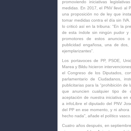
promoviendo iniciativas legislati
medidas. En 2017, el PNV llevó al 
una proposición no de ley que inst
tomar medidas contra el día sin IVA.
lo criticó así en la tribuna: “En la 
de esta índole sin ningún pudor y c
promotores de estos anuncios 
publicidad engañosa, una de dos,
ejemplarizantes
”.
Los portavoces de PP, PSOE, Un
Marea y Bildu hicieron intervencione
el Congreso de los Diputados, con
parlamentario de Ciudadanos, inst
publicitarias para la “
prohibición de 
que anuncien cualquier tipo de 
aceptación de nuestra iniciativa en
a
infoLibre
el diputado del PNV Jose
del PP en ese momento, y ni ahora
hecho nada", añade el político vasco
Cuatro años después, en septiembre