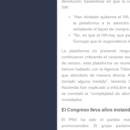
devolución, basándose en que la c
IVA”.
“Han olvidado quitarme el IVA
la plataforma a la atención
señalando el tiquet de compra.
“
No, es que el IVA hay que pa
Gorospe que le respondieron l
La plataforma no presentó ningu
continuaron criticando el carácter 
de verano, esta plataforma se reuni
hemos hablado con la Agencia Tribu
que abordarlo de manera directa
tomado alguna medida
”, lamenta 
Hacienda han explicado a
infoLibre
q
se constató la "complejidad de abor
novedades.
El Congreso lleva años instan
El PNV ha sido el partido más
promocionales. El grupo parlam