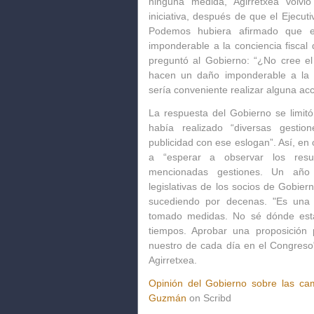
ninguna medida, Agirretxea volvi
iniciativa, después de que el Ejecu
Podemos hubiera afirmado que 
imponderable a la conciencia fiscal 
preguntó al Gobierno: “¿No cree el
hacen un daño imponderable a la co
sería conveniente realizar alguna acci
La respuesta del Gobierno se limitó
había realizado “
diversas gestio
publicidad con ese eslogan”. Así, en
a “
esperar a observar los resu
mencionadas gestiones. Un año d
legislativas de los socios de Gobier
sucediendo por decenas. "
Es una 
tomado medidas
. No sé dónde est
tiempos. Aprobar una proposición 
nuestro de cada día en el Congreso
Agirretxea.
Opinión del Gobierno sobre las ca
Guzmán
on Scribd