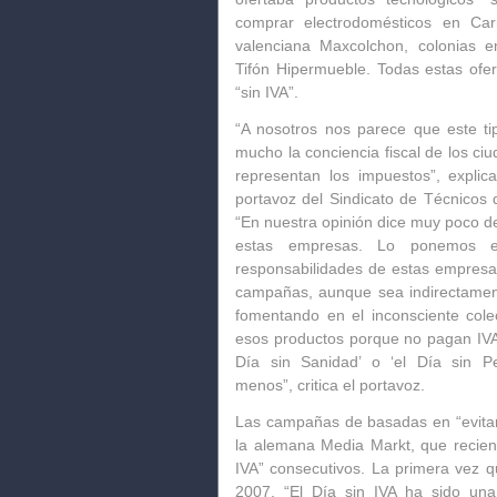
comprar electrodomésticos en Car
valenciana Maxcolchon, colonias 
Tifón Hipermueble.
Todas estas ofer
“sin IVA”.
“A nosotros nos parece que este ti
mucho la conciencia fiscal de los ci
representan los impuestos”, expli
portavoz del Sindicato de Técnicos 
“En nuestra opinión dice muy poco de
estas empresas. Lo ponemos e
responsabilidades de estas empresas 
campañas, aunque sea indirectament
fomentando en el inconsciente col
esos productos porque no pagan IV
Día sin Sanidad’ o ‘el Día sin P
menos
”, critica el portavoz.
Las campañas de basadas en “evitar
la alemana Media Markt, que recien
IVA” consecutivos. La primera vez q
2007. “El Día sin IVA ha sido u