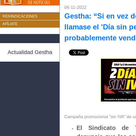
06-11-2022
Gestha: “Si en vez de
REIVINDICACIONES
AFÍLIATE
llamase el 'Día sin p
probablemente vend
Actualidad Gestha
Campaña promocional "sin IVA" de un
El Sindicato de 