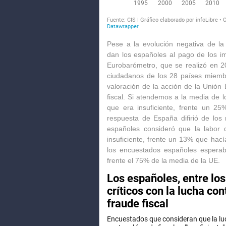
Pese a la evolución negativa de la
dan los españoles al pago de los i
Eurobarómetro, que se realizó en 2
ciudadanos de los 28 países miemb
valoración de la acción de la Unión 
fiscal. Si atendemos a la media de 
que era insuficiente, frente un 25
respuesta de España difirió de los
españoles consideró que la labor d
insuficiente
, frente un 13% que hací
los encuestados españoles esperab
frente el 75% de la media de la UE.