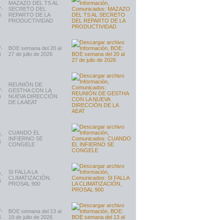
MAZAZO DEL TS AL
7-
SECRETO DEL
6
REPARTO DE LA
PRODUCTIVIDAD
7-
BOE semana del 20 al
6
27 de julio de 2026
REUNIÓN DE
7-
GESTHA CON LA
6
NUEVA DIRECCIÓN
DE LA AEAT
CUANDO EL
7-
INFIERNO SE
6
CONGELE
SI FALLA LA
7-
CLIMATIZACIÓN,
6
PROSAL 900
7-
BOE semana del 13 al
6
19 de julio de 2026