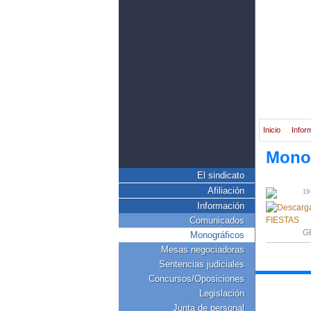
Inicio
Infor
Mono
El sindicato
Afiliación
19
Información
Comunicados
G
Monográficos
Mesas negociadoras
Sentencias judiciales
Concursos/Oposiciones
Legislación
Junta de personal