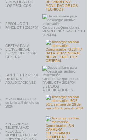
Y MOVILIDAD DE
LOS TÉCNICOS
7-
RESOLUCIÓN
6
PANEL CTH 2026P04
GESTHA DA LA
7-
BIENVENIDA AL
6
NUEVO DIRECTOR
GENERAL
PANEL CTH 2026P04
7-
LISTADOS
6
ADJUDICACIONES
BOE semana del 29
7-
de junio al 5 de julio de
6
2026
SIN CARRERA
TELETRABAJO
7-
FLEXIBLE NI
6
MOVILIDAD NO HAY
PREVENCIÓN REAL