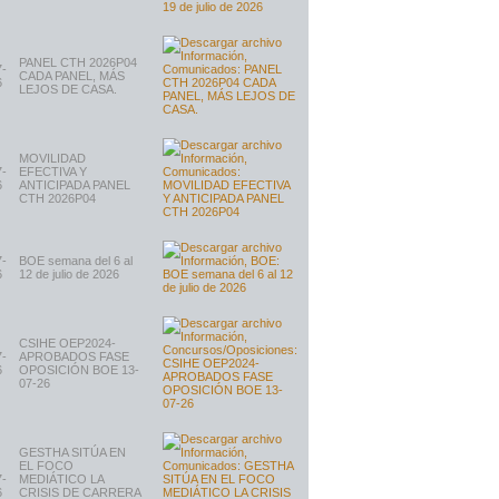
PANEL CTH 2026P04
7-
CADA PANEL, MÁS
6
LEJOS DE CASA.
MOVILIDAD
7-
EFECTIVA Y
6
ANTICIPADA PANEL
CTH 2026P04
7-
BOE semana del 6 al
6
12 de julio de 2026
CSIHE OEP2024-
7-
APROBADOS FASE
6
OPOSICIÓN BOE 13-
07-26
GESTHA SITÚA EN
EL FOCO
7-
MEDIÁTICO LA
6
CRISIS DE CARRERA