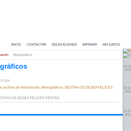
INICIO
CONTACTAR
DELEGACIONES
IMPRIMIR
MIS DATOS
mación
Monográficos
gráficos
03-0
202
-12-2024
30-0
202
ESTHA OS DESEA FELICES FIESTAS
29-0
202