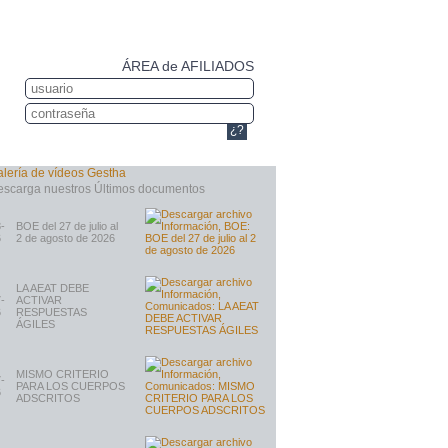
ÁREA de AFILIADOS
¿?
-
BOE del 27 de julio al
6
2 de agosto de 2026
LA AEAT DEBE
-
ACTIVAR
6
RESPUESTAS
ÁGILES
MISMO CRITERIO
-
PARA LOS CUERPOS
6
ADSCRITOS