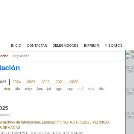
INICIO
CONTACTAR
DELEGACIONES
IMPRIMIR
MIS DATOS
mación
Legislación
lación
03-08
202
025
2024
2023
2022
2021
2020
mar.
abr.
may.
jun.
jul.
ago.
sep.
oct.
nov.
dic.
30-07
202
025
29-07
-06-2025
202
OTA DTJ 5/2025 PERMISO PARENTAL 8 SEMANAS