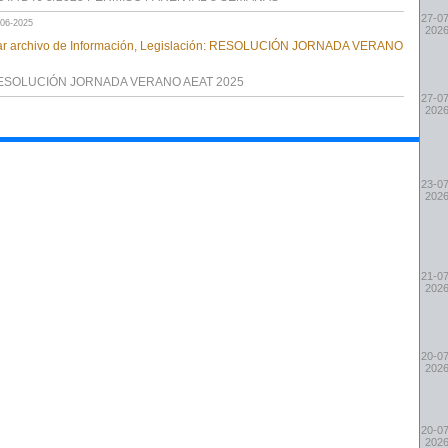
27-07
-06-2025
202
ESOLUCIÓN JORNADA VERANO AEAT 2025
27-07
202
23-07
202
21-07
202
20-07
202
20-07
202