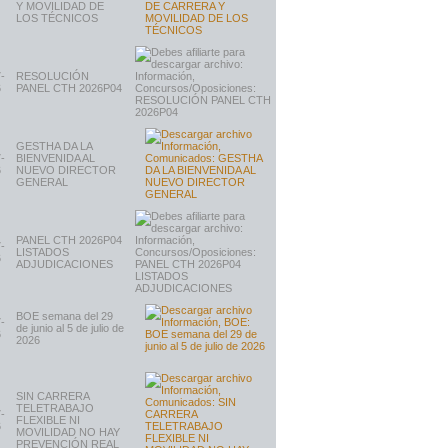
Y MOVILIDAD DE
LOS TÉCNICOS
-
RESOLUCIÓN
6
PANEL CTH 2026P04
GESTHA DA LA
-
BIENVENIDA AL
6
NUEVO DIRECTOR
GENERAL
PANEL CTH 2026P04
-
LISTADOS
6
ADJUDICACIONES
BOE semana del 29
-
de junio al 5 de julio de
6
2026
SIN CARRERA
TELETRABAJO
-
FLEXIBLE NI
6
MOVILIDAD NO HAY
PREVENCIÓN REAL