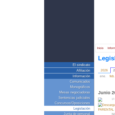
Inicio
Infor
Legis
El sindicato
Afiliación
2026
2
Información
ene.
feb.
Comunicados
Monográficos
Junio 2
Mesas negociadoras
Sentencias judiciales
17
Concursos/Oposiciones
Legislación
Junta de personal
N