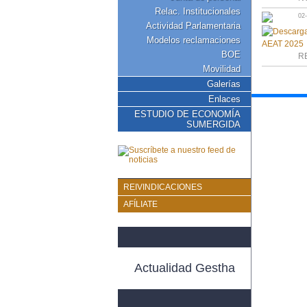
Relac. Institucionales
02
Actividad Parlamentaria
Modelos reclamaciones
BOE
R
Movilidad
Galerías
Enlaces
ESTUDIO DE ECONOMÍA
SUMERGIDA
REIVINDICACIONES
AFÍLIATE
Actualidad Gestha