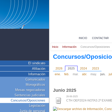
INICIO
CONTACTAR
Inicio
Información
Concursos/Oposiciones
Concursos/Oposici
El sindicato
Afiliación
2026
2025
2024
2023
Información
ene.
feb.
mar.
abr.
may.
jun.
jul
Comunicados
Monográficos
Junio 2025
Mesas negociadoras
Sentencias judiciales
26-06-2025
Concursos/Oposiciones
CTH OEP2024-NOTAS 2º EXAM
Legislación
Junta de personal