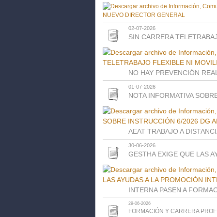
02-07-2026
SIN CARRERA TELETRABAJ
NO HAY PREVENCIÓN REA
01-07-2026
NOTA INFORMATIVA SOBRE
AEAT TRABAJO A DISTANC
30-06-2026
GESTHA EXIGE QUE LAS A
INTERNA PASEN A FORMA
29-06-2026
FORMACIÓN Y CARRERA PROF