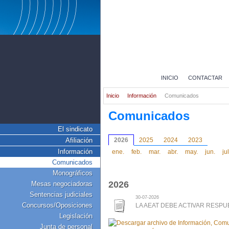
INICIO
CONTACTAR
Inicio
Información
Comunicados
Comunicados
El sindicato
Afiliación
2026
2025
2024
2023
Información
ene.
feb.
mar.
abr.
may.
jun.
jul
Comunicados
Monográficos
2026
Mesas negociadoras
Sentencias judiciales
30-07-2026
Concursos/Oposiciones
LA AEAT DEBE ACTIVAR RESPU
Legislación
Junta de personal