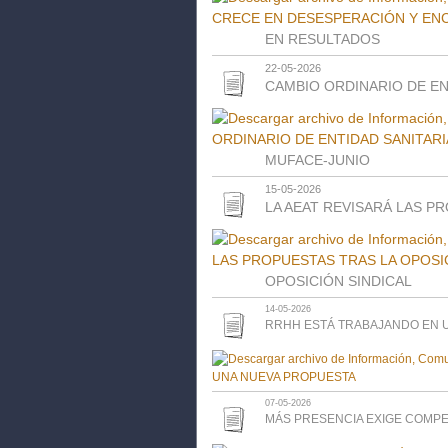
EN RESULTADOS
22-05-2026
CAMBIO ORDINARIO DE EN
MUFACE-JUNIO
15-05-2026
LA AEAT REVISARÁ LAS P
OPOSICIÓN SINDICAL
14-05-2026
RRHH ESTÁ TRABAJANDO EN 
07-05-2026
MÁS PRESENCIA EXIGE COMP