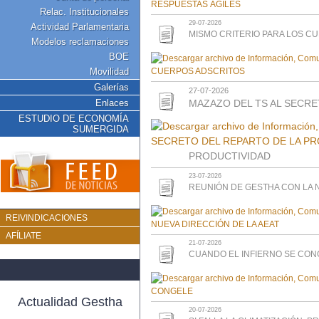
Relac. Institucionales
29-07-2026
Actividad Parlamentaria
MISMO CRITERIO PARA LOS C
Modelos reclamaciones
BOE
Movilidad
Galerías
27-07-2026
Enlaces
MAZAZO DEL TS AL SECRE
ESTUDIO DE ECONOMÍA
SUMERGIDA
PRODUCTIVIDAD
23-07-2026
REUNIÓN DE GESTHA CON LA N
REIVINDICACIONES
AFÍLIATE
21-07-2026
CUANDO EL INFIERNO SE CON
Actualidad Gestha
20-07-2026