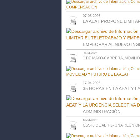
07-05-2026
LA AEAT PROPONE LIMITA
EMPEORAR AL NUEVO IN
30-04-2026
1 DE MAYO-CARRERA, MOVILID
17-04-2026
35 HORAS EN LA AEAT Y L
ADMINISTRACIÓN
16-04-2026
CSSI 8 DE ABRIL- UNA REUNIÓ