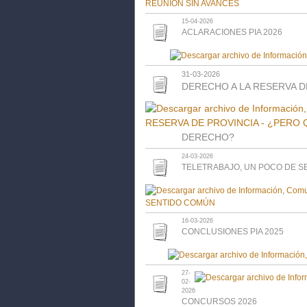
15-04-2026
ACLARACIONES PIA 2026
31-03-2026
DERECHO A LA RESERVA D
DERECHO?
24-03-2026
TELETRABAJO, UN POCO DE 
16-03-2026
CONCLUSIONES PIA 2025
27-
02-
2026
CONCURSOS 2026