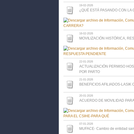
19-02-2026
¿QUÉ ESTÁ PASANDO CON LA
16-02-2026
MOVILIZACIÓN HISTÓRICA, RE
22-01-2026
ACTUALIZACIÓN PERMISO HOSP
POR PARTO
21-01-2026
BENEFICIOS AFILIADOS-LASIK
20-01-2026
ACUERDO DE MOVILIDAD PARA
07-01-2026
MUFACE- Cambio de entidad sani