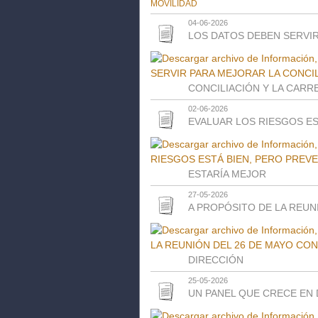
04-06-2026
LOS DATOS DEBEN SERVIR
CONCILIACIÓN Y LA CARR
02-06-2026
EVALUAR LOS RIESGOS ES
ESTARÍA MEJOR
27-05-2026
A PROPÓSITO DE LA REUN
DIRECCIÓN
25-05-2026
UN PANEL QUE CRECE EN