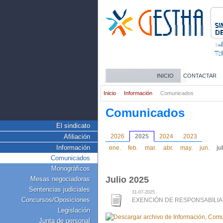
INICIO
CONTACTAR
Inicio
Información
Comunicados
Comunicados
El sindicato
Afiliación
2026
2025
2024
2023
Información
ene.
feb.
mar.
abr.
may.
jun.
jul
Comunicados
Monográficos
Julio 2025
Mesas negociadoras
Sentencias judiciales
31-07-2025
Concursos/Oposiciones
EXENCIÓN DE RESPONSABILIA
Legislación
Junta de personal