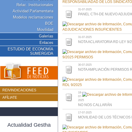
Relac. Institucionales
31-07-2025
Actividad Parlamentaria
PANEL CTH-DE NUEVO ADJUDI
Modelos reclamaciones
BOE
Movilidad
Galerías
31-07-2025
NOTA ACLARATORIA RD LEY 9/
Enlaces
ESTUDIO DE ECONOMÍA
SUMERGIDA
30-07-2025
NOTA AMPLIACIÓN PERMISOS R
REIVINDICACIONES
18-
07-
AFÍLIATE
2025
NO NOS CALLARÁN
17-07-2025
MOVILIDAD DE LOS TÉCNICOS
Actualidad Gestha