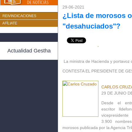
29-06-2021
¿Lista de morosos o
REIVINDICACIONES
AFÍLIATE
"desahuciados"?
Actualidad Gestha
La ministra de Hacienda y portavoz 
CONTESTA EL PRESIDENTE DE G
CARLOS CRUZ
29 DE JUNIO DE
Desde el ent
escritor
Ildefon
vicepresident
3.900 nombre
morosos
publicada por la Agencia Tri