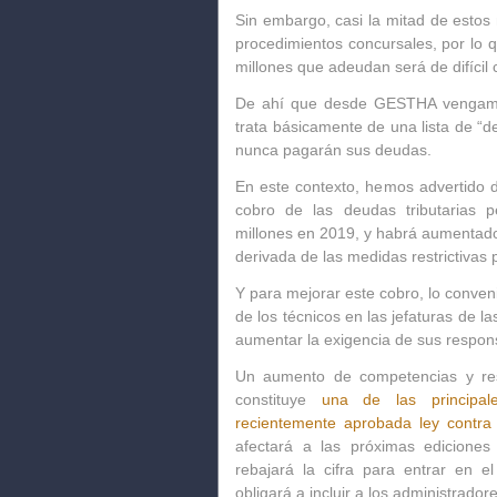
Sin embargo, casi la mitad de esto
procedimientos concursales, por lo 
millones que adeudan será de difícil 
De ahí que desde GESTHA vengamo
trata básicamente de una lista de “
nunca pagarán sus deudas.
En este contexto, hemos advertido de
cobro de las deudas tributarias 
millones en 2019
, y habrá aumentado
derivada de las medidas restrictivas
Y para mejorar este cobro, lo conven
de los técnicos en las jefaturas de 
aumentar la exigencia de sus respon
Un aumento de competencias y res
constituye
una de las principal
recientemente aprobada ley contra e
afectará a las próximas ediciones
rebajará la cifra para entrar en e
obligará a incluir a los administrad