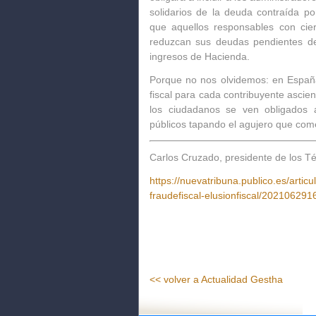
solidarios de la deuda contraída po
que aquellos responsables con cie
reduzcan sus deudas pendientes de
ingresos de Hacienda.
Porque no nos olvidemos:
en España
fiscal para cada contribuyente asci
los ciudadanos se ven obligados 
públicos tapando el agujero que com
Carlos Cruzado, presidente de los T
https://nuevatribuna.publico.es/artic
fraudefiscal-elusionfiscal/20210629
<< volver a Actualidad Gestha