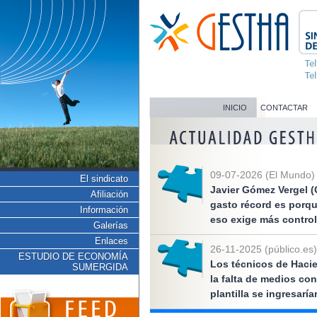
INICIO
CONTACTAR
09-07-2026 (El Mundo)
El sindicato
Javier Gómez Vergel (
Afiliación
gasto récord es porq
Información
eso exige más control
Galerías
Enlaces
26-11-2025 (público.es)
ESTUDIO DE ECONOMÍA
Los técnicos de Hacie
SUMERGIDA
la falta de medios co
plantilla se ingresarí