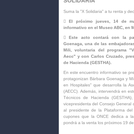
SOLIDARIA"
Suma la "X Solidaria" a tu renta y decl

El próximo jueves, 14 de m
informativo en el Museo ABC, en Ma

Este acto contará con la par
Goenaga, una de las embajadoras
Mili, voluntaria del programa "
Aecc" y con Carlos Cruzado, pres
de Hacienda (GESTHA).
En este encuentro informativo se pr
protagonizan Bárbara Goenaga y Mili
en Hospitales" que desarrolla la A
(AECC). Además, intervendrá en este
Técnicos de Hacienda (GESTHA), C
vicepresidenta del Consejo General 
al presidente de la Plataforma del
cupones que la ONCE dedica a la c
pondrá a la venta los próximos 19 de