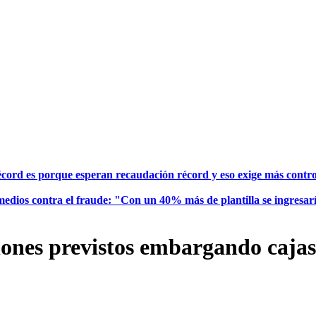
écord es porque esperan recaudación récord y eso exige más contr
e medios contra el fraude: "Con un 40% más de plantilla se ingresar
lones previstos embargando cajas