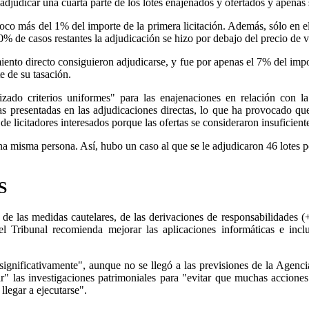
 adjudicar una cuarta parte de los lotes enajenados y ofertados y apenas
oco más del 1% del importe de la primera licitación. Además, sólo en e
% de casos restantes la adjudicación se hizo por debajo del precio de v
nto directo consiguieron adjudicarse, y fue por apenas el 7% del impor
e de su tasación.
ado criterios uniformes" para las enajenaciones en relación con la 
as presentadas en las adjudicaciones directas, lo que ha provocado qu
e licitadores interesados porque las ofertas se consideraron insuficient
misma persona. Así, hubo un caso al que se le adjudicaron 46 lotes po
S
e las medidas cautelares, de las derivaciones de responsabilidades (
 Tribunal recomienda mejorar las aplicaciones informáticas e inclu
ignificativamente", aunque no se llegó a las previsiones de la Agenci
ar" las investigaciones patrimoniales para "evitar que muchas accione
llegar a ejecutarse".