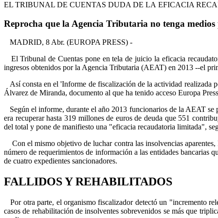
EL TRIBUNAL DE CUENTAS DUDA DE LA EFICACIA REC
Reprocha que la Agencia Tributaria no tenga medios pa
MADRID, 8 Abr. (EUROPA PRESS) -
El Tribunal de Cuentas pone en tela de juicio la eficacia recaudato
ingresos obtenidos por la Agencia Tributaria (AEAT) en 2013 --el prim
Así consta en el 'Informe de fiscalización de la actividad realizada 
Álvarez de Miranda, documento al que ha tenido acceso Europa Press
Según el informe, durante el año 2013 funcionarios de la AEAT se pe
era recuperar hasta 319 millones de euros de deuda que 551 contribuy
del total y pone de manifiesto una "eficacia recaudatoria limitada", se
Con el mismo objetivo de luchar contra las insolvencias aparentes, l
número de requerimientos de información a las entidades bancarias que
de cuatro expedientes sancionadores.
FALLIDOS Y REHABILITADOS
Por otra parte, el organismo fiscalizador detectó un "incremento rel
casos de rehabilitación de insolventes sobrevenidos se más que tripli