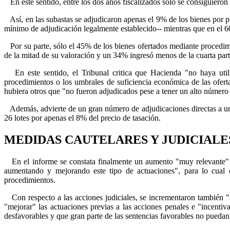
En este sentido, entre los dos años fiscalizados sólo se consiguieron
Así, en las subastas se adjudicaron apenas el 9% de los bienes por p
mínimo de adjudicación legalmente establecido-- mientras que en el 60
Por su parte, sólo el 45% de los bienes ofertados mediante procedimie
de la mitad de su valoración y un 34% ingresó menos de la cuarta part
En este sentido, el Tribunal critica que Hacienda "no haya utiliz
procedimientos o los umbrales de suficiencia económica de las ofert
hubiera otros que "no fueron adjudicados pese a tener un alto número d
Además, advierte de un gran número de adjudicaciones directas a una 
26 lotes por apenas el 8% del precio de tasación.
MEDIDAS CAUTELARES Y JUDICIALE
En el informe se constata finalmente un aumento "muy relevante" d
aumentando y mejorando este tipo de actuaciones", para lo cual el
procedimientos.
Con respecto a las acciones judiciales, se incrementaron también "s
"mejorar" las actuaciones previas a las acciones penales e "incentiv
desfavorables y que gran parte de las sentencias favorables no puedan 