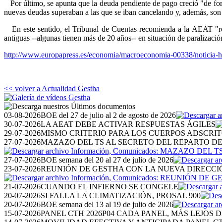
Por último, se apunta que la deuda pendiente de pago creció "de fo
nuevas deudas superaban a las que se iban cancelando y, además, son
En este sentido, el Tribunal de Cuentas recomienda a la AEAT "ref
antiguas --algunas tienen más de 20 años-- en situación de paralizació
http://www.europapress.es/economia/macroeconomia-00338/noticia-h
<< volver a Actualidad Gestha
03-08-2026
BOE del 27 de julio al 2 de agosto de 2026
30-07-2026
LA AEAT DEBE ACTIVAR RESPUESTAS ÁGILES
29-07-2026
MISMO CRITERIO PARA LOS CUERPOS ADSCRI
27-07-2026
MAZAZO DEL TS AL SECRETO DEL REPARTO D
27-07-2026
BOE semana del 20 al 27 de julio de 2026
23-07-2026
REUNIÓN DE GESTHA CON LA NUEVA DIRECCI
21-07-2026
CUANDO EL INFIERNO SE CONGELE
20-07-2026
SI FALLA LA CLIMATIZACIÓN, PROSAL 900
20-07-2026
BOE semana del 13 al 19 de julio de 2026
15-07-2026
PANEL CTH 2026P04 CADA PANEL, MÁS LEJOS D