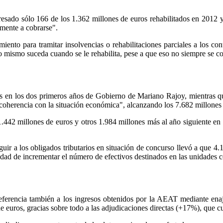
sado sólo 166 de los 1.362 millones de euros rehabilitados en 2012 y 
lmente a cobrarse".
iento para tramitar insolvencias o rehabilitaciones parciales a los con
 mismo suceda cuando se le rehabilita, pese a que eso no siempre se co
es en los dos primeros años de Gobierno de Mariano Rajoy, mientras q
coherencia con la situación económica", alcanzando los 7.682 millones 
442 millones de euros y otros 1.984 millones más al año siguiente en
ir a los obligados tributarios en situación de concurso llevó a que 4.
idad de incrementar el número de efectivos destinados en las unidades c
rencia también a los ingresos obtenidos por la AEAT mediante enajen
euros, gracias sobre todo a las adjudicaciones directas (+17%), que cu