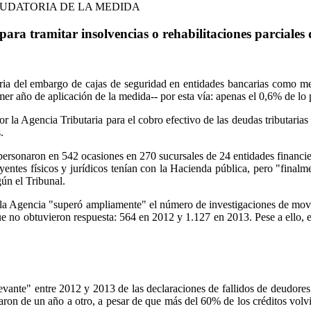
AUDATORIA DE LA MEDIDA
ra tramitar insolvencias o rehabilitaciones parciales 
ria del embargo de cajas de seguridad en entidades bancarias como meca
er año de aplicación de la medida-- por esta vía: apenas el 0,6% de lo 
por la Agencia Tributaria para el cobro efectivo de las deudas tributari
.
rsonaron en 542 ocasiones en 270 sucursales de 24 entidades financier
entes físicos y jurídicos tenían con la Hacienda pública, pero "finalm
gún el Tribunal.
a Agencia "superó ampliamente" el número de investigaciones de movimie
 no obtuvieron respuesta: 564 en 2012 y 1.127 en 2013. Pese a ello, entr
evante" entre 2012 y 2013 de las declaraciones de fallidos de deudore
caron de un año a otro, a pesar de que más del 60% de los créditos vol