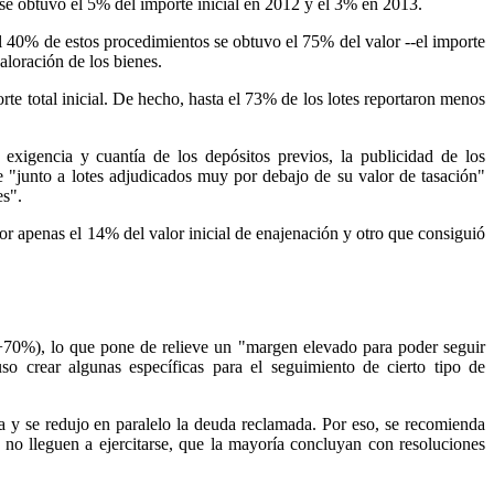
 se obtuvo el 5% del importe inicial en 2012 y el 3% en 2013.
l 40% de estos procedimientos se obtuvo el 75% del valor --el importe
aloración de los bienes.
te total inicial. De hecho, hasta el 73% de los lotes reportaron menos
exigencia y cuantía de los depósitos previos, la publicidad de los
e "junto a lotes adjudicados muy por debajo de su valor de tasación"
es".
r apenas el 14% del valor inicial de enajenación y otro que consiguió
+70%), lo que pone de relieve un "margen elevado para poder seguir
so crear algunas específicas para el seguimiento de cierto tipo de
a y se redujo en paralelo la deuda reclamada. Por eso, se recomienda
s no lleguen a ejercitarse, que la mayoría concluyan con resoluciones