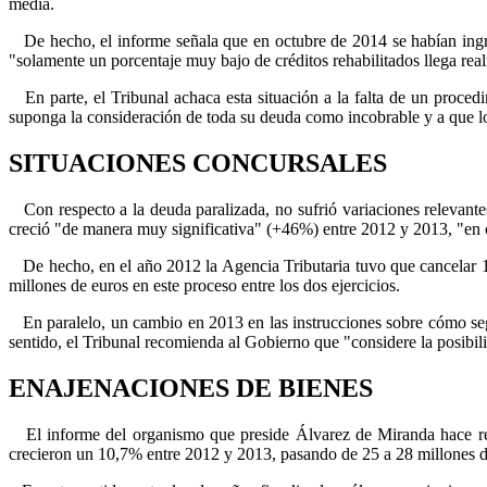
media.
De hecho, el informe señala que en octubre de 2014 se habían ingre
"solamente un porcentaje muy bajo de créditos rehabilitados llega rea
En parte, el Tribunal achaca esta situación a la falta de un procedim
suponga la consideración de toda su deuda como incobrable y a que lo
SITUACIONES CONCURSALES
Con respecto a la deuda paralizada, no sufrió variaciones relevant
creció "de manera muy significativa" (+46%) entre 2012 y 2013, "en 
De hecho, en el año 2012 la Agencia Tributaria tuvo que cancelar 1.
millones de euros en este proceso entre los dos ejercicios.
En paralelo, un cambio en 2013 en las instrucciones sobre cómo segu
sentido, el Tribunal recomienda al Gobierno que "considere la posibil
ENAJENACIONES DE BIENES
El informe del organismo que preside Álvarez de Miranda hace refe
crecieron un 10,7% entre 2012 y 2013, pasando de 25 a 28 millones de 