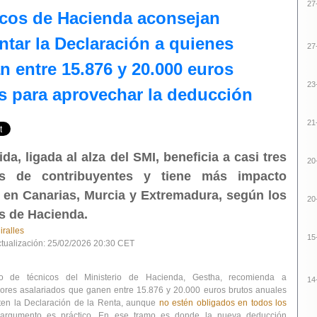
27
cos de Hacienda aconsejan
ntar la Declaración a quienes
27
n entre 15.876 y 20.000 euros
23
s para aprovechar la deducción
21
da, ligada al alza del SMI, beneficia a casi tres
20
es de contribuyentes y tiene más impacto
o en Canarias, Murcia y Extremadura, según los
20
s de Hacienda.
iralles
15
tualización: 25/02/2026 20:30 CET
to de técnicos del Ministerio de Hacienda, Gestha, recomienda a
14
ores asalariados que ganen entre 15.876 y 20.000 euros brutos anuales
en la Declaración de la Renta
, aunque
no estén obligados en todos los
argumento es práctico. En ese tramo es donde la nueva deducción