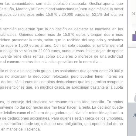
en las comunidades con más población ocupada. Gestha apunta que
Cataluña, Madrid y la Comunidad Valenciana reúnen algo más de la mitad
01
ariados con ingresos entre 15.876 y 20.000 euros, un 52,1% del total
en
o.
os también recuerdan que la obligación de declarar se mantiene en los
habituales. Quienes
cobren más de 15.876 euros y tengan dos o más
deben presentar la renta
, salvo que lo recibido del segundo y restantes
no supere 1.500 euros al año. Con un solo pagador, el umbral general
ar obligado se sitúa en 22.000 euros, aunque esos límites dejan de operar
ibuyente tiene otras rentas, como alquileres o ingresos de una actividad
o si concurren otras circunstancias previstas en la normativa.
ía el foco a un segundo grupo. Los asalariados que ganen entre 20.000 y
os no alcanzan la deducción reforzada, pero pueden tener interés en
a declaración si cuentan con otras deducciones que les permitan recuperar
as retenciones que, en muchos casos, se aproximan bastante a la cuota
ica, el consejo del sindicato se resume en una idea sencilla.
En rentas
conviene no dar por hecho que “no toca” hacer la renta
. La decisión puede
 detalles como el número de pagadores, el nivel de retención aplicado o
ia de deducciones adicionales. Para quienes están cerca de los umbrales,
a declaración puede ser, más que una obligación, una oportunidad de no
o en manos de Hacienda.