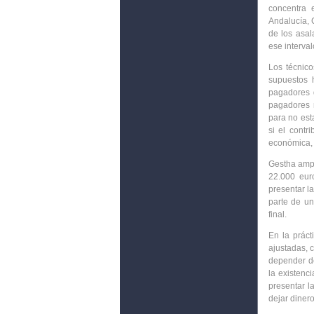
concentra 
Andalucía, 
de los
asal
ese interval
Los técnic
supuestos 
pagadores 
pagadores 
para no est
si el contr
económica, 
Gestha ampl
22.000 eur
presentar l
parte de un
final.
En la práct
ajustadas, 
depender de
la existenc
presentar l
dejar diner