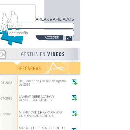
ÁREA de AFILIADOS
¿?
BOE del 27 de julio al 2 de agosto
-08-2026
de 2026
LA AEAT DEBE ACTIVAR
-07-2026
RESPUESTAS ÁGILES
MISMO CRITERIO PARA LOS
-07-2026
CUERPOS ADSCRITOS
MAZAZO DEL TS AL SECRETO