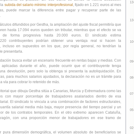
13
 la
subida del salario mínimo interprofesional
, fijado en 1.221 euros al mes
s, puede marcar la diferencia entre pagar y recuperar parte de las
.
13
lculos difundidos por Gestha, la ampliación del ajuste fiscal permitiría que
ren hasta 17.094 euros queden sin tributar, mientras que el efecto se va
o de forma progresiva hasta 20.000 euros. El sindicato estima
.220 contribuyentes podrían obtener una ventaja real si hacen la
10
, incluso en supuestos en los que, por regla general, no tendrían la
de presentarla.
ación busca evitar un escenario frecuente en rentas bajas y medias. Con
09
s aplicadas durante el año, puede ocurrir que el contribuyente tenga
na devolución, pero solo la obtenga si presenta la autoliquidación. En
ras, para muchos salarios ajustados,
la declaración no es un trámite para
08
la vía para cobrar lo retenido de más
.
itorial que dibuja Gestha sitúa a
Canarias, Murcia y Extremadura como las
07
s con mayor porcentaje de trabajadores asalariados dentro de esa
larial
. El sindicato lo vincula a una combinación de factores estructurales,
antía salarial media más baja, mayor presencia del tiempo parcial y un
05
or de los contratos temporales. En el otro extremo aparecen Cataluña,
ragón, con una proporción menor de trabajadores en ese tramo de
02
r pura dimensión demográfica, el volumen absoluto de beneficiarios se