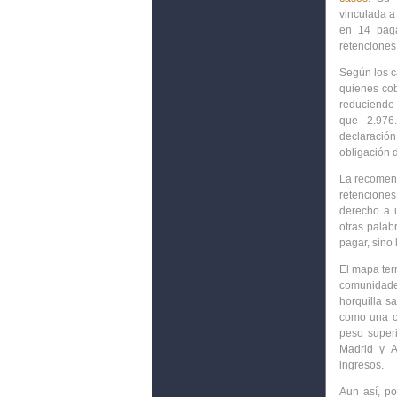
vinculada a
en 14 paga
retenciones
Según los cá
quienes cob
reduciend
que
2.976
declaración
obligación 
La recomend
retencione
derecho a u
otras palab
pagar, sino 
El mapa terr
comunidade
horquilla sa
como una cu
peso superi
Madrid y A
ingresos.
Aun así, po