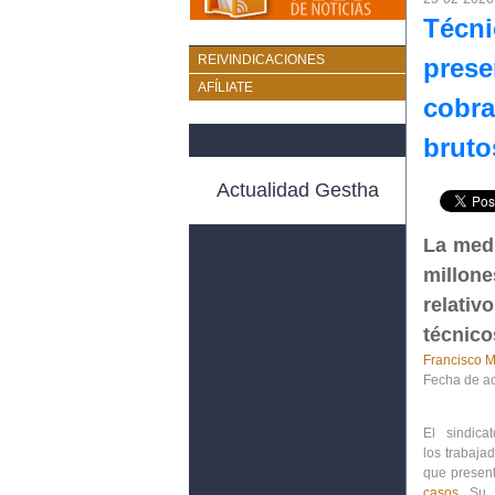
Técni
REIVINDICACIONES
prese
AFÍLIATE
cobra
bruto
Actualidad Gestha
La medi
millon
relativ
técnico
Francisco M
Fecha de ac
El sindica
los
trabajad
que present
casos
. Su 