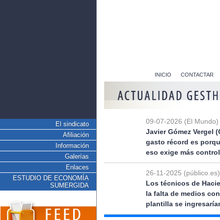
INICIO
CONTACTAR
09-07-2026 (El Mundo)
El sindicato
Javier Gómez Vergel (
Afiliación
gasto récord es porq
Información
eso exige más control
Galerías
Enlaces
26-11-2025 (público.es)
ESTUDIO DE ECONOMÍA
Los técnicos de Hacie
SUMERGIDA
la falta de medios co
plantilla se ingresarí