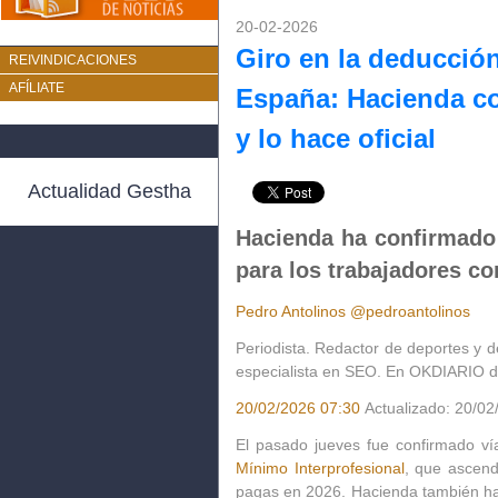
20-02-2026
Giro en la deducció
REIVINDICACIONES
AFÍLIATE
España: Hacienda c
y lo hace oficial
Actualidad Gestha
Hacienda ha confirmado 
para los trabajadores co
Pedro Antolinos
@pedroantolinos
Periodista. Redactor de deportes y 
especialista en SEO. En OKDIARIO 
20/02/2026 07:30
Actualizado: 20/02
El pasado jueves fue confirmado v
Mínimo Interprofesional
,
que ascende
pagas en 2026. Hacienda también h