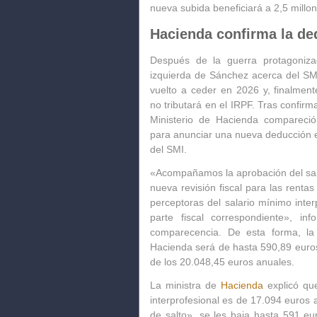
nueva subida beneficiará a 2,5 millo
Hacienda confirma la de
Después de la guerra protagoniza
izquierda de Sánchez acerca del SM
vuelto a ceder en 2026 y, finalmente
no tributará en el
IRPF
. Tras confirma
Ministerio de Hacienda compareci
para anunciar una nueva deducción e
del SMI.
«Acompañamos la aprobación del sala
nueva revisión fiscal para las renta
perceptoras del salario mínimo inte
parte fiscal correspondiente», i
comparecencia. De esta forma, la
Hacienda será de hasta 590,89 euros
de los 20.048,45 euros anuales.
La ministra de
Hacienda
explicó que
interprofesional es de
17.094 euros 
de salto», se les baja hasta 591 eu