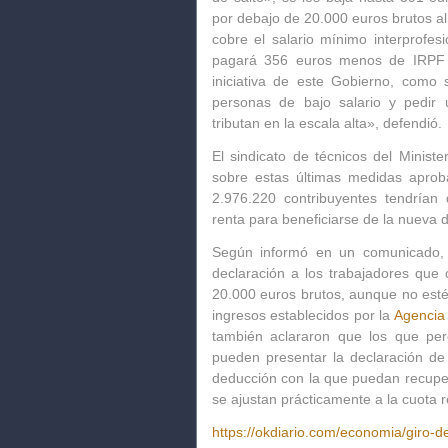
por debajo de
20.000 euros
brutos a
cobre el salario mínimo interprofe
pagará 356 euros menos de
IRPF
iniciativa de este Gobierno, como s
personas de bajo salario y pedir
tributan en la escala alta», defendió.
El sindicato de técnicos del
Ministe
sobre estas últimas medidas aprob
2.976.220 contribuyentes tendrían 
renta para beneficiarse de la nueva 
Según informó en un comunicado, 
declaración a los trabajadores que 
20.000 euros brutos, aunque no estén
ingresos establecidos por la
Agencia 
también aclararon que los que per
pueden presentar la declaración de 
deducción con la que puedan recuper
se ajustan prácticamente a la cuota r
https://okdiario.com/economia/giro-d