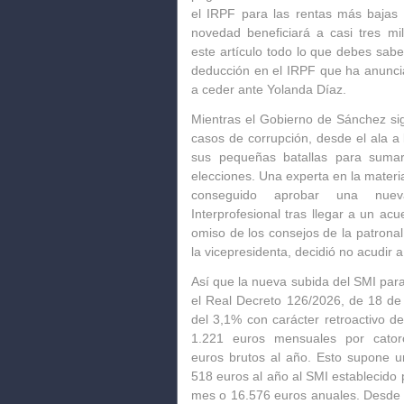
el IRPF para las rentas más bajas
novedad beneficiará a casi tres mi
este artículo todo lo que debes sab
deducción en el IRPF que ha anunc
a ceder ante Yolanda Díaz.
Mientras el Gobierno de
Sánchez
si
casos de corrupción, desde el ala a 
sus pequeñas batallas para sumar
elecciones. Una experta en la mater
conseguido aprobar una nu
Interprofesional
tras llegar a un acu
omiso de los consejos de la patronal
la vicepresidenta, decidió no acudir a
Así que la nueva subida del
SMI
para
el
Real Decreto 126/2026
, de 18 de
del 3,1% con carácter retroactivo de
1.221 euros mensuales por cato
euros
brutos al año. Esto supone u
518 euros al año al SMI establecido 
mes o 16.576 euros anuales. Desde 