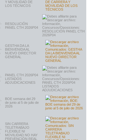
Y MOVILIDAD DE
LOS TÉCNICOS
-
RESOLUCIÓN
6
PANEL CTH 2026P04
GESTHA DA LA
-
BIENVENIDA AL
6
NUEVO DIRECTOR
GENERAL
PANEL CTH 2026P04
-
LISTADOS
6
ADJUDICACIONES
BOE semana del 29
-
de junio al 5 de julio de
6
2026
SIN CARRERA
TELETRABAJO
-
FLEXIBLE NI
6
MOVILIDAD NO HAY
PREVENCIÓN REAL