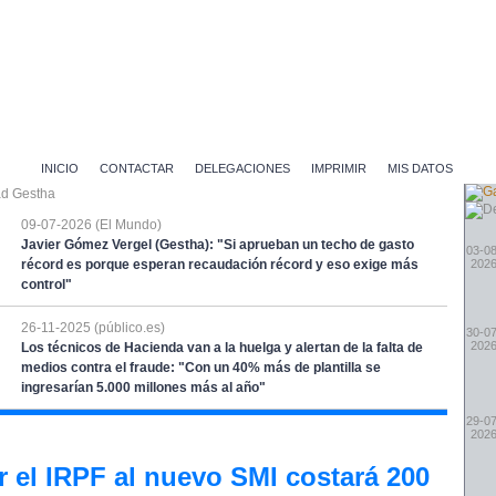
INICIO
CONTACTAR
DELEGACIONES
IMPRIMIR
MIS DATOS
09-07-2026 (El Mundo)
Javier Gómez Vergel (Gestha): "Si aprueban un techo de gasto
03-08
récord es porque esperan recaudación récord y eso exige más
202
control"
26-11-2025 (público.es)
30-07
202
Los técnicos de Hacienda van a la huelga y alertan de la falta de
medios contra el fraude: "Con un 40% más de plantilla se
ingresarían 5.000 millones más al año"
29-07
202
r el IRPF al nuevo SMI costará 200