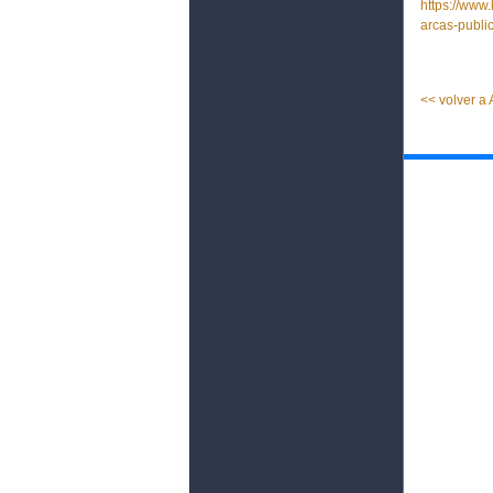
https://www
arcas-publ
<< volver a