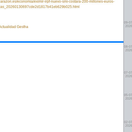
.larazon.es/economia/eximir-irpf-nuevo-smi-costara-200-millones-euros-
icas_20260130697cde2d1817b41eb629b025.html
09-07
202
 Actualidad Gestha
08-07
202
07-07
202
05-07
202
02-07
202