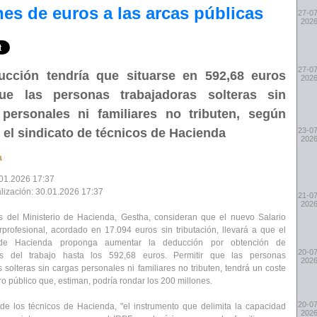
nes de euros a las arcas públicas
27-07
202
27-07
ucción tendría que situarse en 592,68 euros
202
ue las personas trabajadoras solteras sin
personales ni familiares no tributen, según
 el sindicato de técnicos de Hacienda
23-07
202
a
01.2026 17:37
alización: 30.01.2026 17:37
21-07
202
s del Ministerio de Hacienda, Gestha, consideran que el nuevo Salario
rprofesional, acordado en 17.094 euros sin tributación, llevará a que el
o de Hacienda proponga aumentar la deducción por obtención de
20-07
os del trabajo hasta los 592,68 euros. Permitir que las personas
202
 solteras sin cargas personales ni familiares no tributen, tendrá un coste
ro público que, estiman,
podría rondar los 200 millones.
20-07
de los técnicos de Hacienda, "el instrumento que delimita la capacidad
202