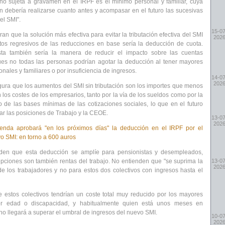
o sujeta a gravamen en el IRPF es el mínimo personal y familiar, cuya
ón debería realizarse cuanto antes y acompasar en el futuro las sucesivas
el SMI".
15-07
ran que la solución más efectiva para evitar la tributación efectiva del SMI
202
ctos regresivos de las reducciones en base sería la deducción de cuota.
ta también sería la manera de reducir el impacto sobre las cuentas
ues no todas las personas podrían agotar la deducción al tener mayores
nales y familiares o por insuficiencia de ingresos.
14-07
202
gura que
los aumentos del SMI sin tributación son los importes que menos
 los costes de los empresarios
, tanto por la vía de los sueldos como por la
 de las bases mínimas de las cotizaciones sociales, lo que en el futuro
ar las posiciones de Trabajo y la CEOE.
13-07
202
enda aprobará "en los próximos días" la deducción en el IRPF por el
o SMI: en torno a 600 auros
den que esta deducción se amplíe para pensionistas y desempleados,
pciones son también rentas del trabajo. No entienden que "se suprima la
13-07
202
 de los trabajadores y no para estos dos colectivos con ingresos hasta el
 estos colectivos tendrían un coste total muy reducido por los mayores
r edad o discapacidad, y habitualmente quien está unos meses en
o llegará a superar el umbral de ingresos del nuevo SMI.
10-07
202