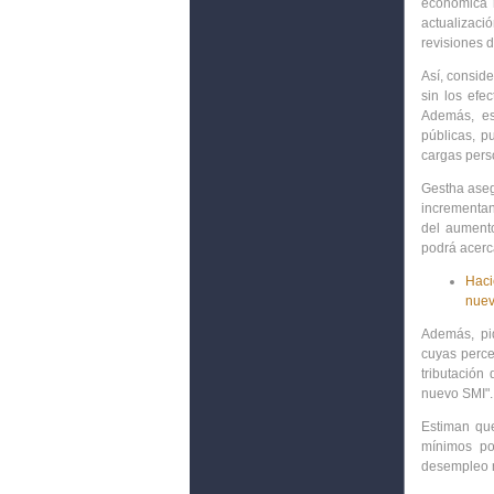
económica n
actualizaci
revisiones d
Así, conside
sin los efe
Además, es
públicas, p
cargas perso
Gestha ase
incrementan
del aumento
podrá acerc
Haci
nuev
Además, pi
cuyas perce
tributación
nuevo SMI".
Estiman que
mínimos po
desempleo n