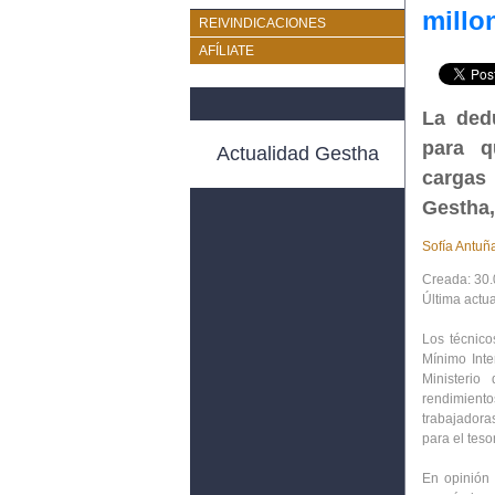
millo
REIVINDICACIONES
AFÍLIATE
La ded
para q
Actualidad Gestha
cargas 
Gestha,
Sofía Antuñ
Creada: 30.
Última actu
Los técnico
Mínimo Inte
Ministeri
rendimient
trabajadoras
para el teso
En opinión 