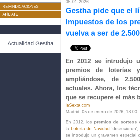
05-01-2026
REIVINDICACIONES
Gestha pide que el l
AFÍLIATE
impuestos de los pre
vuelva a ser de 2.50
Actualidad Gestha
En 2012 se introdujo 
premios de loterías 
ampliándose, de 2.50
actuales. Ahora, los té
que se recupere el más b
laSexta.com
Madrid, 05 de enero de 2026, 18:00
En 2012, los
premios de sorteos
c
la
Lotería de Navidad
'decrecieron',
se introdujo un gravamen especial 