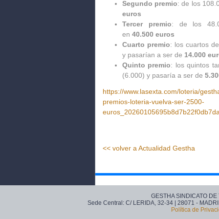
Segundo premio
: de los 108
euros
Tercer premio
: de los 48.
en
40.500 euros
Cuarto premio
: los cuartos d
y pasarían a ser de
14.000 eu
Quinto premio
: los quintos t
(6.000) y pasaría a ser de
5.30
https://www.lasexta.com/loteria/gest
premios-loteria-vuelva-ser-2500-
euros_20260105695b8d7b22f0db7daf
<< volver a Actualidad Gestha
GESTHA SINDICATO DE
Sede Central: C/ LERIDA, 32-34 | 28071 - MADRI
Política de Privac