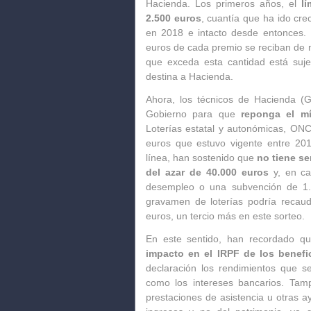
Hacienda. Los primeros años, el
l
2.500 euros
, cuantía que ha ido cre
en 2018 e intacto desde entonces.
euros de cada premio se reciban de 
que exceda esta cantidad está suj
destina a Hacienda.
Ahora, los técnicos de Hacienda (G
Gobierno para que
reponga el m
Loterías estatal y autonómicas, ON
euros que estuvo vigente entre 201
línea, han sostenido que
no tiene se
del azar de 40.000 euros
y, en ca
desempleo o una subvención de 1.
gravamen de loterías podría recaud
euros, un tercio más en este sorteo.
En este sentido, han recordado 
impacto en el IRPF de los benefic
declaración los rendimientos que s
como los intereses bancarios. Tam
prestaciones de asistencia u otras 