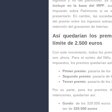
ingresos y no del patrimonio, ya 
incluye en la base del IRPF
, au
Impuesto sobre Patrimonio si se 
presentarlo. En cambio, las socieda
del premio entre los ingresos extrao
retención del gravamen de loterías.
Así quedarían los prem
límite de 2.500 euros
Con este movimiento, todos los pre
son ahora. Para el sorteo del Niño
impuestos, los premios quedarían así
Primer premio
: pasaría de los
Segundo premio
: pasaría de 
Tercer premio
: pasaría de los
Por su parte, para los premios d
retenciones, quedarían así:
Gordo
: de los 328.000 euros 
ser de
320.500 euros