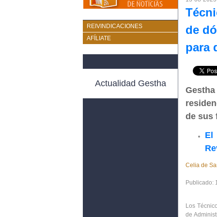
Técni
REIVINDICACIONES
de dó
AFÍLIATE
para 
Actualidad Gestha
Gestha 
residen
de sus 
El
Re
Celia de Sa
Publicado:
Los
Técnico
de Administ