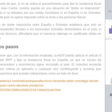
rte de que, si no se activa el procedimiento para fijar la residencia fiscal
Juan Carlos I podría quedar en una situación de "
doble no imposición
".
01
ría si no tributara por sus rentas mundiales ni en España ni en Emiratos,
e país no aplica impuesto sobre la renta a las personas físicas.
o de doble imposición entre España y Emiratos
establece que solo se
residentes fiscales a los nacionales emiratíes domiciliados en el país, lo
los técnicos, dificultaría que el monarca obtenga un certificado válido en
o.
os pasos
iene que, con la información recabada, la AEAT podría aplicar el artículo 9
 del IRPF y
fijar la residencia fiscal en España
, ya que su núcleo de
personales y económicas sigue vinculado al país. El colectivo recuerda
mo criterio se aplicaría a cualquier otro contribuyente y reclama que
tuaciones
que puedan interpretarse como un trato de favor.
.antena3.com/noticias/espana/tecnicos-hacienda-piden-investigar-donde-
-juan-carlos-devolver-prestamos-
_20250813689c630d5331f214bde02a4d.html