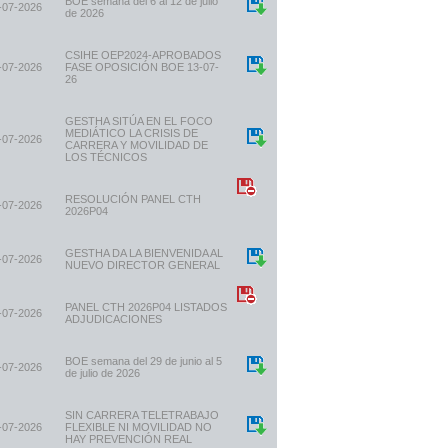
BOE semana del 6 al 12 de julio
-07-2026
de 2026
CSIHE OEP2024-APROBADOS
-07-2026
FASE OPOSICIÓN BOE 13-07-
26
GESTHA SITÚA EN EL FOCO
MEDIÁTICO LA CRISIS DE
-07-2026
CARRERA Y MOVILIDAD DE
LOS TÉCNICOS
RESOLUCIÓN PANEL CTH
-07-2026
2026P04
GESTHA DA LA BIENVENIDA AL
-07-2026
NUEVO DIRECTOR GENERAL
PANEL CTH 2026P04 LISTADOS
-07-2026
ADJUDICACIONES
BOE semana del 29 de junio al 5
-07-2026
de julio de 2026
SIN CARRERA TELETRABAJO
-07-2026
FLEXIBLE NI MOVILIDAD NO
HAY PREVENCIÓN REAL