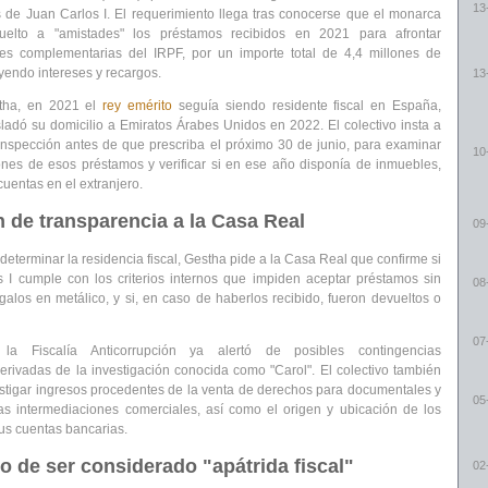
13
de Juan Carlos I. El requerimiento llega tras conocerse que el monarca
uelto a "
amistades
" los préstamos recibidos en 2021 para afrontar
nes complementarias del IRPF, por un importe total de
4,4 millones de
uyendo intereses y recargos.
13
tha, en 2021 el
rey emérito
seguía siendo residente fiscal en España,
ladó su domicilio a Emiratos Árabes Unidos en 2022. El colectivo insta a
 inspección antes de que prescriba el próximo 30 de junio, para
examinar
10
iones de esos préstamos
y verificar si en ese año disponía de inmuebles,
cuentas en el extranjero.
n de transparencia a la Casa Real
09
eterminar la residencia fiscal, Gestha pide a la Casa Real que confirme si
 I
cumple con los criterios internos
que impiden aceptar préstamos sin
08
egalos en metálico, y si, en caso de haberlos recibido, fueron
devueltos o
07
la Fiscalía Anticorrupción ya alertó de
posibles contingencias
erivadas de la investigación conocida como "Carol". El colectivo también
vestigar ingresos procedentes de la venta de derechos para documentales y
05
s intermediaciones comerciales, así como el origen y ubicación de los
us cuentas bancarias.
go de ser considerado "apátrida fiscal"
02