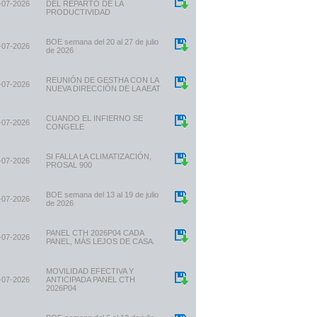
-07-2026
DEL REPARTO DE LA
PRODUCTIVIDAD
BOE semana del 20 al 27 de julio
-07-2026
de 2026
REUNIÓN DE GESTHA CON LA
-07-2026
NUEVA DIRECCIÓN DE LA AEAT
CUANDO EL INFIERNO SE
-07-2026
CONGELE
SI FALLA LA CLIMATIZACIÓN,
-07-2026
PROSAL 900
BOE semana del 13 al 19 de julio
-07-2026
de 2026
PANEL CTH 2026P04 CADA
-07-2026
PANEL, MÁS LEJOS DE CASA.
MOVILIDAD EFECTIVA Y
-07-2026
ANTICIPADA PANEL CTH
2026P04