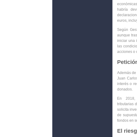
económicas 
habría dev
declaracio
euros
, incl
Según Ges
aunque tras
iniciar una
las condic
acciones o 
Petició
Además de d
Juan Carlos
interés o r
donados
.
En 2018, 
tributarias
d
solicita in
de supuesta
fondos en s
El ries