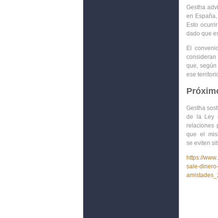
Gestha advie
en España, 
Esto ocurri
dado que est
El
conveni
consideran 
que, según 
ese territori
Próxim
Gestha sost
de la Ley
relaciones 
que el mis
se
eviten si
https://www
sale-dinero
amistades