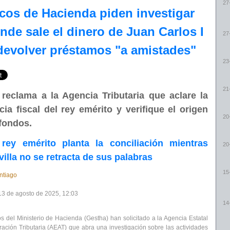
27
cos de Hacienda piden investigar
nde sale el dinero de Juan Carlos I
27
devolver préstamos "a amistades"
23
21
reclama a la Agencia Tributaria que aclare la
cia fiscal del rey emérito y verifique el origen
20
fondos.
 rey emérito planta la conciliación mientras
20
villa no se retracta de sus palabras
15
ntiago
13 de agosto de 2025, 12:03
14
s del Ministerio de Hacienda
(Gestha) han solicitado a la Agencia Estatal
ración Tributaria (AEAT) que abra una investigación sobre las actividades