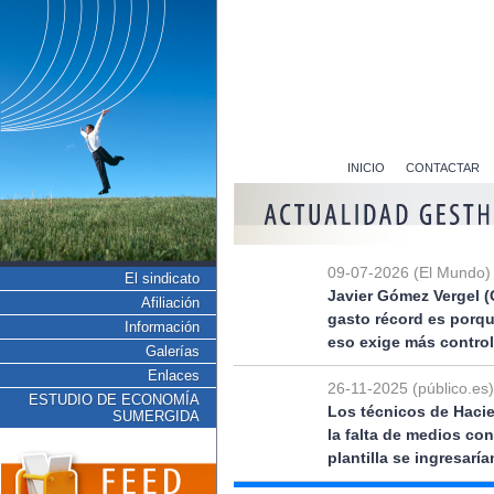
INICIO
CONTACTAR
09-07-2026 (El Mundo)
El sindicato
Javier Gómez Vergel (
Afiliación
gasto récord es porq
Información
eso exige más control
Galerías
Enlaces
26-11-2025 (público.es)
ESTUDIO DE ECONOMÍA
Los técnicos de Hacie
SUMERGIDA
la falta de medios co
plantilla se ingresarí