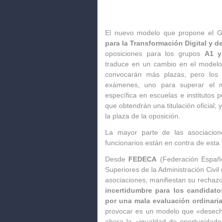
El nuevo modelo que propone el G
para la Transformación Digital y d
oposiciones para los grupos
A1 y
traduce en un cambio en el modelo 
convocarán más plazas, pero los 
exámenes, uno para superar el m
específica en escuelas e institutos p
que obtendrán una titulación oficial;
la plaza de la oposición.
La mayor parte de las asociacione
funcionarios están en contra de esta 
Desde
FEDECA
(Federación Españ
Superiores de la Administración Civil
asociaciones, manifiestan su rechaz
incertidumbre para los candidat
por una mala evaluación ordinari
provocar es un modelo que «desech
ahora la «igualdad de oportunidade