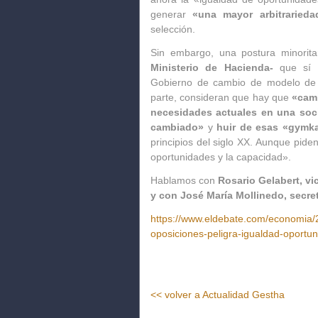
generar
«una mayor arbitraried
selección.
Sin embargo, una postura minorit
Ministerio de Hacienda-
que sí 
Gobierno de cambio de modelo de a
parte, consideran que hay que
«camb
necesidades actuales en una soci
cambiado»
y
huir de esas «gymk
principios del siglo XX. Aunque piden
oportunidades y la capacidad».
Hablamos con
Rosario Gelabert, v
y con José María Mollinedo, secre
https://www.eldebate.com/economia
oposiciones-peligra-igualdad-oportu
<< volver a Actualidad Gestha