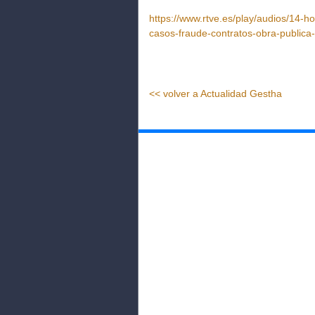
https://www.rtve.es/play/audios/14-
casos-fraude-contratos-obra-publica
<< volver a Actualidad Gestha