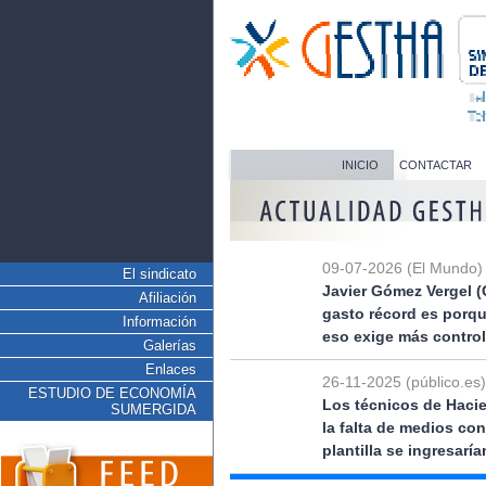
INICIO
CONTACTAR
09-07-2026 (El Mundo)
El sindicato
Javier Gómez Vergel (
Afiliación
gasto récord es porq
Información
eso exige más control
Galerías
Enlaces
26-11-2025 (público.es)
ESTUDIO DE ECONOMÍA
Los técnicos de Hacie
SUMERGIDA
la falta de medios co
plantilla se ingresarí