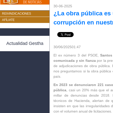
30-06-2025
¿La obra pública es
REIVINDICACIONES
AFÍLIATE
corrupción en nuest
Actualidad Gestha
30/06/2025
01:47
El ex número 3 del PSOE,
Santos 
comunicada y sin fianza
por la pr
de adjudicaciones de obra pública. 
nos preguntamos si la obra pública 
país.
En 2023 se denunciaron 221 caso
pública
, casi un 20% más que el a
millar de denuncias desde 2018. 
técnicos de Hacienda, alertan de q
insisten en que las irregularidade
con el volumen anual de licitaciones.