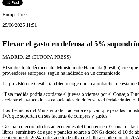
Europa Press
25/06/2025 11:51
Elevar el gasto en defensa al 5% supondría
MADRID, 25 (EUROPA PRESS)
El sindicato de técnicos del Ministerio de Hacienda (Gestha) cree qu
proveedores europeos, según ha indicado en un comunicado.
La previsión de Gestha también recoge que la aprobación de esta medi
“Esta medida podría acordarse el jueves o viernes por el Consejo Eur
acelerar el avance de las capacidades de defensa y el fortalecimiento
Los Técnicos del Ministerio de Hacienda explican que para las industr
IVA que soportan en sus facturas de compras y gastos.
Gestha ha recordado los antecedentes del tipo cero en España, en las c
libros, suministro de agua y paneles solares a ONGs desde el 10 de abr
septiembre de 2024, o del aceite de oliva de julio a septiembre de 202