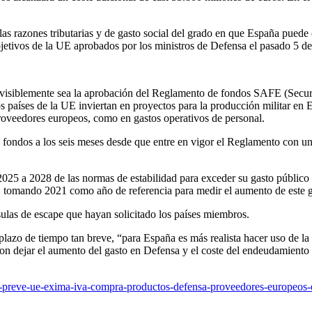
a las razones tributarias y de gasto social del grado en que España pued
bjetivos de la UE aprobados por los ministros de Defensa el pasado 5 de
evisiblemente sea la aprobación del Reglamento de fondos SAFE (Securit
 países de la UE inviertan en proyectos para la producción militar en E
roveedores europeos, como en gastos operativos de personal.
 fondos a los seis meses desde que entre en vigor el Reglamento con un 
025 a 2028 de las normas de estabilidad para exceder su gasto público 
sa, tomando 2021 como año de referencia para medir el aumento de este g
sulas de escape que hayan solicitado los países miembros.
plazo de tiempo tan breve, “para España es más realista hacer uso de la
on dejar el aumento del gasto en Defensa y el coste del endeudamiento 
preve-ue-exima-iva-compra-productos-defensa-proveedores-europeos-