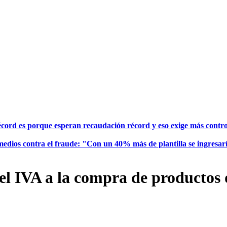
écord es porque esperan recaudación récord y eso exige más contr
e medios contra el fraude: "Con un 40% más de plantilla se ingresar
el IVA a la compra de productos 