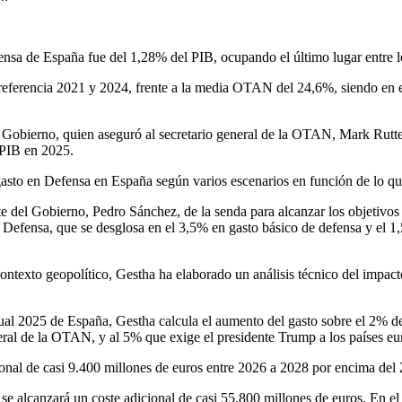
fensa de España fue del 1,28% del PIB, ocupando el último lugar entr
referencia 2021 y 2024, frente a la media OTAN del 24,6%, siendo en e
 del Gobierno, quien aseguró al secretario general de la OTAN, Mark Rut
 PIB en 2025.
l gasto en Defensa en España según varios escenarios en función de lo
te del Gobierno, Pedro Sánchez, de la senda para alcanzar los objetivos
n Defensa, que se desglosa en el 3,5% en gasto básico de defensa y el 1
ontexto geopolítico, Gestha ha elaborado un análisis técnico del impacto
l 2025 de España, Gestha calcula el aumento del gasto sobre el 2% de 2
eneral de la OTAN, y al 5% que exige el presidente Trump a los países e
cional de casi 9.400 millones de euros entre 2026 a 2028 por encima de
 se alcanzará un coste adicional de casi 55.800 millones de euros. En el 