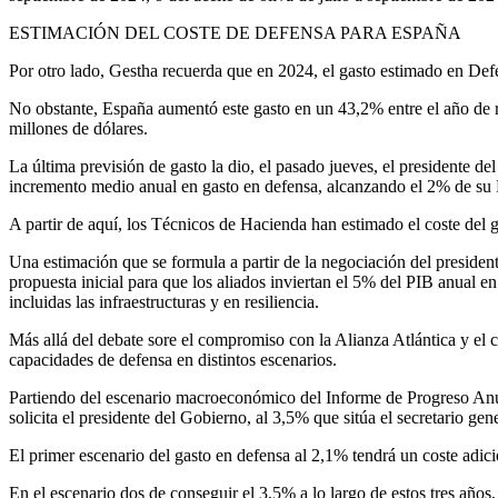
ESTIMACIÓN DEL COSTE DE DEFENSA PARA ESPAÑA
Por otro lado, Gestha recuerda que en 2024, el gasto estimado en De
No obstante, España aumentó este gasto en un 43,2% entre el año de 
millones de dólares.
La última previsión de gasto la dio, el pasado jueves, el presidente
incremento medio anual en gasto en defensa, alcanzando el 2% de su
A partir de aquí, los Técnicos de Hacienda han estimado el coste de
Una estimación que se formula a partir de la negociación del presiden
propuesta inicial para que los aliados inviertan el 5% del PIB anual e
incluidas las infraestructuras y en resiliencia.
Más allá del debate sore el compromiso con la Alianza Atlántica y el c
capacidades de defensa en distintos escenarios.
Partiendo del escenario macroeconómico del Informe de Progreso Anua
solicita el presidente del Gobierno, al 3,5% que sitúa el secretario g
El primer escenario del gasto en defensa al 2,1% tendrá un coste adi
En el escenario dos de conseguir el 3,5% a lo largo de estos tres años,