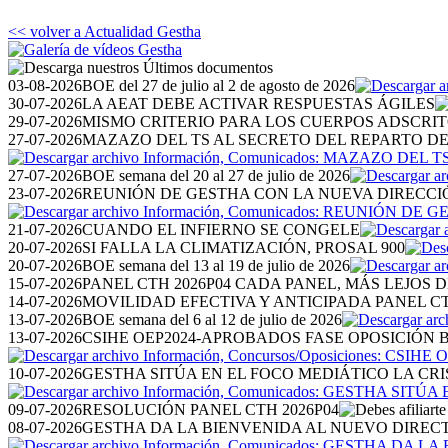
<< volver a Actualidad Gestha
03-08-2026
BOE del 27 de julio al 2 de agosto de 2026
30-07-2026
LA AEAT DEBE ACTIVAR RESPUESTAS ÁGILES
29-07-2026
MISMO CRITERIO PARA LOS CUERPOS ADSCRI
27-07-2026
MAZAZO DEL TS AL SECRETO DEL REPARTO D
27-07-2026
BOE semana del 20 al 27 de julio de 2026
23-07-2026
REUNIÓN DE GESTHA CON LA NUEVA DIRECCI
21-07-2026
CUANDO EL INFIERNO SE CONGELE
20-07-2026
SI FALLA LA CLIMATIZACIÓN, PROSAL 900
20-07-2026
BOE semana del 13 al 19 de julio de 2026
15-07-2026
PANEL CTH 2026P04 CADA PANEL, MÁS LEJOS D
14-07-2026
MOVILIDAD EFECTIVA Y ANTICIPADA PANEL CT
13-07-2026
BOE semana del 6 al 12 de julio de 2026
13-07-2026
CSIHE OEP2024-APROBADOS FASE OPOSICIÓN BO
10-07-2026
GESTHA SITÚA EN EL FOCO MEDIÁTICO LA CRI
09-07-2026
RESOLUCIÓN PANEL CTH 2026P04
08-07-2026
GESTHA DA LA BIENVENIDA AL NUEVO DIRE