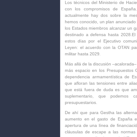
Los técnicos del Ministerio de Hac
con los compromisos de España.
actualmente hay dos sobre la mes
hemos conocido, un plan anunciado 
los Estados miembros alcanzar un ga
destinado a defensa hasta 2028.El 
estos días por el Ejecutivo comuni
Leyen: el acuerdo con la OTAN par
militar hasta 2029.
Más allá de la discusión –acalorada–
más espacio en los Presupuestos G
dependencia armamentística de Es
que afloran las tensiones entre alia
que está fuera de duda es que am
suplementario, que podemos ca
presupuestarios.
De ahí que para Gestha las alternat
aumento en el gasto de España e
apertura de una línea de financiació
cláusulas de escape a las normas d