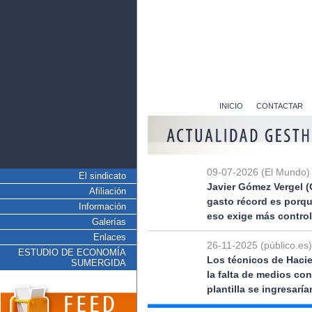
INICIO
CONTACTAR
09-07-2026 (El Mundo)
El sindicato
Javier Gómez Vergel (
Afiliación
gasto récord es porq
Información
eso exige más control
Galerías
Enlaces
26-11-2025 (público.es)
ESTUDIO DE ECONOMÍA
Los técnicos de Hacie
SUMERGIDA
la falta de medios co
plantilla se ingresarí