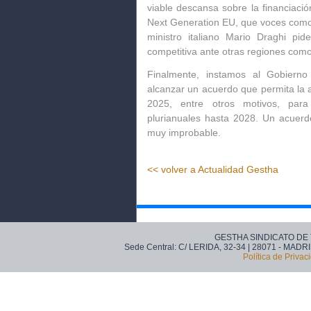
viable descansa sobre la financiación
Next Generation EU, que voces como 
ministro italiano Mario Draghi p
competitiva ante otras regiones com
Finalmente, instamos al Gobierno
alcanzar un acuerdo que permita la 
2025, entre otros motivos, para
plurianuales hasta 2028. Un acuerd
muy improbable.
<< volver a Actualidad Gestha
GESTHA SINDICATO DE
Sede Central: C/ LERIDA, 32-34 | 28071 - MADRI
Política de Privac