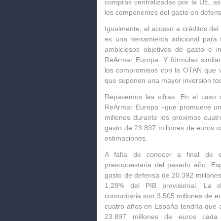
compras centralizadas por la UE, a
los componentes del gasto en defens
Igualmente, el acceso a créditos de
es una herramienta adicional para t
ambiciosos objetivos de gasto e i
ReArmar Europa. Y fórmulas similar
los compromisos con la OTAN que va
que suponen una mayor inversión to
Repasemos las cifras. En el caso 
ReArmar Europa –que promueve un e
millones durante los próximos cua
gasto de 23.897 millones de euros 
estimaciones.
A falta de conocer a final de 
presupuestaria del pasado año, Es
gasto de defensa de 20.392 millones
1,28% del PIB provisional. La d
comunitaria son 3.505 millones de eu
cuatro años en España tendría que a
23.897 millones de euros cada 