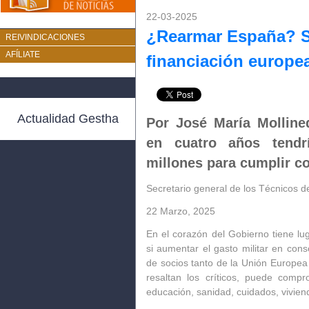
22-03-2025
¿Rearmar España? S
REIVINDICACIONES
AFÍLIATE
financiación europe
Actualidad Gestha
Por José María Molline
en cuatro años tendr
millones para cumplir c
Secretario general de los Técnicos 
22 Marzo, 2025
En el corazón del Gobierno tiene l
si aumentar el gasto militar en cons
de socios tanto de la Unión Europe
resaltan los críticos, puede compr
educación, sanidad, cuidados, viviend