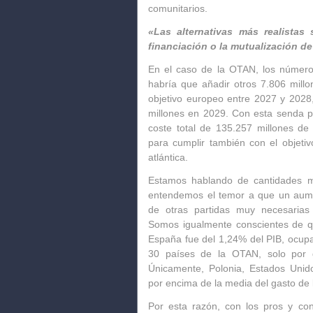
comunitarios.
«Las alternativas más realistas
financiación o la mutualización de
En el caso de la OTAN, los número
habría que añadir otros 7.806 millo
objetivo europeo entre 2027 y 2028,
millones en 2029. Con esta senda p
coste total de 135.257 millones de
para cumplir también con el objeti
atlántica.
Estamos hablando de cantidades m
entendemos el temor a que un aum
de otras partidas muy necesarias 
Somos igualmente conscientes de q
España fue del 1,24% del PIB, ocupa
30 países de la OTAN, solo por 
Únicamente, Polonia, Estados Unido
por encima de la media del gasto de 
Por esta razón, con los pros y co