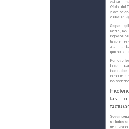
Así se des
Oficial del 
y actuacion
visitas en v
Según expli
medio, los
ingresos ti
también se 
a cuentas b
que no son 
Por otro la
también par
facturació
introducirá
las socieda
Haciend
las n
factura
Según señala
a ciertos s
de revisió