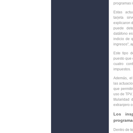
programas in
Estas
act
tarjeta sir
explicaron 
puede det
datáfono
es
indicio de 
ingresos", 
Este tipo 
puesto que 
cuatro cont
impuestos.
Además, el
las actuaci
que permitir
uso de TPV.
titularidad 
extranjero o
Los insp
programas
Dentro de to