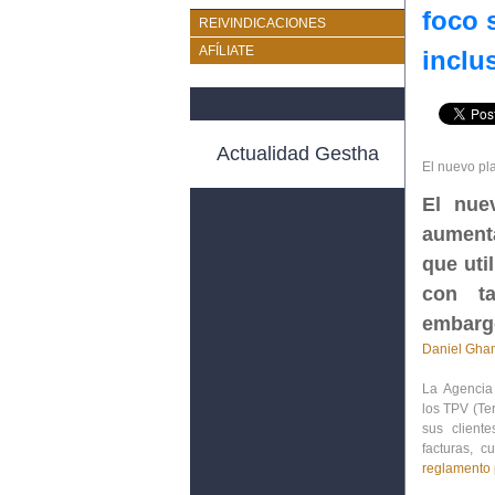
foco 
REIVINDICACIONES
AFÍLIATE
inclu
Actualidad Gestha
El nuevo pla
El nue
aumenta
que uti
con ta
embarg
Daniel Gha
La Agencia
los
TPV
(Te
sus client
facturas,
c
reglamento 