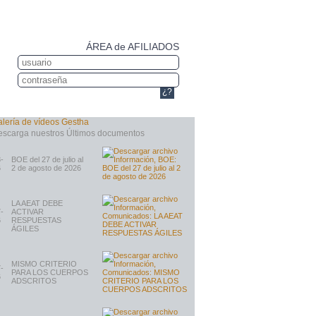
ÁREA de AFILIADOS
¿?
-
BOE del 27 de julio al
6
2 de agosto de 2026
LA AEAT DEBE
-
ACTIVAR
6
RESPUESTAS
ÁGILES
MISMO CRITERIO
-
PARA LOS CUERPOS
6
ADSCRITOS