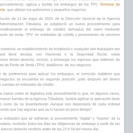
procedimiento, agiliza y facilita
los embargos de las
TPV
-
Terminal de
nta
- que utilizan los autónomos y pequeños negocios.
olución de 13 de mayo de 2024, de la Dirección General de la Agencia
Administración Tributaria, se estableció
un nuevo procedimiento para
elemáticamente
el embargo de créditos derivados del cobro mediante
punto de venta -
TPV- en entidades de crédito
y proveedores de servicios
omercio, un establecimiento de hostelería o cualquier otro trabajador por
opia tiene d
eudas con Hacienda o la Seguridad Social
, estas
iones tienen derecho, incluso, a embargar los ingresos que obtienen de
les de Punto de Venta (TPV) -datáfonos- de sus negocios
n de preferencia para aplicar los embargos,
el conocido datáfono que
s negocios se encuentra en
segunda posición, justo después del dinero
n cuentas en entidades de crédito.
 la nueva orden
se digitaliza
este procedimiento lo que, en algunos casos,
rmaron fuentes de la Agencia Tributaria,
"podría agilizar la aplicación tanto
o
como de su
levantamiento
. Aunque eso dependerá de cada entidad
 puesto que hay algunas que ya lo hacían en poco tiempo"
as entidades que se adhieran al
procedimiento "digital" y "masivo" de la
utaria,
recibirán todos los días las diligencias de embargo
a partir de las
s bancos deberán
recibirlo antes de las 23 h 59 del mismo día.