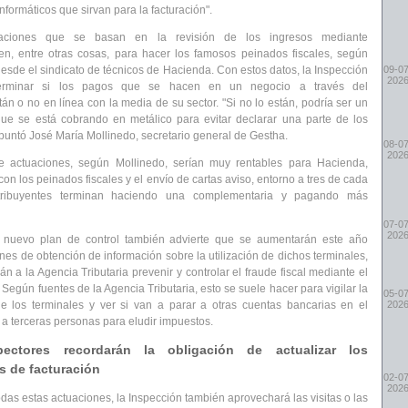
formáticos que sirvan para la facturación".
uaciones
que se basan en la revisión de los ingresos mediante
ven, entre otras cosas, para hacer los famosos
peinados fiscales
, según
desde el sindicato de técnicos de Hacienda. Con estos datos, la Inspección
09-07
202
erminar si los pagos que se hacen en un negocio a través del
tán o no en línea con la media de su sector.
"Si no lo están, podría ser un
que
se está cobrando en metálico
para evitar declarar una parte de los
apuntó José María Mollinedo, secretario general de Gestha.
08-07
202
de actuaciones, según Mollinedo, serían muy rentables para Hacienda,
con los peinados fiscales y el
envío de cartas aviso
, entorno a
tres de cada
ribuyentes
terminan haciendo una complementaria y pagando más
07-07
202
 nuevo plan de control también advierte que se aumentarán este año
ones de
obtención de información
sobre la utilización de dichos terminales,
án a la Agencia Tributaria prevenir y controlar el fraude fiscal mediante el
 Según fuentes de la Agencia Tributaria, esto se suele hacer para
vigilar la
05-07
de los terminales
y ver si van a parar a otras cuentas bancarias en el
202
 a terceras personas para eludir impuestos.
ectores recordarán la obligación de actualizar los
 de facturación
02-07
202
das estas actuaciones, la Inspección también aprovechará las visitas o las