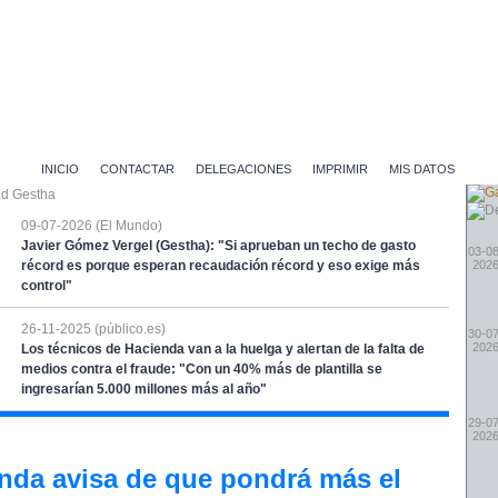
INICIO
CONTACTAR
DELEGACIONES
IMPRIMIR
MIS DATOS
09-07-2026 (El Mundo)
Javier Gómez Vergel (Gestha): "Si aprueban un techo de gasto
03-08
récord es porque esperan recaudación récord y eso exige más
202
control"
26-11-2025 (público.es)
30-07
202
Los técnicos de Hacienda van a la huelga y alertan de la falta de
medios contra el fraude: "Con un 40% más de plantilla se
ingresarían 5.000 millones más al año"
29-07
202
nda avisa de que pondrá más el