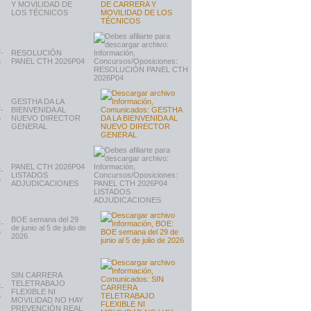
Y MOVILIDAD DE
LOS TÉCNICOS
-
RESOLUCIÓN
6
PANEL CTH 2026P04
GESTHA DA LA
-
BIENVENIDA AL
6
NUEVO DIRECTOR
GENERAL
PANEL CTH 2026P04
-
LISTADOS
6
ADJUDICACIONES
BOE semana del 29
-
de junio al 5 de julio de
6
2026
SIN CARRERA
TELETRABAJO
-
FLEXIBLE NI
6
MOVILIDAD NO HAY
PREVENCIÓN REAL