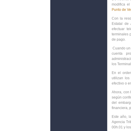
modifica el 
Punto de Ve
Con la res
Estatal de 
efectuar t
terminales 
de pago.
Cuando un c
cuenta pr
administrac
los Termina
En el
orde
utilizan lo
efectivo
o e
Ahora, con
según confi
del embarg
financiera,
Este año, l
Agencia Trib
00h.01
y lo