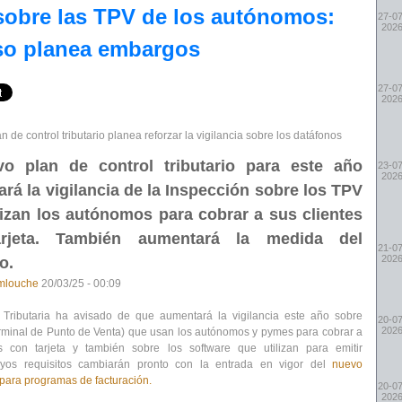
sobre las TPV de los autónomos:
27-07
202
so planea embargos
27-07
202
n de control tributario planea reforzar la vigilancia sobre los datáfonos
vo plan de control tributario para este año
23-07
202
rá la vigilancia de la Inspección sobre los TPV
lizan los autónomos para cobrar a sus clientes
rjeta. También aumentará la medida del
21-07
202
o.
mlouche
20/03/25 - 00:09
 Tributaria ha avisado de que aumentará la vigilancia este año sobre
20-07
202
rminal de Punto de Venta) que usan los autónomos y pymes para cobrar a
es con tarjeta y también sobre los
software que utilizan para emitir
uyos requisitos cambiarán pronto con la entrada en vigor del
nuevo
para programas de facturación.
20-07
202