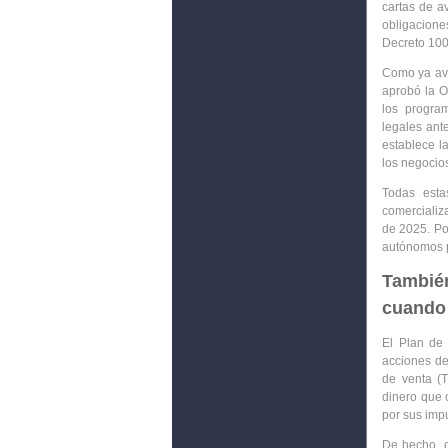
cartas de a
obligacione
Decreto 100
Como ya ava
aprobó la
O
los
program
legales an
establece l
los negocio
Todas esta
comercializ
de 2025. Po
autónomos p
Tambié
cuando
El Plan de 
acciones d
de venta (
dinero
que 
por sus imp
De hecho, c