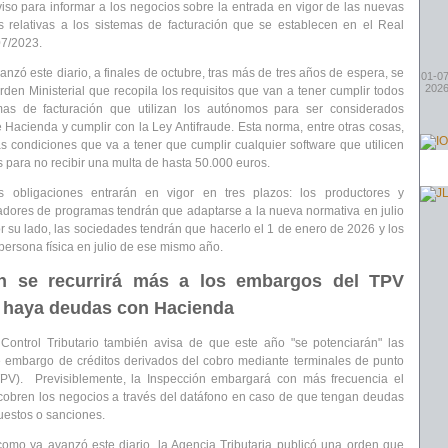
viso para informar a los negocios sobre la entrada en vigor de las nuevas
s relativas a los sistemas de facturación que se establecen en el Real
7/2023.
nzó este diario, a finales de octubre,
tras más de tres años de espera
, se
01-07
202
rden Ministerial
que recopila los requisitos que van a tener cumplir todos
as de facturación que utilizan los autónomos
para
ser considerados
te Hacienda
y cumplir con la Ley Antifraude. Esta norma, entre otras cosas,
as condiciones que va a tener que cumplir cualquier software que utilicen
s para no recibir una multa de hasta 50.000 euros.
s obligaciones entrarán en vigor en tres plazos: los productores y
adores de programas tendrán que adaptarse a la nueva normativa en julio
r su lado, las sociedades tendrán que hacerlo el 1 de enero de 2026 y los
ersona física en julio de ese mismo año.
n se recurrirá más a los embargos del TPV
 haya deudas con Hacienda
Control Tributario también avisa de que este año
"se potenciarán" las
e embargo
de créditos derivados del
cobro mediante terminales de punto
TPV).
Previsiblemente,
la Inspección embargará con más frecuencia el
cobren los negocios a través del datáfono en caso de que tengan
deudas
uestos o sanciones.
omo ya avanzó este diario, la Agencia Tributaria publicó una
orden que