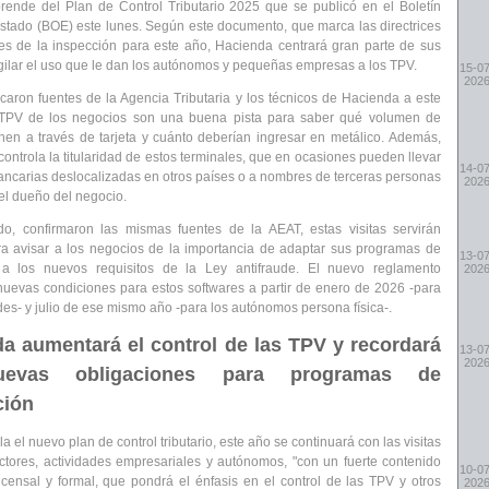
prende del
Plan de Control Tributario 2025
que se publicó en el Boletín
Estado (
BOE
) este lunes. Según este documento, que marca las directrices
es de la inspección para este año, Hacienda centrará gran parte de sus
igilar el uso que le dan los
autónomos y pequeñas empresas a los TPV.
15-07
202
caron fuentes de la Agencia Tributaria y los técnicos de Hacienda a este
 TPV de los negocios son una buena
pista para saber qué volumen de
enen a través de tarjeta y cuánto deberían ingresar en metálico.
Además,
controla la
titularidad
de estos terminales, que en ocasiones pueden llevar
14-07
ancarias deslocalizadas en otros países o a nombres de terceras personas
202
el dueño del negocio.
do, confirmaron las mismas fuentes de la AEAT, estas visitas servirán
a avisar a los negocios de la
importancia de adaptar sus programas
de
13-07
n a los nuevos requisitos de la Ley antifraude. El nuevo reglamento
202
 nuevas condiciones para estos softwares a partir de enero de 2026 -para
des- y julio de ese mismo año -para los autónomos persona física-.
a aumentará el control de las TPV y recordará
13-07
202
uevas obligaciones para programas de
ción
 el nuevo plan de control tributario, este año se continuará con las
visitas
ectores, actividades empresariales y autónomos,
"con un fuerte contenido
10-07
n
censal
y formal, que pondrá el
énfasis
en el control de las TPV y otros
202