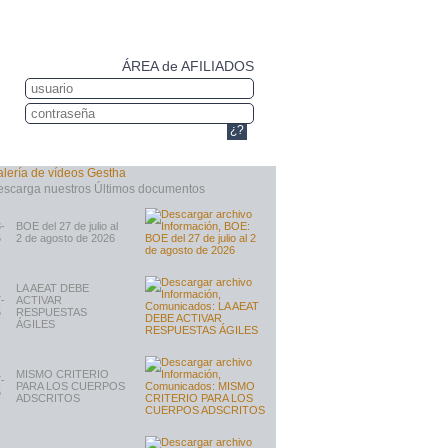
ÁREA de AFILIADOS
¿?
-
BOE del 27 de julio al
6
2 de agosto de 2026
LA AEAT DEBE
-
ACTIVAR
6
RESPUESTAS
ÁGILES
MISMO CRITERIO
-
PARA LOS CUERPOS
6
ADSCRITOS