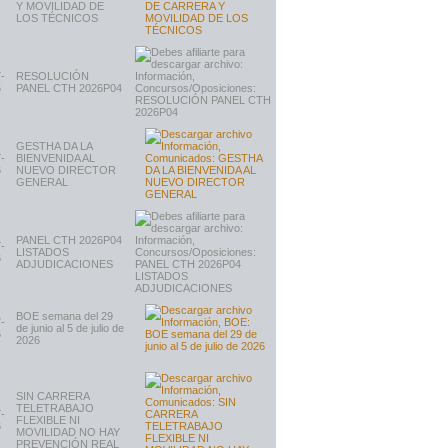
Y MOVILIDAD DE
LOS TÉCNICOS
-
RESOLUCIÓN
6
PANEL CTH 2026P04
GESTHA DA LA
-
BIENVENIDA AL
6
NUEVO DIRECTOR
GENERAL
PANEL CTH 2026P04
-
LISTADOS
6
ADJUDICACIONES
BOE semana del 29
-
de junio al 5 de julio de
6
2026
SIN CARRERA
TELETRABAJO
-
FLEXIBLE NI
6
MOVILIDAD NO HAY
PREVENCIÓN REAL