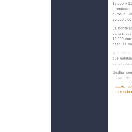
12.000 y 21
arrendadore
euros a Ha
30.000 y 60
La bonifica
ganan. Los
12.000 euros
después, ya 
Igualmente,
que habitua
de la rebaja
Gestha señ
declaración 
https://cin
ano-con-la-e