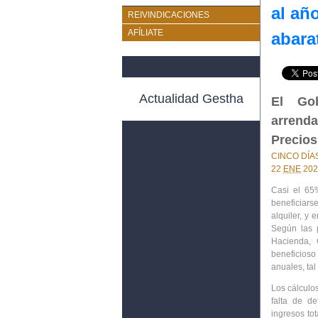
al añ
REIVINDICACIONES
AFÍLIATE
abarat
Actualidad Gestha
El Gob
arrenda
Precios
CINCO DÍA
22
ENE
2025
Casi el 65
beneficiarse
alquiler, y
Según las p
Hacienda, 
beneficioso
anuales, ta
Los cálculos
falta de d
ingresos tot