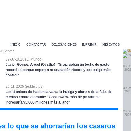
INICIO
CONTACTAR
DELEGACIONES
IMPRIMIR
MIS DATOS
09-07-2026 (El Mundo)
Javier Gómez Vergel (Gestha): "Si aprueban un techo de gasto
03-08
récord es porque esperan recaudación récord y eso exige más
202
control"
26-11-2025 (público.es)
30-07
202
Los técnicos de Hacienda van a la huelga y alertan de la falta de
medios contra el fraude: "Con un 40% más de plantilla se
ingresarían 5.000 millones más al año"
29-07
202
es lo que se ahorrarían los caseros