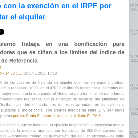
o con la exención en el IRPF por
27-07
202
ar el alquiler
27-07
202
ierno trabaja en una bonificación para
dores que se ciñan a los límites del Índice de
23-07
 de Referencia
202
S
 - 14:32
CET
29 ENE 2025 13:12
% de los caseros de vivienda en alquiler que hay en España podrían
21-07
 de la rebaja del 100% en el IRPF que libraría de tributar a las rentas del
202
 en cuyo diseño está trabajando el Gobierno para terminar de darle forma.
royecciones realizadas por el sindicato de técnicos del Ministerio de
Gestha, casi dos de cada tres de estos arrendadores les saldría a
20-07
 ajustarse al índice oficial, con ahorros medios de entre 67 y 347 euros
202
l y como
publicó Pablo Sempere el lunes en el diario EL PAÍS
.
 de Gestha, que se tratan de un ejercicio de previsión o proyección ante la
etalles de la medida, apuntan que los cerca de 350.000 caseros con
20-07
ales —rentas del trabajo, de la inversión, del alquiler, etcétera— de entre
202