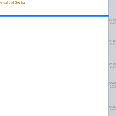
 Actualidad Gestha
09-07
202
08-07
202
07-07
202
05-07
202
02-07
202