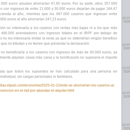
.000 euros anuales ahorrarían 67,65 euros. Por su parte, otros 357.000
s con ingresos de entre 21.000 y 30.000 euros dejarían de pagar 184,47
cienda al año, mientras que los 687.000 caseros que ingresan entre
15-07
.000 euros al año ahorrarían 347,23 euros.
202
ción no interesaría a los caseros con rentas más bajas ni a los que más
 466.000 arrendadores con ingresos totales en el IRPF por debajo de
 no les interesaría limitar la renta ya que no obtendrían ningún beneficio
que no tributan y no tienen que presentar la declaración.
14-07
202
 no beneficiaría a los caseros con ingresos de más de 60.000 euros, ya
lmente alquilan casas más caras y la bonificación no superaría el importe
.
13-07
ala que todos los supuestos se han calculado para una persona en
202
individual, sin cargas personales ni familiares.
codias.elpais.com/economia/2025-01-22/esto-se-ahorrarian-los-caseros-al-
xencion-en-el-irpf-por-abaratar-el-alquiler.html
13-07
202
10-07
202