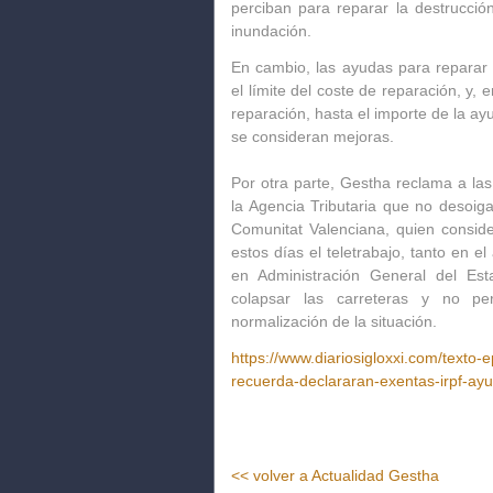
perciban para reparar la destrucció
inundación.
En cambio, las ayudas para reparar 
el límite del coste de reparación, y,
reparación, hasta el importe de la ay
se consideran mejoras.
Por otra parte, Gestha reclama a l
la Agencia Tributaria que no desoig
Comunitat Valenciana, quien conside
estos días el teletrabajo, tanto en 
en Administración General del Es
colapsar las carreteras y no pe
normalización de la situación.
https://www.diariosigloxxi.com/text
recuerda-declararan-exentas-irpf-a
<< volver a Actualidad Gestha