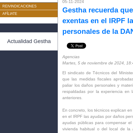
05-11-2024
REIVINDICACIONES
Gestha recuerda que
AFÍLIATE
exentas en el IRPF 
personales de la DA
Actualidad Gestha
Agencias
Martes,
5 de noviembre de 2024, 18:
El sindicato de Técnicos del Minist
que las medidas fiscales aprobada
paliar los daños personales y mate
respaldadas por la experiencia en l
anteriores.
En concreto, los técnicos explican e
en el IRPF las ayudas por daños per
ayudas públicas para compensar el d
vivienda habitual o del local de la