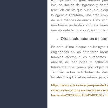
IVA,
ocultación de ingresos y demá
tener en cuenta que aunque el bloq
la Agencia Tributaria,
una gran empr
de seis millones de euros.
Esto signi
una buena parte de comprobaciones
una elevada facturación", apuntó Jo
Otras actuaciones de com
En este último bloque se incluyen 
englobadas en las anteriores áreas
también afectan a los autónomos
c
análisis de denuncias y actuacio
tributarios
que tienen por objeto as
También sobre
solicitudes de dev
fiscales.", explicó el secretario gene
https://www.autonomosyemprendedor.e
infracciones-autonomos-empresas-qu
hacienda/20230803132434031612.h