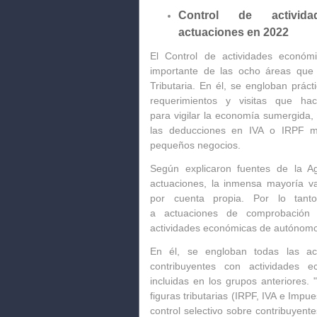
Control de activida
actuaciones en 2022
El
Control de actividades econó
importante
de las ocho áreas que d
Tributaria. En él, se engloban
práct
requerimientos y visitas que ha
para
vigilar la economía sumergida, 
las deducciones en IVA o IRPF
m
pequeños negocios.
Según explicaron fuentes de la A
actuaciones, la inmensa mayoría va
por cuenta propia.
Por lo tanto,
a actuaciones de comprobación
actividades económicas de autónom
En él, se engloban todas las ac
contribuyentes con actividades 
incluidas en los grupos anteriores.
"
figuras tributarias (IRPF, IVA e Imp
control selectivo
sobre contribuyente