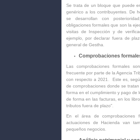
Se trata de un bloque que puede e
genérico a los contribuyentes
. De h
se desarrollan con posteriorid
obligaciones formales que son la eje
visitas de Inspección y de verific
ejemplo, por declarar fuera de plazo
general de Gestha.
Comprobaciones formales
Las comprobaciones formales son
frecuente
por parte de la Agencia T
con respecto a 2021. Este es, segú
de comprobaciones donde se tratan
forma en el cumplimiento y pago de 
de forma en las facturas, en los
libr
tributos fuera de plazo".
En el área de comprobaciones f
actuaciones de Hacienda van tam
pequeños negocios.