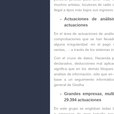
muchos artistas, locutores de radio 
ilegal a tipos más bajos sus ingreso
Actuaciones de análisi
actuaciones
En el área de actuaciones de anális
comprobaciones que se han llevad
alguna irregularidad -en el pago 
ventas,...
-
a través de los sistemas in
Con el cruce de datos,
Hacienda pu
declarados, deducciones mal aplicad
significa que en los demás bloques 
análisis de información, sólo que en
base a un
seguimiento informáti
general de Gestha
Grandes empresas, multi
29.394 actuaciones
En este grupo se engloban todas l
a
empresas de gran tamaño para d