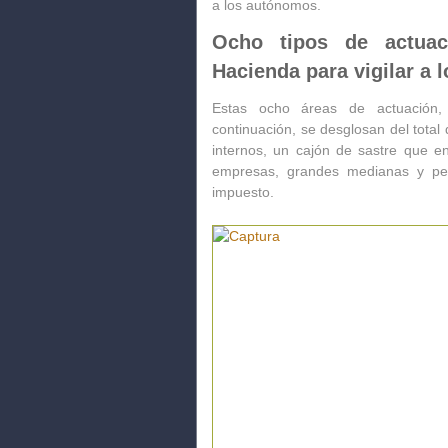
a los autónomos.
Ocho tipos de actuac
Hacienda para vigilar a
Estas ocho áreas de actuación
continuación,
se desglosan del total 
internos, un cajón de sastre
que en
empresas, grandes medianas y peq
impuesto.