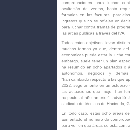
comprobaciones para
luchar cont
ocultación de ventas, hasta requ
formales
en las facturas
, paralel
ingresos que no se reflejan
en decl
para luchar contra tramas de progra
las arcas públicas a través del IVA.
Todos estos objetivos llevan distint
muchas formas
ya que, dentro del 
económicas puede estar la lucha co
embargo, suele tener un plan especí
ha resumido en ocho apartados o á
autónomos, negocios y demás co
"han
cambiado respecto a las que ap
2022
, seguramente en un esfuerzo de
las actuaciones que mejor han fu
respecto al año anterior", advirtió 
sindicato de técnicos de Hacienda, 
En todo caso, estas ocho áreas de 
aumentado el número de comproba
para ver en qué áreas se está centr