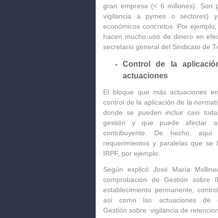
gran empresa (< 6 millones). Son 
vigilancia a pymes o sectores) y
económicos concretos.
Por ejemplo, 
hacen mucho uso de dinero en efect
secretario general del Sindicato de 
Control de la aplicació
actuaciones
El bloque que más actuaciones en
control de la aplicación de la normat
donde se pueden incluir
casi toda
gestión
y que puede afectar a
contribuyente. De hecho, aqu
requerimientos y paralelas que se 
IRPF,
por ejemplo.
Según explicó José María Molline
comprobación de Gestión sobre IR
establecimiento permanente
, contr
así como las actuaciones de 
Gestión
sobre vigilancia de retencio