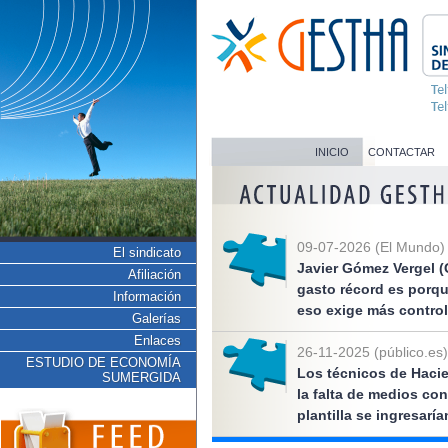
INICIO
CONTACTAR
09-07-2026 (El Mundo)
El sindicato
Javier Gómez Vergel (
Afiliación
gasto récord es porq
Información
eso exige más control
Galerías
Enlaces
26-11-2025 (público.es)
ESTUDIO DE ECONOMÍA
Los técnicos de Hacie
SUMERGIDA
la falta de medios co
plantilla se ingresarí